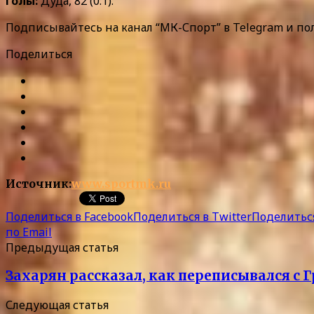
Голы:
Дуда, 82 (0:1).
Подписывайтесь на канал “МК-Спорт” в Telegram и по
Поделиться
Источник:
www.sportmk.ru
Поделиться в Facebook
Поделиться в Twitter
Поделиться
по Email
Предыдущая статья
Захарян рассказал, как переписывался с
Следующая статья