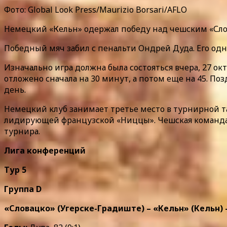
Фото: Global Look Press/Maurizio Borsari/AFLO
Немецкий «Кельн» одержал победу над чешским «Слова
Победный мяч забил с пенальти Ондрей Дуда. Его од
Изначально игра должна была состояться вчера, 27 ок
отложено сначала на 30 минут, а потом еще на 45. П
день.
Немецкий клуб занимает третье место в турнирной та
лидирующей французской «Ниццы». Чешская команда з
турнира.
Лига конференций
Тур 5
Группа D
«Словацко» (Угерске-Градиште) – «Кельн» (Кельн) – 0