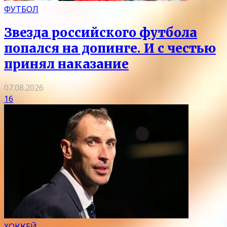
ФУТБОЛ
Звезда российского футбола
попался на допинге. И с честью
принял наказание
07.08.2026
16
ХОККЕЙ