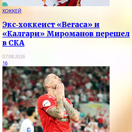
ХОККЕЙ
Экс‑хоккеист «Вегаса» и
«Калгари» Мироманов перешел
в СКА
07.08.2026
16