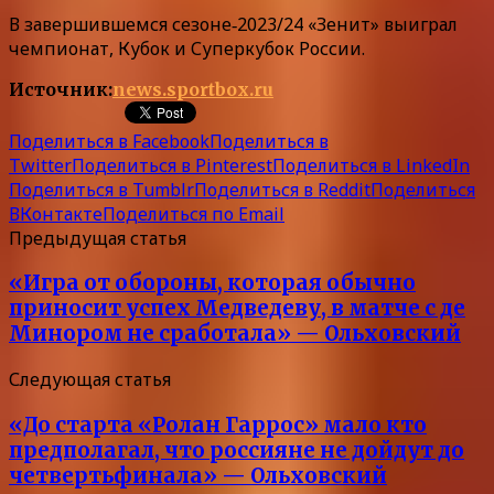
В завершившемся сезоне‑2023/24 «Зенит» выиграл
чемпионат, Кубок и Суперкубок России.
Источник:
news.sportbox.ru
Поделиться в Facebook
Поделиться в
Twitter
Поделиться в Pinterest
Поделиться в LinkedIn
Поделиться в Tumblr
Поделиться в Reddit
Поделиться
ВКонтакте
Поделиться по Email
Предыдущая статья
«Игра от обороны, которая обычно
приносит успех Медведеву, в матче с де
Минором не сработала» — Ольховский
Следующая статья
«До старта «Ролан Гаррос» мало кто
предполагал, что россияне не дойдут до
четвертьфинала» — Ольховский