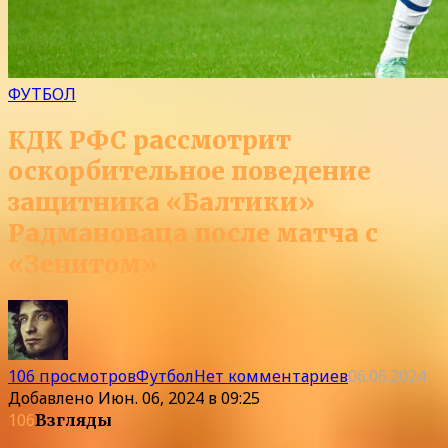
ФУТБОЛ
КДК РФС рассмотрит
оскорбительное поведение
защитника «Балтики»
Радмановаца после матча с
«Зенитом»
106 просмотров
Футбол
Нет комментариев
06.06.2024
Добавлено
Июн. 06, 2024 в 09:25
106
Взгляды