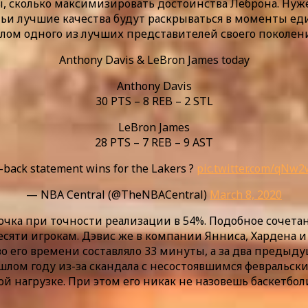
ды, сколько максимизировать достоинства Леброна. Ну
, чьи лучшие качества будут раскрываться в моменты 
лом одного из лучших представителей своего поколени
Anthony Davis & LeBron James today
Anthony Davis
30 PTS – 8 REB – 2 STL
LeBron James
28 PTS – 7 REB – 9 AST
-back statement wins for the Lakers ?
pic.twitter.com/qNw
— NBA Central (@TheNBACentral)
March 8, 2020
 очка при точности реализации в 54%. Подобное сочет
есяти игрокам. Дэвис же в компании Янниса, Хардена и
 его времени составляло 33 минуты, а за два предыду
шлом году из-за скандала с несостоявшимся февральск
й нагрузке. При этом его никак не назовешь баскетб