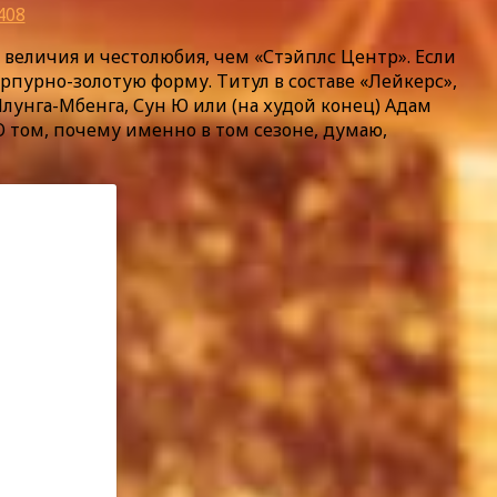
408
, величия и честолюбия, чем «Стэйплс Центр». Если
рпурно-золотую форму. Титул в составе «Лейкерс»,
Илунга-Мбенга, Сун Ю или (на худой конец) Адам
О том, почему именно в том сезоне, думаю,