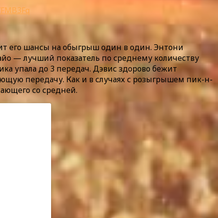
Q7FMB3Fq
ит его шансы на обыгрыш один в один. Энтони
ебайо — лучший показатель по среднему количеству
тика упала до 3 передач. Дэвис здорово бежит
ающую передачу. Как и в случаях с розыгрышем пик-н-
осающего со средней.