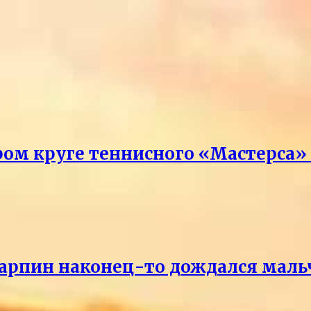
ром круге теннисного «Мастерса»
Карпин наконец-то дождался маль