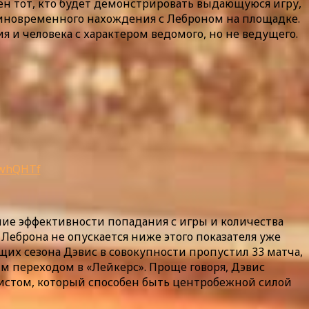
жен тот, кто будет демонстрировать выдающуюся игру,
единовременного нахождения с Леброном на площадке.
я и человека с характером ведомого, но не ведущего.
2whQHTf
ание эффективности попадания с игры и количества
 Леброна не опускается ниже этого показателя уже
щих сезона Дэвис в совокупности пропустил 33 матча,
им переходом в «Лейкерс». Проще говоря, Дэвис
олистом, который способен быть центробежной силой