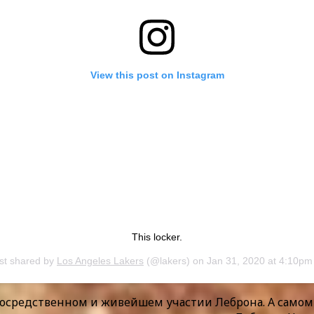
View this post on Instagram
This locker.
st shared by
Los Angeles Lakers
(@lakers) on
Jan 31, 2020 at 4:10p
посредственном и живейшем участии Леброна. А само