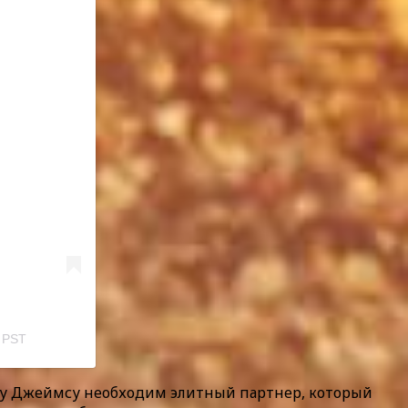
m PST
му Джеймсу необходим элитный партнер, который