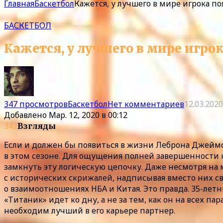
Главная
Баскетбол
Кажется, у лучшего в мире игрока п
БАСКЕТБОЛ
Кажется, у лучшего в мире игр
347 просмотров
Баскетбол
Нет комментариев
12.03.2020
Добавлено
Мар. 12, 2020 в 00:12
347
Взгляды
Если и должен бы появиться в жизни Леброна Джеймс
в этом сезоне. Для ощущения полней завершенности н
замкнуть эту логическую цепочку. Даже несмотря н
с исторических скрижалей, надписывая вместо них с
о взаимоотношениях НБА и Китая. Это правда. 35-летн
«Титаник» идет ко дну, а не за тем, как он на всех 
необходим лучший в его карьере партнер.