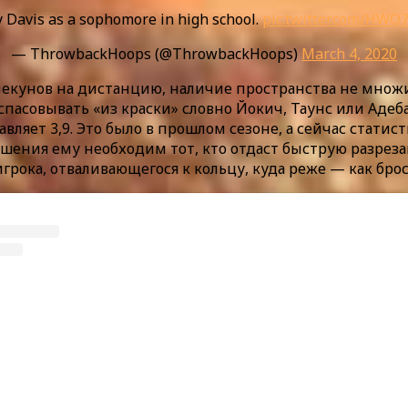
 Davis as a sophomore in high school.
pic.twitter.com/HW
— ThrowbackHoops (@ThrowbackHoops)
March 4, 2020
пекунов на дистанцию, наличие пространства не множ
распасовывать «из краски» словно Йокич, Таунс или Ад
ляет 3,9. Это было в прошлом сезоне, а сейчас статис
ершения ему необходим тот, кто отдаст быструю разрез
 игрока, отваливающегося к кольцу, куда реже — как бр