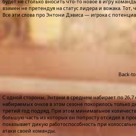
будет не столько вносить что-то новое в игру коман
взамен не претендуя на статус лидера и вожака. Тот
Все эти слова про Энтони Дэвиса — игрока с потенциа
Back-to
С одной стороны, Энтони в среднем набирает по 26,7
набираемых очков в этом сезоне покорилось только д
третий год подряд. При этом минимальное количество
большую часть из которых он попросту отсидел в про
показывает дикую работоспособность при колоссально
атаки своей команды.