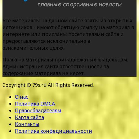
Все материалы на данном сайте взяты из открытых
источников - имеют обратную ссылку на материал в
интернете или присланы посетителями сайта и
предоставляются исключительно в
ознакомительных целях.
Права на материалы принадлежат их владельцам.
Администрация сайта ответственности за
содержание материала не несет.
Copyright © 79s.ru All Rights Reserved.
О нас
Политика DMCA
Правообладателям
Карта сайта
Контакты
Политика конфедициальности