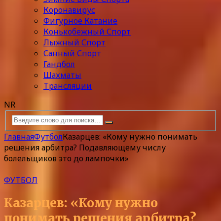
Коронавирус
Фигурное Катание
Конькобежный Спорт
Лыжный Спорт
Санный Спорт
Гандбол
Шахматы
Трансляции
NR
Главная
Футбол
Казарцев: «Кому нужно понимать
решения арбитра? Подавляющему числу
болельщиков это до лампочки»
ФУТБОЛ
Казарцев: «Кому нужно
понимать решения арбитра?