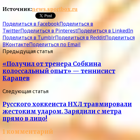
Источник:
news.sportbox.ru
Поделиться в Facebook
Поделиться в
Twitter
Поделиться в Pinterest
Поделиться в LinkedIn
Поделиться в Tumblr
Поделиться в Reddit
Поделиться
ВКонтакте
Поделиться по Email
Предыдущая статья
«Получил от тренера Собкина
колоссальный опыт» — теннисист
Карацев
Следующая статья
Русского хоккеиста НХЛ травмировали
жестоким ударом. Зарядили с метра
прямо в лицо!
1 комментарий