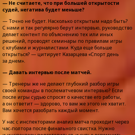
— Не считаете, что при большей открытости
судей, негатива будет меньше?
— Точно не будет. Насколько открытым надо быть?
С нами и так регулярно берут интервью, руководство
делает контент по объяснению тех или иных
решений, проводят семинары по правилам игры
с клубами и журналистами. Куда еще больше
открыться? — цитирует Казарцева «Спорт день
за днем».
— Давать интервью после матчей.
— Тренеры же не делают глубокий разбор игры
своей команды в послематчевом интервью? Если
после игры судью спросят о качестве его работы,
а он ответит — здорово, то вам же этого не хватит.
Вам хочется разобрать каждый момент.
У нас с инспекторами анализ матча проходит через
час‑полтора после финального свистка. Нужно
и инспектору подготовиться, и судье вспомнить