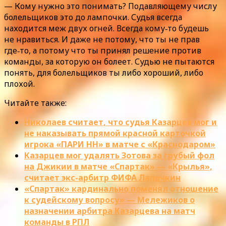
— Кому нужно это понимать? Подавляющему числу
болельщиков это до лампочки. Судья всегда
находится меж двух огней. Всегда кому‑то будешь
не нравиться. И даже не потому, что ты не прав
где‑то, а потому что ты принял решение против
команды, за которую он болеет. Судью не пытаются
понять, для болельщиков ты либо хороший, либо
плохой.
Читайте также:
Николаев считает, что судья Казарцев мог и
не наказывать прямой красной карточкой
игрока «ПАРИ НН» в матче с «Краснодаром»
Казарцев мог удалять Зотова за грубый фол
на Джикии в матче «Спартак» — «Крылья»,
считает экс-арбитр ФИФА Лапочкин
«Спартак» кардинально поменял отношение
к судейскому вопросу» — Мележиков о
назначении арбитра Казарцева на матч
команды в РПЛ