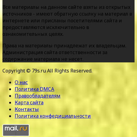
Все материалы на данном сайте взяты из открытых
источников - имеют обратную ссылку на материал в
интернете или присланы посетителями сайта и
предоставляются исключительно в
ознакомительных целях.
Права на материалы принадлежат их владельцам.
Администрация сайта ответственности за
содержание материала не несет.
Copyright © 79s.ru All Rights Reserved.
О нас
Политика DMCA
Правообладателям
Карта сайта
Контакты
Политика конфедициальности