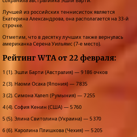
сохранила австралийка Эшли Барти.
Лучшей из российских теннисисток является
Екатерина Александрова, она располагается на 33-й
строчке.
Отметим, что в десятку лучших также вернулась
американка Серена Уильямс (7-е место).
Рейтинг WTA от 22 февраля:
1 (1). Эшли Барти (Австралия) — 9 186 очков
2 (3). Наоми Осака (Япония) — 7 835
3 (2). Симона Халеп (Румыния) — 7 255
4 (4). София Кенин (США) — 5 760
5 (5). Элина Свитолина (Украина) — 5 370
6 (6). Каролина Плишкова (Чехия) — 5 205