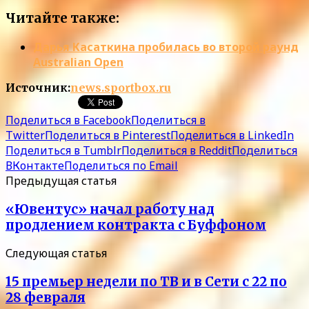
Читайте также:
Дарья Касаткина пробилась во второй раунд
Australian Open
Источник:
news.sportbox.ru
Поделиться в Facebook
Поделиться в
Twitter
Поделиться в Pinterest
Поделиться в LinkedIn
Поделиться в Tumblr
Поделиться в Reddit
Поделиться
ВКонтакте
Поделиться по Email
Предыдущая статья
«Ювентус» начал работу над
продлением контракта с Буффоном
Следующая статья
15 премьер недели по ТВ и в Сети с 22 по
28 февраля