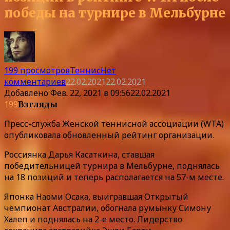
победы на турнире в Мельбурне
199 просмотров
Теннис
Нет
комментариев
22.02.2021
22.02.2021
Добавлено
Фев. 22, 2021 в 09:56
22.02.2021
199
Взгляды
Пресс-служба Женской теннисной ассоциации (WTA)
опубликовала обновленный рейтинг организации.
Россиянка Дарья Касаткина, ставшая
победительницей турнира в Мельбурне, поднялась
на 18 позиций и теперь располагается на 57-м месте.
Японка Наоми Осака, выигравшая Открытый
чемпионат Австралии, обогнала румынку Симону
Халеп и поднялась на 2-е место. Лидерство