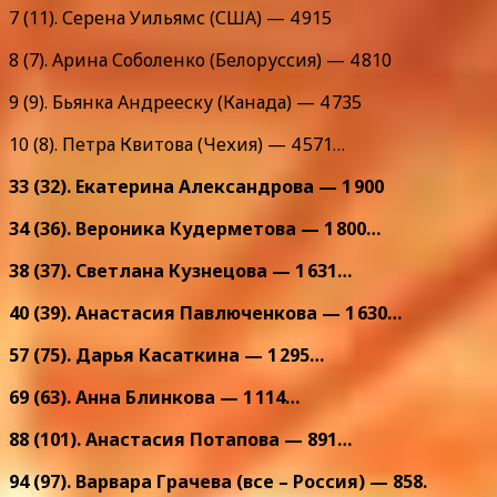
7 (11). Серена Уильямс (США) — 4 915
8 (7). Арина Соболенко (Белоруссия) — 4 810
9 (9). Бьянка Андрееску (Канада) — 4 735
10 (8). Петра Квитова (Чехия) — 4 571…
33 (32). Екатерина Александрова — 1 900
34 (36). Вероника Кудерметова — 1 800…
38 (37). Светлана Кузнецова — 1 631…
40 (39). Анастасия Павлюченкова — 1 630…
57 (75). Дарья Касаткина — 1 295…
69 (63). Анна Блинкова — 1 114…
88 (101). Анастасия Потапова — 891…
94 (97). Варвара Грачева (все – Россия) — 858.