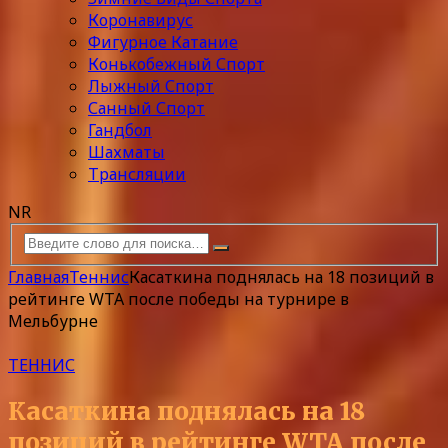
Коронавирус
Фигурное Катание
Конькобежный Спорт
Лыжный Спорт
Санный Спорт
Гандбол
Шахматы
Трансляции
NR
Главная
Теннис
Касаткина поднялась на 18 позиций в
рейтинге WTA после победы на турнире в
Мельбурне
ТЕННИС
Касаткина поднялась на 18
позиций в рейтинге WTA после