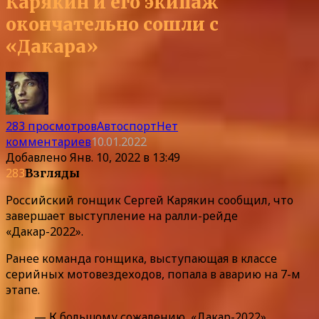
Карякин и его экипаж
окончательно сошли с
«Дакара»
283 просмотров
Автоспорт
Нет
комментариев
10.01.2022
Добавлено
Янв. 10, 2022 в 13:49
283
Взгляды
Российский гонщик Сергей Карякин сообщил, что
завершает выступление на ралли-рейде
«Дакар-2022».
Ранее команда гонщика, выступающая в классе
серийных мотовездеходов, попала в аварию на 7-м
этапе.
— К большому сожалению, «Дакар-2022»