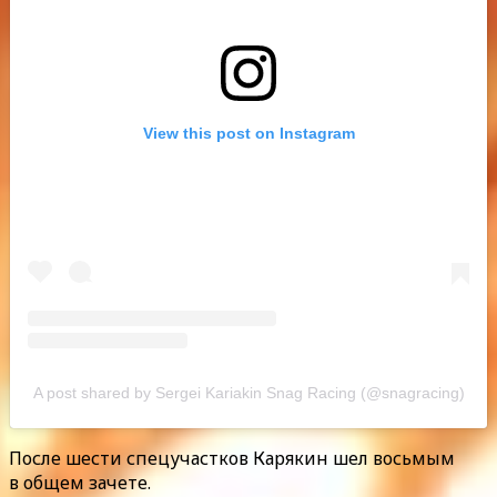
View this post on Instagram
A post shared by Sergei Kariakin Snag Racing (@snagracing)
После шести спецучастков Карякин шел восьмым
в общем зачете.