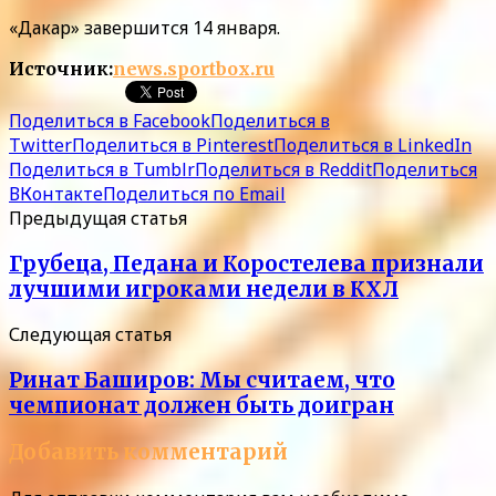
«Дакар» завершится 14 января.
Источник:
news.sportbox.ru
Поделиться в Facebook
Поделиться в
Twitter
Поделиться в Pinterest
Поделиться в LinkedIn
Поделиться в Tumblr
Поделиться в Reddit
Поделиться
ВКонтакте
Поделиться по Email
Предыдущая статья
Грубеца, Педана и Коростелева признали
лучшими игроками недели в КХЛ
Следующая статья
Ринат Баширов: Мы считаем, что
чемпионат должен быть доигран
Добавить комментарий