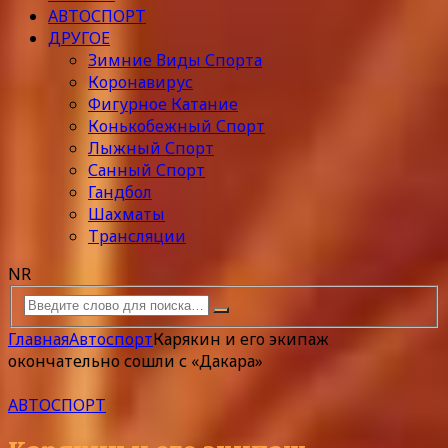
АВТОСПОРТ
ДРУГОЕ
Зимние Виды Спорта
Коронавирус
Фигурное Катание
Конькобежный Спорт
Лыжный Спорт
Санный Спорт
Гандбол
Шахматы
Трансляции
NR
Главная
Автоспорт
Карякин и его экипаж
окончательно сошли с «Дакара»
АВТОСПОРТ