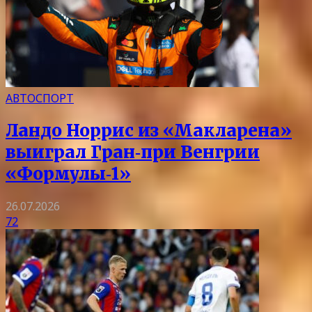
АВТОСПОРТ
Ландо Норрис из «Макларена»
выиграл Гран‑при Венгрии
«Формулы‑1»
26.07.2026
72