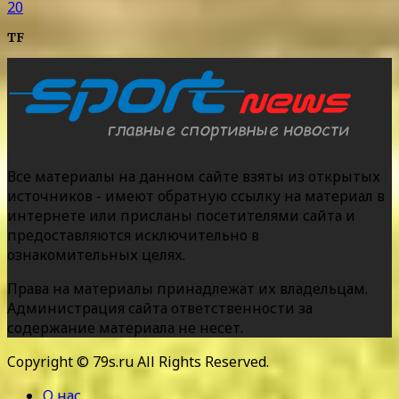
20
TF
Все материалы на данном сайте взяты из открытых
источников - имеют обратную ссылку на материал в
интернете или присланы посетителями сайта и
предоставляются исключительно в
ознакомительных целях.
Права на материалы принадлежат их владельцам.
Администрация сайта ответственности за
содержание материала не несет.
Copyright © 79s.ru All Rights Reserved.
О нас