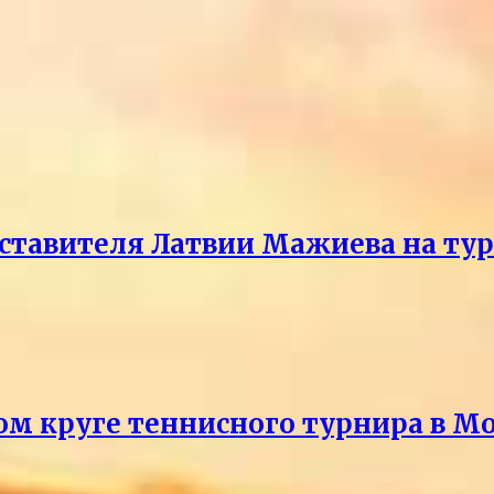
ставителя Латвии Мажиева на ту
ом круге теннисного турнира в М