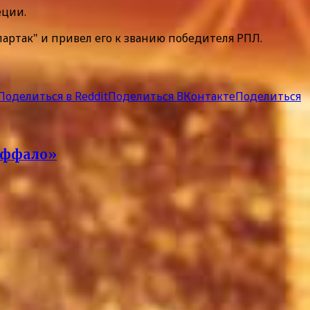
еции.
партак" и привел его к званию победителя РПЛ.
Поделиться в Reddit
Поделиться ВКонтакте
Поделиться
аффало»