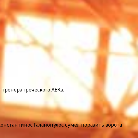
тренера греческого АЕКа.
Константинос Галанопулос сумел поразить ворота