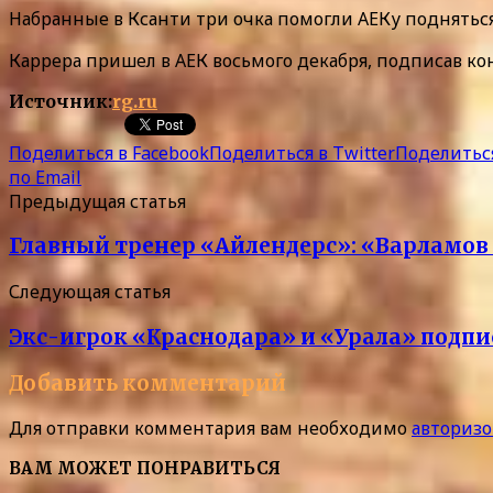
Набранные в Ксанти три очка помогли АЕКу поднятьс
Каррера пришел в АЕК восьмого декабря, подписав кон
Источник:
rg.ru
Поделиться в Facebook
Поделиться в Twitter
Поделиться
по Email
Предыдущая статья
Главный тренер «Айлендерс»: «Варламов
Следующая статья
Экс-игрок «Краснодара» и «Урала» подпи
Добавить комментарий
Для отправки комментария вам необходимо
авторизо
ВАМ МОЖЕТ ПОНРАВИТЬСЯ