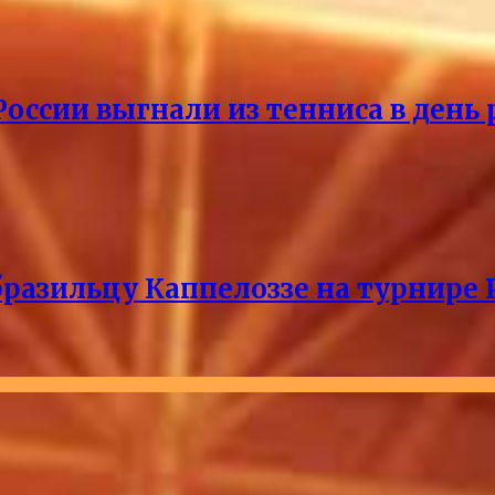
России выгнали из тенниса в день
разильцу Каппелоззе на турнире 