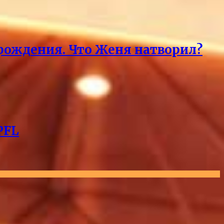
 рождения. Что Женя натворил?
PFL