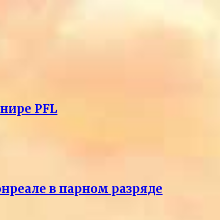
рнире PFL
онреале в парном разряде