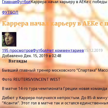
Главная
Футбол
Каррера начал карьеру в АЕКе с победы
ФУТБОЛ
Каррера начал карьеру в АЕКе с 
195 просмотров
Футбол
Нет комментариев
15.12.2019
Добавлено
Дек. 15, 2019 в 02:48
195
Взгляды
Бывший главный тренер московского “Спартака” Масси
Фото: REUTERS/VINCENT WEST
В матче 14-го тура чемпионата Греции новая команда К
Дебют у Каррера получился непростым. До 85-й минут
"Ксанти". Этот гол в матче так и остался единственны