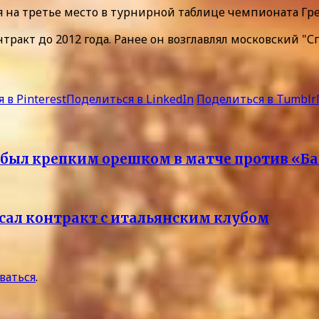
я на третье место в турнирной таблице чемпионата Гр
тракт до 2012 года. Ранее он возглавлял московский "С
 в Pinterest
Поделиться в LinkedIn
Поделиться в Tumblr
 был крепким орешком в матче против «Б
сал контракт с итальянским клубом
ваться
.