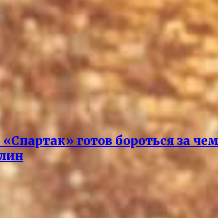
о «Спартак» готов бороться за че
илин