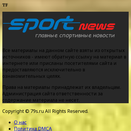
TF
Все материалы на данном сайте взяты из открытых
источников - имеют обратную ссылку на материал в
интернете или присланы посетителями сайта и
предоставляются исключительно в
ознакомительных целях.
Права на материалы принадлежат их владельцам.
Администрация сайта ответственности за
содержание материала не несет.
Copyright © 79s.ru All Rights Reserved.
О нас
Политика DMCA