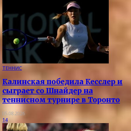
ТЕННИС
Калинская победила Кесслер и
сыграет со Шнайдер на
теннисном турнире в Торонто
05.08.2026
14