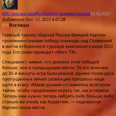
695 просмотров
Футбол
Нет комментариев
12.10.2021
Добавлено
Окт. 12, 2021 в 01:28
695
Взгляды
Главный тренер сборной России Валерий Карпин
прокомментировал победу команды над Словенией
в матче отборочного турнира чемпионата мира 2022
года. Его слова приводит «Матч ТВ».
Специалист заявил, что доволен этой победой
больше, чем в предыдущем матче. По его мнению,
до 30-й минуты игра была ровной, однако после двух
пропущенных мячей словенцам пришлось чаще
идти в атаку. «Махал руками со скамейки во втором
тайме, чтобы продолжали играть так, как в первом.
Теперь нам нужно теперь набрать либо больше, либо
столько же очков, как Хорватия», — подчеркнул
Карпин после матча.