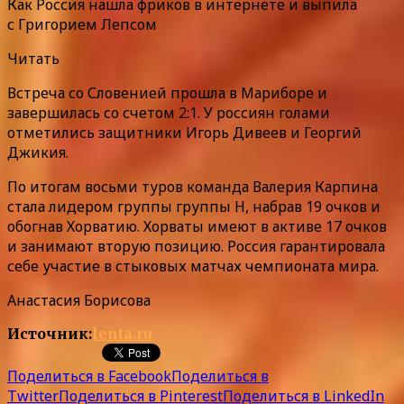
Как Россия нашла фриков в интернете и выпила
с Григорием Лепсом
Читать
Встреча со Словенией прошла в Мариборе и
завершилась со счетом 2:1. У россиян голами
отметились защитники Игорь Дивеев и Георгий
Джикия.
По итогам восьми туров команда Валерия Карпина
стала лидером группы группы H, набрав 19 очков и
обогнав Хорватию. Хорваты имеют в активе 17 очков
и занимают вторую позицию. Россия гарантировала
себе участие в стыковых матчах чемпионата мира.
Анастасия Борисова
Источник:
lenta.ru
Поделиться в Facebook
Поделиться в
Twitter
Поделиться в Pinterest
Поделиться в LinkedIn