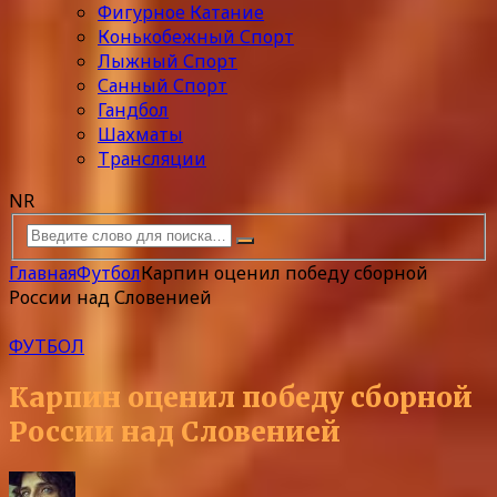
Фигурное Катание
Конькобежный Спорт
Лыжный Спорт
Санный Спорт
Гандбол
Шахматы
Трансляции
NR
Главная
Футбол
Карпин оценил победу сборной
России над Словенией
ФУТБОЛ
Карпин оценил победу сборной
России над Словенией