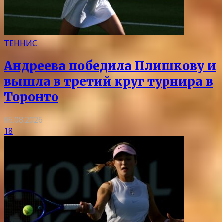
ТЕННИС
Андреева победила Плишкову и
вышла в третий круг турнира в
Торонто
06.08.2026
18