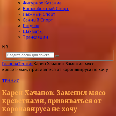
Фигурное Катание
Конькобежный Спорт
Лыжный Спорт
Санный Спорт
Гандбол
Шахматы
Трансляции
NR
Главная
Теннис
Карен Хачанов: Заменил мясо
креветками, прививаться от коронавируса не хочу
ТЕННИС
Карен Хачанов: Заменил мясо
креветками, прививаться от
коронавируса не хочу