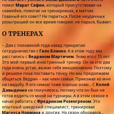
помог
Марат Сафин
, который присутствовал на
скамейке, помогал на тренировках, в матчах.
Главный его совет? Не париться. После неудачных
розыгрышей он все время говорил: не парься, бывает.
О ТРЕНЕРАХ
– Два с половиной года назад прекратил
сотрудничество с
Гало Бланко
. А в этом году мы
расстались с
Ведраном Мартичем
. Знаю его с 15 лет.
Это мой первый иностранный тренер. Он за эти два
года очень устал, выжал себя эмоционально. Поэтому
и решили пока поставить точку. Но мы продолжаем
общаться. Ведран – как член семьи. Приезжал ко мне
на свадьбу. Я его семью тоже хорошо знаю… С
Колей
Давыденко
не получилось, потому что он был не
готов ездить со мной на турниры. А в этом сезоне я
начал работать с
Фредриком Розенгреном
. Это
опытный шведский специалист, тренировал
Магнуса Нормана
и других. Но сезон оборвался…