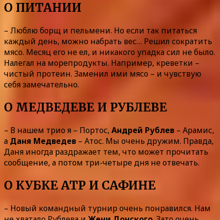
О ПИТАНИИ
– Люблю борщ и пельмени. Но если так питаться
каждый день, можно набрать вес… Решил сократить
мясо. Месяц его не ел, и никакого упадка сил не было.
Налегал на морепродукты. Например, креветки –
чистый протеин. Заменил ими мясо – и чувствую
себя замечательно.
О МЕДВЕДЕВЕ И РУБЛЕВЕ
– В нашем трио я – Портос,
Андрей Рублев
– Арамис,
а
Даня Медведев
– Атос. Мы очень дружим. Правда,
Даня иногда раздражает тем, что может прочитать
сообщение, а потом три-четыре дня не отвечать.
О КУБКЕ ATP И САФИНЕ
– Новый командный турнир очень понравился. Нам
не хватало Рублева и
Жени Донского
. Зато очень