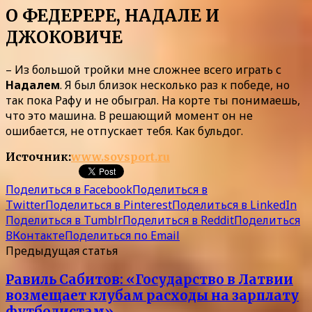
О ФЕДЕРЕРЕ, НАДАЛЕ И
ДЖОКОВИЧЕ
– Из большой тройки мне сложнее всего играть с
Надалем
. Я был близок несколько раз к победе, но
так пока Рафу и не обыграл. На корте ты понимаешь,
что это машина. В решающий момент он не
ошибается, не отпускает тебя. Как бульдог.
Источник:
www.sovsport.ru
Поделиться в Facebook
Поделиться в
Twitter
Поделиться в Pinterest
Поделиться в LinkedIn
Поделиться в Tumblr
Поделиться в Reddit
Поделиться
ВКонтакте
Поделиться по Email
Предыдущая статья
Равиль Сабитов: «Государство в Латвии
возмещает клубам расходы на зарплату
футболистам»