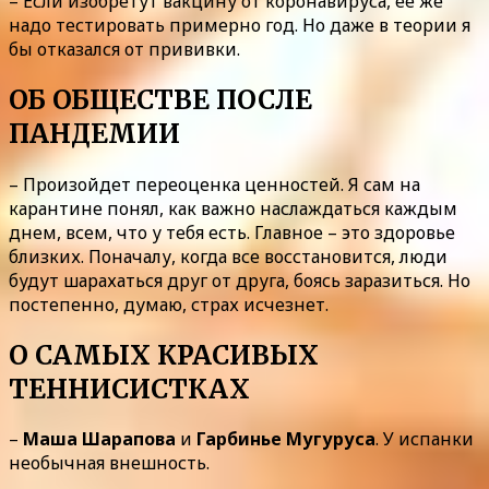
– Если изобретут вакцину от коронавируса, ее же
надо тестировать примерно год. Но даже в теории я
бы отказался от прививки.
ОБ ОБЩЕСТВЕ ПОСЛЕ
ПАНДЕМИИ
– Произойдет переоценка ценностей. Я сам на
карантине понял, как важно наслаждаться каждым
днем, всем, что у тебя есть. Главное – это здоровье
близких. Поначалу, когда все восстановится, люди
будут шарахаться друг от друга, боясь заразиться. Но
постепенно, думаю, страх исчезнет.
О САМЫХ КРАСИВЫХ
ТЕННИСИСТКАХ
–
Маша Шарапова
и
Гарбинье Мугуруса
. У испанки
необычная внешность.