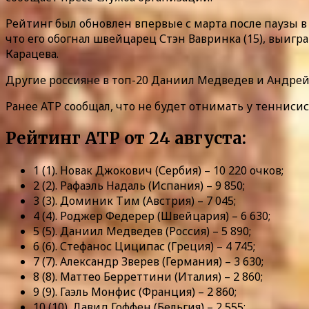
Рейтинг был обновлен впервые с марта после паузы в
что его обогнал швейцарец Стэн Вавринка (15), выиг
Карацева.
Другие россияне в топ-20 Даниил Медведев и Андрей Р
Ранее АТР сообщал, что не будет отнимать у тенниси
Рейтинг АТР от 24 августа:
1 (1). Новак Джокович (Сербия) – 10 220 очков;
2 (2). Рафаэль Надаль (Испания) – 9 850;
3 (3). Доминик Тим (Австрия) – 7 045;
4 (4). Роджер Федерер (Швейцария) – 6 630;
5 (5). Даниил Медведев (Россия) – 5 890;
6 (6). Стефанос Циципас (Греция) – 4 745;
7 (7). Александр Зверев (Германия) – 3 630;
8 (8). Маттео Берреттини (Италия) – 2 860;
9 (9). Гаэль Монфис (Франция) – 2 860;
10 (10). Давид Гоффен (Бельгия) – 2 555;