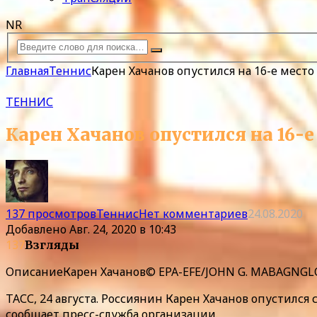
NR
Главная
Теннис
Карен Хачанов опустился на 16-е место
ТЕННИС
Карен Хачанов опустился на 16-е
137 просмотров
Теннис
Нет комментариев
24.08.2020
Добавлено
Авг. 24, 2020 в 10:43
137
Взгляды
Описание
Карен Хачанов© EPA-EFE/JOHN G. MABAGNGL
ТАСС, 24 августа. Россиянин Карен Хачанов опустился
сообщает пресс-служба организации.