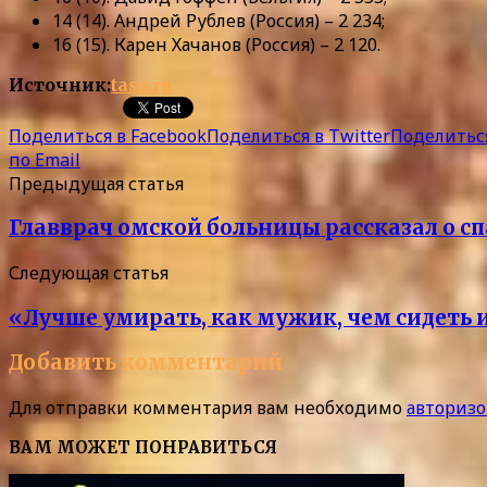
14 (14). Андрей Рублев (Россия) – 2 234;
16 (15). Карен Хачанов (Россия) – 2 120.
Источник:
tass.ru
Поделиться в Facebook
Поделиться в Twitter
Поделиться
по Email
Предыдущая статья
Главврач омской больницы рассказал о с
Следующая статья
«Лучше умирать, как мужик, чем сидеть и
Добавить комментарий
Для отправки комментария вам необходимо
авторизо
ВАМ МОЖЕТ ПОНРАВИТЬСЯ