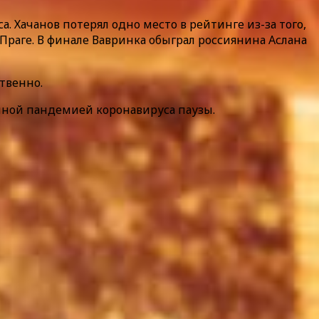
 Хачанов потерял одно место в рейтинге из-за того,
Праге. В финале Вавринка обыграл россиянина Аслана
твенно.
анной пандемией коронавируса паузы.