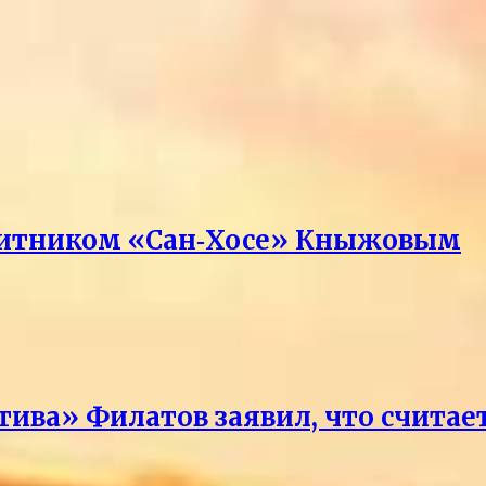
ащитником «Сан‑Хосе» Кныжовым
тива» Филатов заявил, что счит