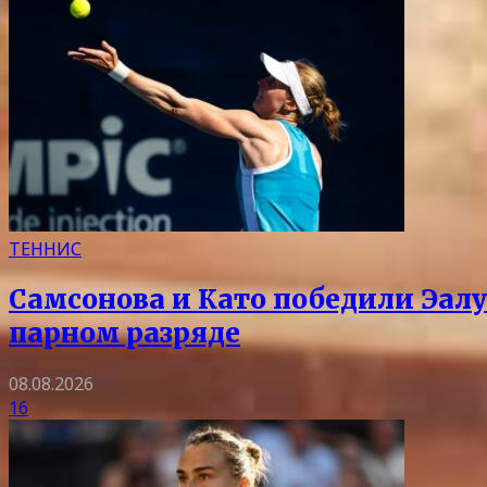
ТЕННИС
Самсонова и Като победили Эалу
парном разряде
08.08.2026
16