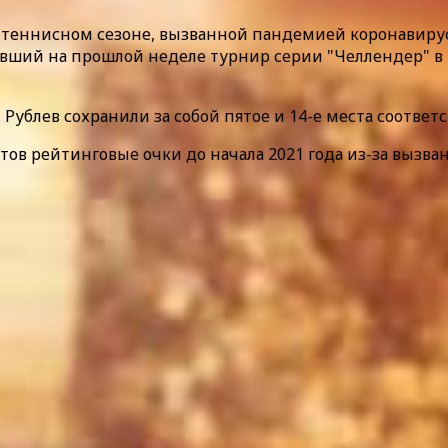
 теннисном сезоне, вызванной пандемией коронавируса.
равший на прошлой неделе турнир серии "Челлендер" в 
ублев сохранили за собой пятое и 14-е места соответс
стов рейтинговые очки до начала 2021 года из-за вызв