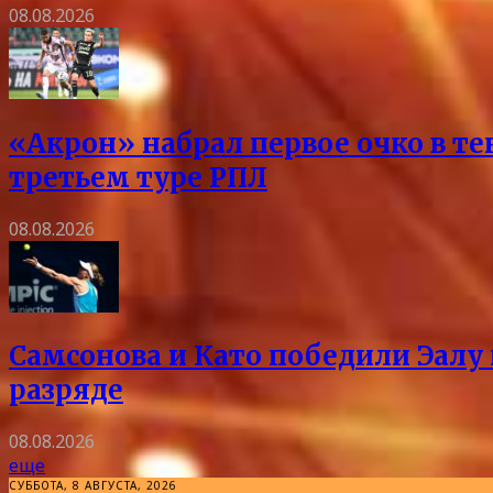
08.08.2026
«Акрон» набрал первое очко в те
третьем туре РПЛ
08.08.2026
Самсонова и Като победили Эалу 
разряде
08.08.2026
еще
СУББОТА, 8 АВГУСТА, 2026