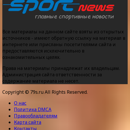
Все материалы на данном сайте взяты из открытых
источников - имеют обратную ссылку на материал в
интернете или присланы посетителями сайта и
предоставляются исключительно в
ознакомительных целях.
Права на материалы принадлежат их владельцам.
Администрация сайта ответственности за
содержание материала не несет.
Copyright © 79s.ru All Rights Reserved.
О нас
Политика DMCA
Правообладателям
Карта сайта
Контакты