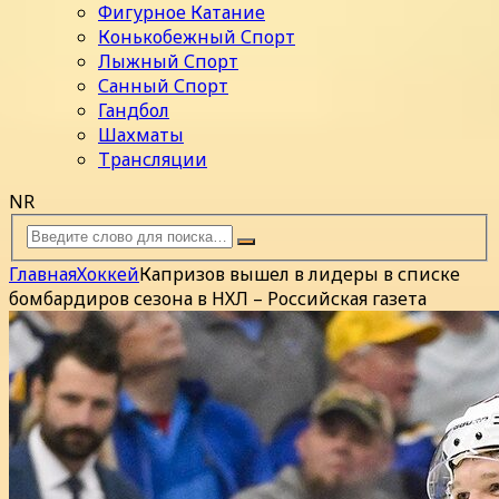
Фигурное Катание
Конькобежный Спорт
Лыжный Спорт
Санный Спорт
Гандбол
Шахматы
Трансляции
NR
Главная
Хоккей
Капризов вышел в лидеры в списке
бомбардиров сезона в НХЛ – Российская газета