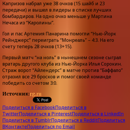
Капризов набрал уже 38 очков (15 шайб и 23
передачи) и вышел в лидеры в списке лучших
бомбардиров. На одно очко меньше у Мартина
Нечаса из “Каролины”.
Гол и пас Артемия Панарина помогли “Нью-Йорк
Рейнджерс” переиграть “Монреаль” – 4:3. На его
счету теперь 28 очков (13+15).
Первый матч “на ноль” в нынешнем сезоне сыграл
вратарь другого клуба из Нью-Йорка Илья Сорокин.
Страж ворот “Айлендерс” в матче против “Баффало”
отразил все 29 бросков и помог своей команде
победить со счетом 3:0.
Источник:
rg.ru
Поделиться в Facebook
Поделиться в
Twitter
Поделиться в Pinterest
Поделиться в LinkedIn
Поделиться в Tumblr
Поделиться в Reddit
Поделиться
ВКонтакте
Поделиться по Email