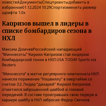
новостей
ДокументыСпецпроекты
добавить в
избранное
01.12.2024 10:29Спорт
изменить размер
шрифта: 1.0x
Капризов вышел в лидеры в
списке бомбардиров сезона в
НХЛ
Максим ДомчевРоссийский нападающий
“Миннесоты” Кирилл Капризов стал лидером
бомбардирской гонки в НХЛ.USA TODAY Sports via
Reuters
“Миннесота” в матче регулярного чемпионата НХЛ
нанесла поражение “Нэшвиллу” в овертайме со
счетом 3:2. Лидер “дикарей” Кирилл Капризов
отметился заброшенной шайбой и голевой
передачей. В составе проигравших свою первую в
карьере шайбу в НХЛ забросил Федор Свечков.