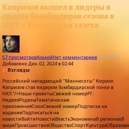
Капризов вышел в лидеры в
списке бомбардиров сезона в
НХЛ – Российская газета
57 просмотров
Хоккей
Нет комментариев
02.12.2024
Добавлено
Дек. 02, 2024 в 02:44
57
Взгляды
Российский нападающий "Миннесоты" Кирилл
Капризов стал лидером бомбардирской гонки в
НХЛ.”/>
Наши
проекты
Свежий номер
РГ-
Неделя
Родина
Тематические
приложения
Союз
Свежий номер
Подписка
на
издание
Подписаться на
новости
Войти
Новости
Власть
Экономика
В регионах
В
мире
Происшествия
Общество
Спорт
Культура
Образова