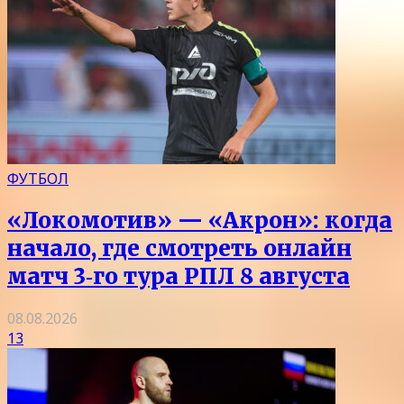
ФУТБОЛ
«Локомотив» — «Акрон»: когда
начало, где смотреть онлайн
матч 3‑го тура РПЛ 8 августа
08.08.2026
13