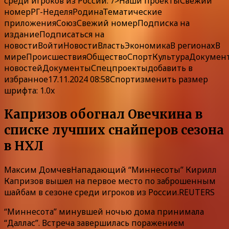
среди игроков из России.”/>
Наши
проекты
Свежий
номер
РГ-Неделя
Родина
Тематические
приложения
Союз
Свежий номер
Подписка
на
издание
Подписаться на
новости
Войти
Новости
Власть
Экономика
В регионах
В
мире
Происшествия
Общество
Спорт
Культура
Докумен
новостей
ДокументыСпецпроекты
добавить в
избранное
17.11.2024 08:58Спорт
изменить размер
шрифта: 1.0x
Капризов обогнал Овечкина в
списке лучших снайперов сезона
в НХЛ
Максим ДомчевНападающий “Миннесоты” Кирилл
Капризов вышел на первое место по заброшенным
шайбам в сезоне среди игроков из России.REUTERS
“Миннесота” минувшей ночью дома принимала
“Даллас”. Встреча завершилась поражением