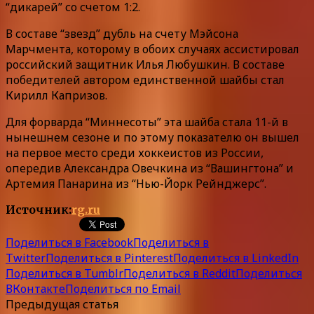
“дикарей” со счетом 1:2.
В составе “звезд” дубль на счету Мэйсона
Марчмента, которому в обоих случаях ассистировал
российский защитник Илья Любушкин. В составе
победителей автором единственной шайбы стал
Кирилл Капризов.
Для форварда “Миннесоты” эта шайба стала 11-й в
нынешнем сезоне и по этому показателю он вышел
на первое место среди хоккеистов из России,
опередив Александра Овечкина из “Вашингтона” и
Артемия Панарина из “Нью-Йорк Рейнджерс”.
Источник:
rg.ru
Поделиться в Facebook
Поделиться в
Twitter
Поделиться в Pinterest
Поделиться в LinkedIn
Поделиться в Tumblr
Поделиться в Reddit
Поделиться
ВКонтакте
Поделиться по Email
Предыдущая статья