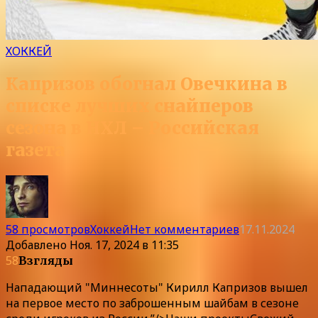
ХОККЕЙ
Капризов обогнал Овечкина в
списке лучших снайперов
сезона в НХЛ – Российская
газета
58 просмотров
Хоккей
Нет комментариев
17.11.2024
Добавлено
Ноя. 17, 2024 в 11:35
58
Взгляды
Нападающий "Миннесоты" Кирилл Капризов вышел
на первое место по заброшенным шайбам в сезоне