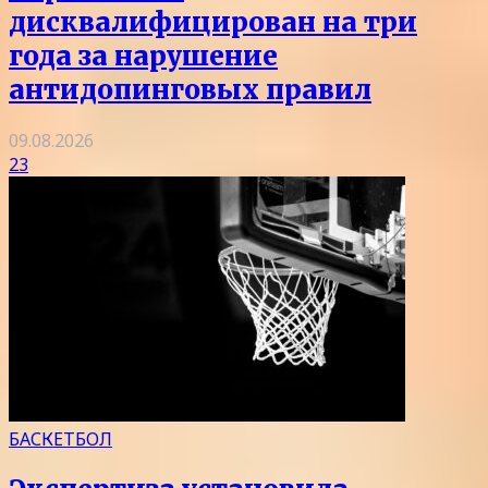
дисквалифицирован на три
года за нарушение
антидопинговых правил
09.08.2026
23
БАСКЕТБОЛ