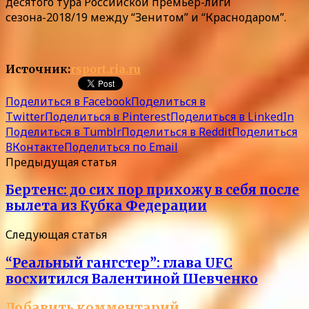
десятого тура Российской премьер-лиги
сезона-2018/19 между “Зенитом” и “Краснодаром”.
Источник:
rsport.ria.ru
Поделиться в Facebook
Поделиться в
Twitter
Поделиться в Pinterest
Поделиться в LinkedIn
Поделиться в Tumblr
Поделиться в Reddit
Поделиться
ВКонтакте
Поделиться по Email
Предыдущая статья
Бертенс: до сих пор прихожу в себя после
вылета из Кубка Федерации
Следующая статья
“Реальный гангстер”: глава UFC
восхитился Валентиной Шевченко
Добавить комментарий