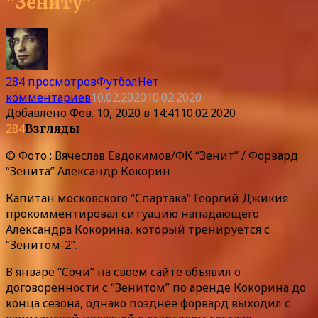
“Зениту”
284 просмотров
Футбол
Нет
комментариев
10.02.2020
10.02.2020
Добавлено
Фев. 10, 2020 в 14:41
10.02.2020
284
Взгляды
© Фото : Вячеслав Евдокимов/ФК “Зенит” / Форвард
“Зенита” Александр Кокорин
Капитан московского “Спартака” Георгий Джикия
прокомментировал ситуацию нападающего
Александра Кокорина, который тренируется с
“Зенитом-2”.
В январе “Сочи” на своем сайте объявил о
договоренности с “Зенитом” по аренде Кокорина до
конца сезона, однако позднее форвард выходил с