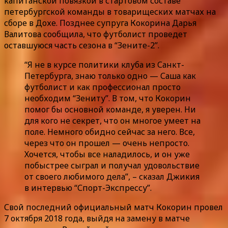
капитанской повязкой в стартовом составе
петербургской команды в товарищеских матчах на
сборе в Дохе. Позднее супруга Кокорина Дарья
Валитова сообщила, что футболист проведет
оставшуюся часть сезона в “Зените-2”.
“Я не в курсе политики клуба из Санкт-
Петербурга, знаю только одно — Саша как
футболист и как профессионал просто
необходим “Зениту”. В том, что Кокорин
помог бы основной команде, я уверен. Ни
для кого не секрет, что он многое умеет на
поле. Немного обидно сейчас за него. Все,
через что он прошел — очень непросто.
Хочется, чтобы все наладилось, и он уже
побыстрее сыграл и получал удовольствие
от своего любимого дела”, – сказал Джикия
в интервью “Спорт-Экспрессу”.
Свой последний официальный матч Кокорин провел
7 октября 2018 года, выйдя на замену в матче