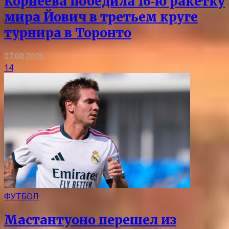
Корнеева победила 16‑ю ракетку
мира Йович в третьем круге
турнира в Торонто
07.08.2026
14
ФУТБОЛ
Мастантуоно перешел из