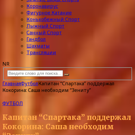
Коронавирус
Фигурное Катание
Конькобежный Спорт
Лыжный Спорт
Санный Спорт
Гандбол
Шахматы
Трансляции
NR
Главная
Футбол
Капитан “Спартака” поддержал
Кокорина: Саша необходим “Зениту”
ФУТБОЛ
Капитан “Спартака” поддержал
Кокорина: Саша необходим