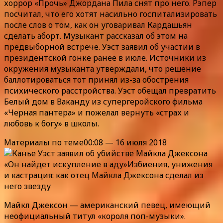
хоррор «Прочь» Джордана Пила снят про него. Рэпер
посчитал, что его хотят насильно госпитализировать
после слов о том, как он уговаривал Кардашьян
сделать аборт. Музыкант рассказал об этом на
предвыборной встрече. Уэст заявил об участии в
президентской гонке ранее в июле. Источники из
окружения музыканта утверждали, что решение
баллотироваться тот принял из-за обострения
психического расстройства. Уэст обещал превратить
Белый дом в Ваканду из супергеройского фильма
«Черная пантера» и пожелал вернуть «страх и
любовь к богу» в школы.
Материалы по теме00:08 — 16 июля 2018
«Он найдет искупление в аду»Избиения, унижения
и кастрация: как отец Майкла Джексона сделал из
него звезду
Майкл Джексон — американский певец, имеющий
неофициальный титул «короля поп-музыки».