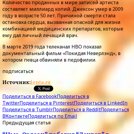
Количество проданных в мире записей артиста
составляет миллиард копий. Джексон умер в 2009
году в возрасте 50 лет. Причиной смерти стала
остановка сердца, вызванная опасной для жизни
комбинацией медицинских препаратов, которые
ему дал личный лечащий врач.
В марте 2019 года телеканал HBO показал
документальный фильм «Покидая Неверлэнд», в
котором певца обвиняли в педофилии.
подписаться
Источник:
lenta.ru
Поделиться в Facebook
Поделиться в
Twitter
Поделиться в Pinterest
Поделиться в LinkedIn
Поделиться в Tumblr
Поделиться в Reddit
Поделиться
ВКонтакте
Поделиться по Email
Предыдущая статья