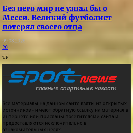
Без него мир не узнал бы о
Месси. Великий футболист
потерял своего отца
09.08.2026
20
TF
Все материалы на данном сайте взяты из открытых
источников - имеют обратную ссылку на материал в
интернете или присланы посетителями сайта и
предоставляются исключительно в
ознакомительных целях.