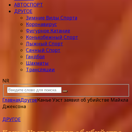
АВТОСПОРТ
ДРУГОЕ
Зимние Виды Спорта
Коронавирус
Фигурное Катание
Конькобежный Спорт
Лыжный Спорт
Санный Спорт
Гандбол
Шахматы
Трансляции
NR
Главная
Другое
Канье Уэст заявил об убийстве Майкла
Джексона
ДРУГОЕ