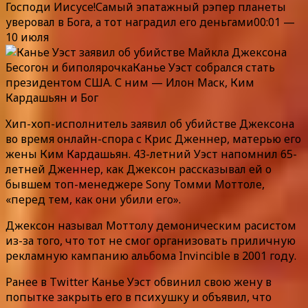
Господи Иисусе!Самый эпатажный рэпер планеты
уверовал в Бога, а тот наградил его деньгами00:01 —
10 июля
Бесогон и биполярочкаКанье Уэст собрался стать
президентом США. С ним — Илон Маск, Ким
Кардашьян и Бог
Хип-хоп-исполнитель заявил об убийстве Джексона
во время онлайн-спора с Крис Дженнер, матерью его
жены Ким Кардашьян. 43-летний Уэст напомнил 65-
летней Дженнер, как Джексон рассказывал ей о
бывшем топ-менеджере Sony Томми Моттоле,
«перед тем, как они убили его».
Джексон называл Моттолу демоническим расистом
из-за того, что тот не смог организовать приличную
рекламную кампанию альбома Invincible в 2001 году.
Ранее в Twitter Канье Уэст обвинил свою жену в
попытке закрыть его в психушку и объявил, что