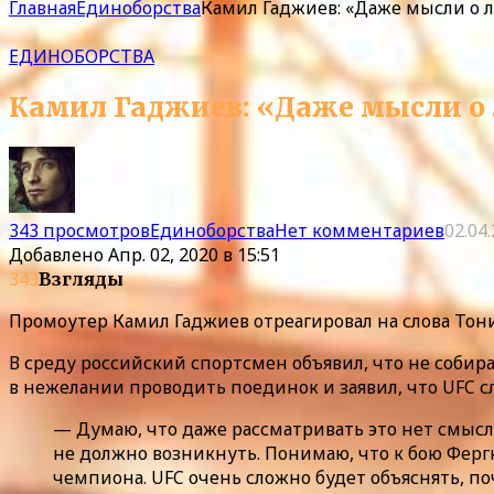
Главная
Единоборства
Камил Гаджиев: «Даже мысли о 
ЕДИНОБОРСТВА
Камил Гаджиев: «Даже мысли о 
343 просмотров
Единоборства
Нет комментариев
02.04
Добавлено
Апр. 02, 2020 в 15:51
343
Взгляды
Промоутер Камил Гаджиев отреагировал на слова Тон
В среду российский спортсмен объявил, что не собир
в нежелании проводить поединок и заявил, что UFC с
— Думаю, что даже рассматривать это нет смысла.
не должно возникнуть. Понимаю, что к бою Фергю
чемпиона. UFC очень сложно будет объяснять, по