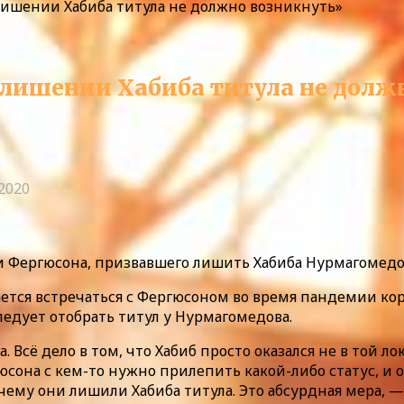
лишении Хабиба титула не должно возникнуть»
лишении Хабиба титула не долж
.2020
и Фергюсона, призвавшего лишить Хабиба Нурмагомедов
ается встречаться с Фергюсоном во время пандемии ко
ледует отобрать титул у Нурмагомедова.
 Всё дело в том, что Хабиб просто оказался не в той л
сона с кем-то нужно прилепить какой-либо статус, и 
чему они лишили Хабиба титула. Это абсурдная мера, —