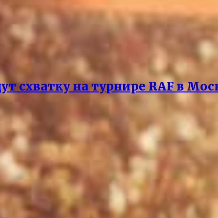
ут схватку на турнире RAF в Мос