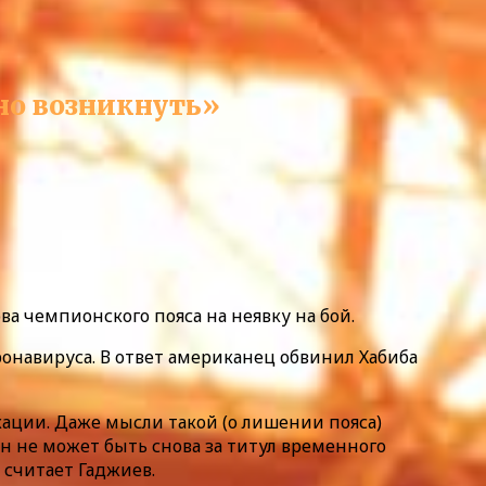
но возникнуть»
а чемпионского пояса на неявку на бой.
ронавируса. В ответ американец обвинил Хабиба
окации. Даже мысли такой (о лишении пояса)
он не может быть снова за титул временного
 считает Гаджиев.