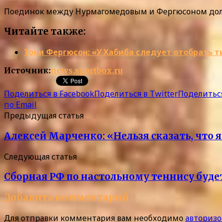
Поединок между Нурмагомедовым и Фергюсоном долж
Читайте также:
Тони Фергюсон: «У Хабиба следует отобрать т
Источник:
news.sportbox.ru
Поделиться в Facebook
Поделиться в Twitter
Поделиться
по Email
Предыдущая статья
Алексей Марченко: «Нельзя сказать, что 
Следующая статья
Сборная РФ по настольному теннису буде
Добавить комментарий
Для отправки комментария вам необходимо
авторизо