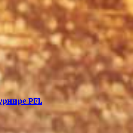
урнире PFL