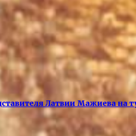
дставителя Латвии Мажиева на т