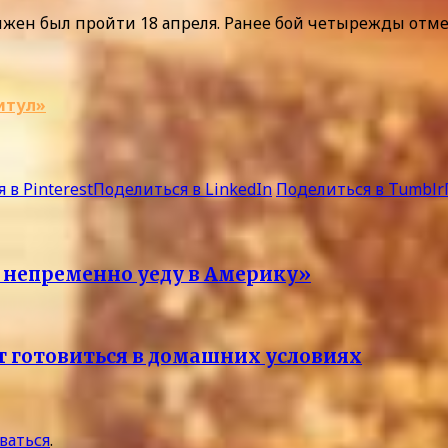
ен был пройти 18 апреля. Ранее бой четырежды отме
итул»
 в Pinterest
Поделиться в LinkedIn
Поделиться в Tumblr
я непременно уеду в Америку»
т готовиться в домашних условиях
ваться
.