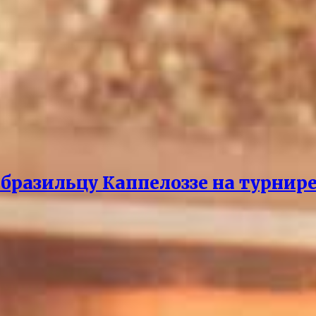
бразильцу Каппелоззе на турнире