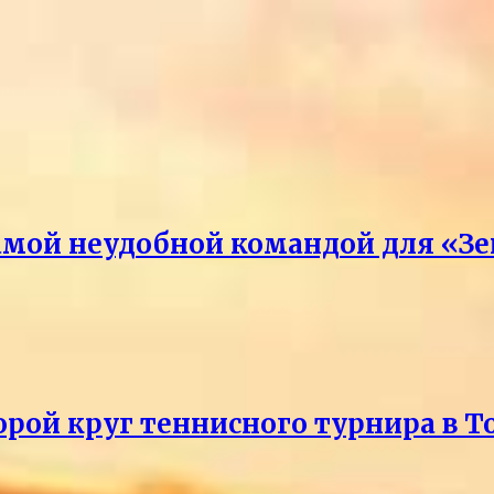
амой неудобной командой для «З
рой круг теннисного турнира в Т