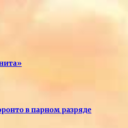
енита»
оронто в парном разряде