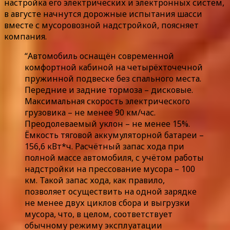
настройка его электрических и электронных систем,
в августе начнутся дорожные испытания шасси
вместе с мусоровозной надстройкой, поясняет
компания.
“Автомобиль оснащён современной
комфортной кабиной на четырёхточечной
пружинной подвеске без спального места.
Передние и задние тормоза – дисковые.
Максимальная скорость электрического
грузовика – не менее 90 км/час.
Преодолеваемый уклон – не менее 15%.
Ёмкость тяговой аккумуляторной батареи –
156,6 кВт*ч. Расчётный запас хода при
полной массе автомобиля, с учётом работы
надстройки на прессование мусора – 100
км. Такой запас хода, как правило,
позволяет осуществить на одной зарядке
не менее двух циклов сбора и выгрузки
мусора, что, в целом, соответствует
обычному режиму эксплуатации