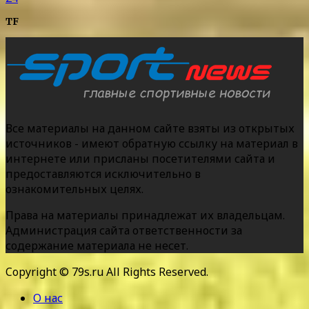
TF
Все материалы на данном сайте взяты из открытых
источников - имеют обратную ссылку на материал в
интернете или присланы посетителями сайта и
предоставляются исключительно в
ознакомительных целях.
Права на материалы принадлежат их владельцам.
Администрация сайта ответственности за
содержание материала не несет.
Copyright © 79s.ru All Rights Reserved.
О нас