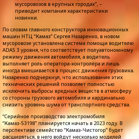
мусоровозов в крупных городах”, –
приводит компания характеристики
новинки.
По словам главного конструктора инновационных
машин НТЦ “Камаз” Сергея Назаренко, в новом
мусоровозе установлена система помощи водителю
ADAS 3 уровня, что соответствует полуавтономному
режиму движения автомобиля, а водитель
выполняет роль оператора-контролёра и лишь
иногда вмешивается в процесс движения грузовика.
Назаренко подчеркнул, что использование этих
технических решений позволяет полностью
исключить выбросы вредных веществ в атмосферу
со стороны грузового автомобиля и кардинально
снизить уровень шума от транспортного средства.
“Серийное производство электромобиля
“Камаз-53198” планируется начать в 2023 году. В
перспективе семейство “Камаз-Чистогор” будет
расширяться, в него войдут несколько моделей