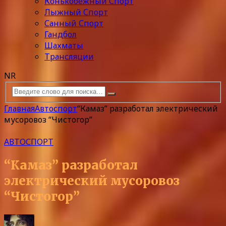
Конькобежный Спорт
Лыжный Спорт
Санный Спорт
Гандбол
Шахматы
Трансляции
NR
Главная
Автоспорт
“Камаз” разработал электрический
мусоровоз “Чистогор”
АВТОСПОРТ
“Камаз” разработал
электрический мусоровоз
“Чистогор”