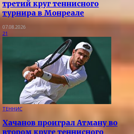
третий круг теннисного
турнира в Монреале
07.08.2026
21
ТЕННИС
Хачанов проиграл Атману во
втором круге теннисного