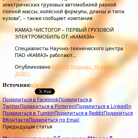
электрических грузовых автомобилей разной
полной массы, колёсной формулы, длины и типа
кузова”, – также сообщает компания.
КАМАЗ-ЧИСТОГОР – ПЕРВЫЙ ГРУЗОВОЙ
ЭЛЕКТРОМОБИЛЬ ОТ «КАМАЗА»
Специалисты Научно-технического центра
ПАО «КАМАЗ» работают…
Опубликовано
КАМАЗ
Вторник, 16 июня
2020 г.
Источник:
ria.ru
Поделиться в Facebook
Поделиться в
Twitter
Поделиться в Pinterest
Поделиться в LinkedIn
Поделиться в Tumblr
Поделиться в Reddit
Поделиться
ВКонтакте
Поделиться по Email
Предыдущая статья