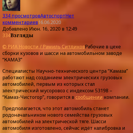
334 просмотров
Автоспорт
Нет
комментариев
16.06.2020
Добавлено
Июн. 16, 2020 в 12:49
334
Взгляды
© РИА Новости / Рамиль Ситдиков
Рабочие в цехе
сборки кузовов и шасси на автомобильном заводе
“КАМАЗ”
Специалисты Научно-технического центра “Камаза”
работают над созданием электрических грузовых
автомобилей, первым из которых стал
электрический мусоровоз с индексом 53198 –
“Камаз-Чистогор”, говорится в
сообщении
компании.
Предполагается, что этот автомобиль станет
родоначальником нового семейства грузовых
автомобилей на электрической тяге. Шасси
автомобиля изготовлено, сейчас идёт калибровка и