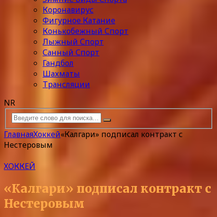
Коронавирус
Фигурное Катание
Конькобежный Спорт
Лыжный Спорт
Санный Спорт
Гандбол
Шахматы
Трансляции
NR
Главная
Хоккей
«Калгари» подписал контракт с
Нестеровым
ХОККЕЙ
«Калгари» подписал контракт с
Нестеровым