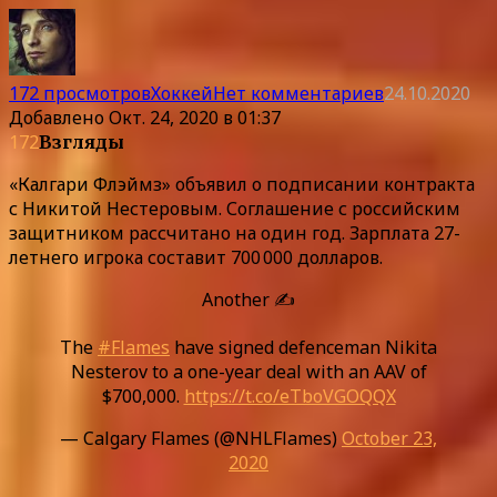
172 просмотров
Хоккей
Нет комментариев
24.10.2020
Добавлено
Окт. 24, 2020 в 01:37
172
Взгляды
«Калгари Флэймз» объявил о подписании контракта
с Никитой Нестеровым. Соглашение с российским
защитником рассчитано на один год. Зарплата 27-
летнего игрока составит 700 000 долларов.
Another ✍️
The
#Flames
have signed defenceman Nikita
Nesterov to a one-year deal with an AAV of
$700,000.
https://t.co/eTboVGOQQX
— Calgary Flames (@NHLFlames)
October 23,
2020