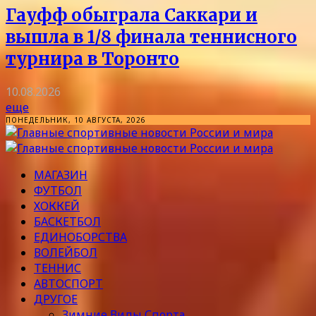
Гауфф обыграла Саккари и
вышла в 1/8 финала теннисного
турнира в Торонто
10.08.2026
еще
ПОНЕДЕЛЬНИК, 10 АВГУСТА, 2026
МАГАЗИН
ФУТБОЛ
ХОККЕЙ
БАСКЕТБОЛ
ЕДИНОБОРСТВА
ВОЛЕЙБОЛ
ТЕННИС
АВТОСПОРТ
ДРУГОЕ
Зимние Виды Спорта