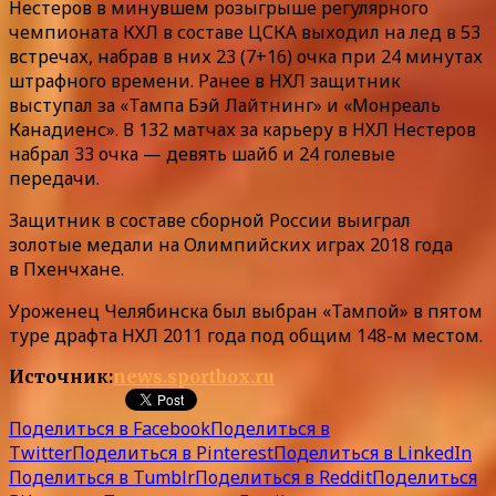
Нестеров в минувшем розыгрыше регулярного
чемпионата КХЛ в составе ЦСКА выходил на лед в 53
встречах, набрав в них 23 (7+16) очка при 24 минутах
штрафного времени. Ранее в НХЛ защитник
выступал за «Тампа Бэй Лайтнинг» и «Монреаль
Канадиенс». В 132 матчах за карьеру в НХЛ Нестеров
набрал 33 очка — девять шайб и 24 голевые
передачи.
Защитник в составе сборной России выиграл
золотые медали на Олимпийских играх 2018 года
в Пхенчхане.
Уроженец Челябинска был выбран «Тампой» в пятом
туре драфта НХЛ 2011 года под общим 148-м местом.
Источник:
news.sportbox.ru
Поделиться в Facebook
Поделиться в
Twitter
Поделиться в Pinterest
Поделиться в LinkedIn
Поделиться в Tumblr
Поделиться в Reddit
Поделиться