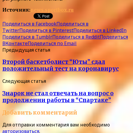
Источник:
news.sportbox.ru
Поделиться в Facebook
Поделиться в
Twitter
Поделиться в Pinterest
Поделиться в LinkedIn
Поделиться в Tumblr
Поделиться в Reddit
Поделиться
ВКонтакте
Поделиться по Email
Предыдущая статья
Второй баскетболист “Юты” сдал
положительный тест на коронавирус
Следующая статья
Знарок не стал отвечать на вопрос о
продолжении работы в “Спартаке”
Добавить комментарий
Для отправки комментария вам необходимо
авторизоваться
.