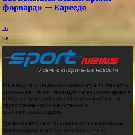
форвард» — Карседо
07.08.2026
16
TF
Все материалы на данном сайте взяты из открытых
источников - имеют обратную ссылку на материал в
интернете или присланы посетителями сайта и
предоставляются исключительно в
ознакомительных целях.
Права на материалы принадлежат их владельцам.
Администрация сайта ответственности за