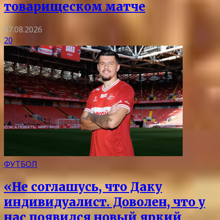
товарищеском матче
07.08.2026
20
ФУТБОЛ
«Не соглашусь, что Даку
индивидуалист. Доволен, что у
нас появился новый яркий