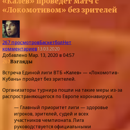
«Калев» проведет матч с
«Локомотивом» без зрителей
267 просмотров
Баскетбол
Нет
комментариев
13.03.2020
Добавлено
Мар. 13, 2020 в 04:57
267
Взгляды
Встреча Единой лиги ВТБ «Калев» — «Локомотив-
Кубань» пройдет без зрителей.
Организаторы турнира пошли на такие меры из-за
распространяющегося по Европе коронавируса.
— Главный приоритет лиги — здоровье
игроков, зрителей, судей и всех
участников чемпионата. Лига
руководствуется официальными