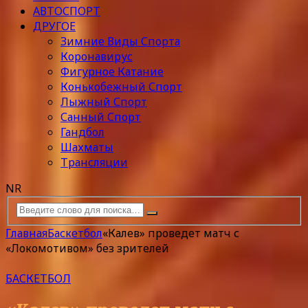
АВТОСПОРТ
ДРУГОЕ
Зимние Виды Спорта
Коронавирус
Фигурное Катание
Конькобежный Спорт
Лыжный Спорт
Санный Спорт
Гандбол
Шахматы
Трансляции
NR
Главная
Баскетбол
«Калев» проведет матч с
«Локомотивом» без зрителей
БАСКЕТБОЛ