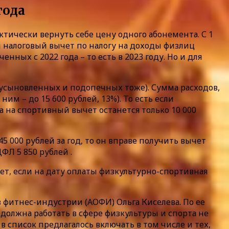
года
тически вернуть себе цену одного абонемента. С 1
 налоговый вычет по налогу на доходы физлиц
ных с 2022 года – то есть в 2023 году. Но и для
(усыновленных и подопечных тоже). Сумма расходов,
им – до 15 600 рублей, 13%). То есть если
за на спортивный вычет останется только 10 000
 000 рублей за год, то он вправе получить вычет
ФЛ 5 850 рублей .
дет, если на дату оплаты физкультурно-спортивная
в фитнес-индустрии (АОФИ) Ольга Киселева. По ее
 должна работать в сфере физкультуры и спорта не
 список предлагалось включать в том числе и тех,