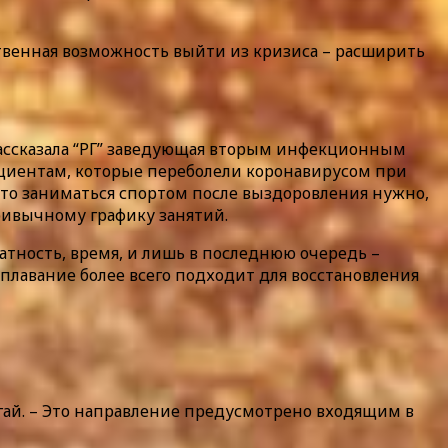
твенная возможность выйти из кризиса – расширить
рассказала “РГ” заведующая вторым инфекционным
циентам, которые переболели коронавирусом при
что заниматься спортом после выздоровления нужно,
ривычному графику занятий.
тность, время, и лишь в последнюю очередь –
 плавание более всего подходит для восстановления
лагай. – Это направление предусмотрено входящим в