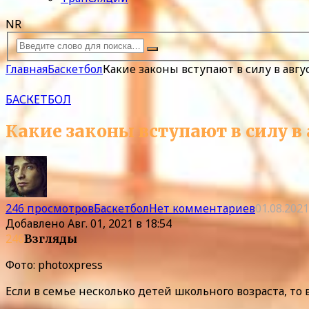
NR
Главная
Баскетбол
Какие законы вступают в силу в авгу
БАСКЕТБОЛ
Какие законы вступают в силу в а
246 просмотров
Баскетбол
Нет комментариев
01.08.2021
Добавлено
Авг. 01, 2021 в 18:54
246
Взгляды
Фото: photoxpress
Если в семье несколько детей школьного возраста, то 