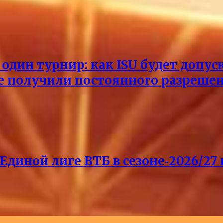
один турнир: как ISU будет допус
не получили постоянного разреше
Единой лиге ВТБ в сезоне‑2026/27 