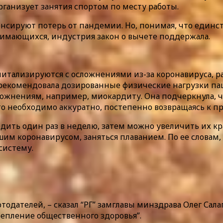
организует занятия спортом по месту работы.
енсируют потерь от пандемии. Но, понимая, что единс
нимающихся, индустрия закон о вычете поддержала.
питализируются с осложнениями из-за коронавируса, 
 рекомендовала дозированные физические нагрузки па
сложнениям, например, миокардиту. Она подчеркнула, 
то необходимо аккуратно, постепенно возвращаясь к п
ить один раз в неделю, затем можно увеличить их кра
шим коронавирусом, заняться плаванием. По ее словам,
систему.
тодателей, – сказал “РГ” замглавы минздрава Олег Са
епление общественного здоровья”.