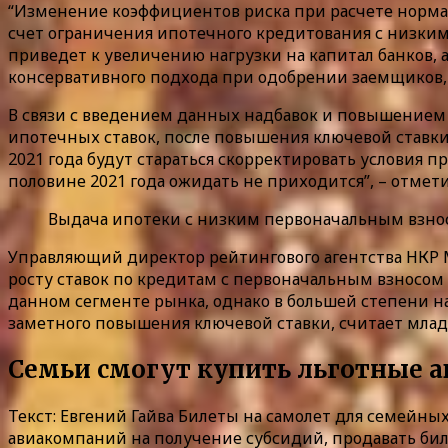
“Изменение коэффициентов риска при расчете норма
счет ограничения ипотечного кредитования с низким
приведет к увеличению нагрузки на капитал банков,
консервативного подхода при одобрении заемщиков,
В связи с введением данных надбавок и повышением 
ипотечных ставок, после повышения ключевой ставки 
2021 года будут стараться скорректировать условия 
половине 2021 года ожидать не приходится”, – отме
Выдача ипотеки с низким первоначальным взнос
Управляющий директор рейтингового агентства НКР 
росту ставок по кредитам с первоначальным взносом 
данном сегменте рынка, однако в большей степени н
заметного повышения ключевой ставки, считает мла
Семьи смогут купить льготные 
Текст: Евгений Гайва Билеты на самолет для семейных
авиакомпаний на получение субсидий, продавать бил