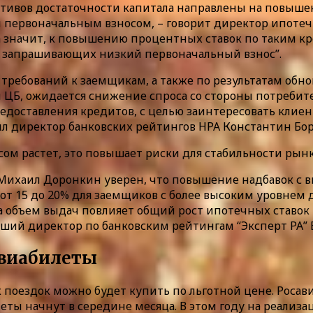
тивов достаточности капитала направлены на повыше
 первоначальным взносом, – говорит директор ипотечн
 а значит, к повышению процентных ставок по таким к
 запрашивающих низкий первоначальный взнос”.
требований к заемщикам, а также по результатам обн
ЦБ, ожидается снижение спроса со стороны потребител
предоставления кредитов, с целью заинтересовать клие
тил директор банковских рейтингов НРА Константин Бо
ом растет, это повышает риски для стабильности рын
Михаил Доронкин уверен, что повышение надбавок с 
от 15 до 20% для заемщиков с более высоким уровнем д
а объем выдач повлияет общий рост ипотечных ставок
дший директор по банковским рейтингам “Эксперт РА”
авиабилеты
 поездок можно будет купить по льготной цене. Росави
еты начнут в середине месяца. В этом году на реализ