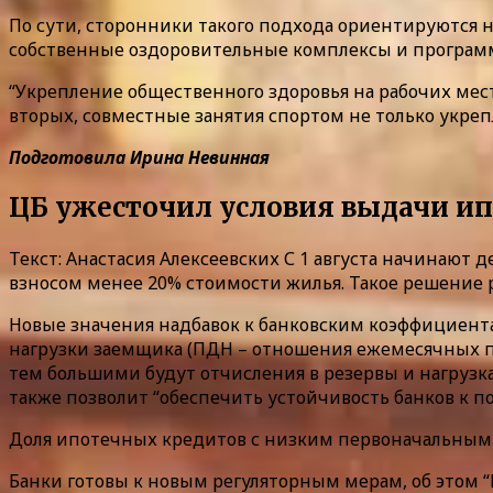
По сути, сторонники такого подхода ориентируются 
собственные оздоровительные комплексы и програм
“Укрепление общественного здоровья на рабочих мест
вторых, совместные занятия спортом не только укреп
Подготовила
Ирина Невинная
ЦБ ужесточил условия выдачи и
Текст: Анастасия Алексеевских С 1 августа начинаю
взносом менее 20% стоимости жилья. Такое решение 
Новые значения надбавок к банковским коэффициентам
нагрузки заемщика (ПДН – отношения ежемесячных п
тем большими будут отчисления в резервы и нагрузка
также позволит “обеспечить устойчивость банков к 
Доля ипотечных кредитов с низким первоначальным взн
Банки готовы к новым регуляторным мерам, об этом “