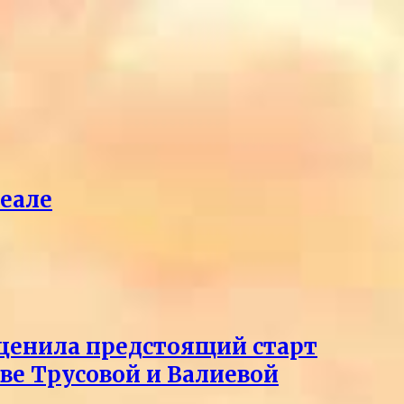
реале
оценила предстоящий старт
тве Трусовой и Валиевой