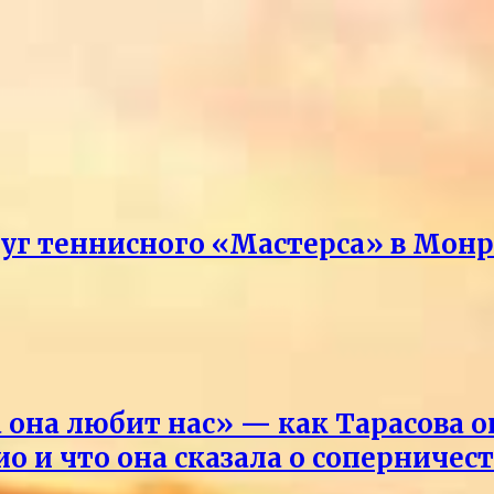
руг теннисного «Мастерса» в Мон
она любит нас» — как Тарасова 
о и что она сказала о соперничес