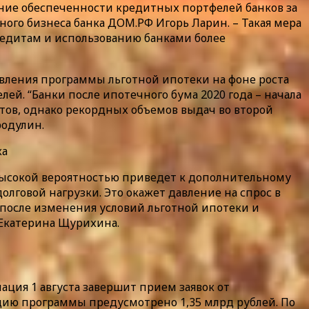
ние обеспеченности кредитных портфелей банков за
ого бизнеса банка ДОМ.РФ Игорь Ларин. – Такая мера
редитам и использованию банками более
овления программы льготной ипотеки на фоне роста
ей. “Банки после ипотечного бума 2020 года – начала
нтов, однако рекордных объемов выдач во второй
родулин.
ка
высокой вероятностью приведет к дополнительному
олговой нагрузки. Это окажет давление на спрос в
 после изменения условий льготной ипотеки и
 Екатерина Щурихина.
ация 1 августа завершит прием заявок от
ацию программы предусмотрено 1,35 млрд рублей. По