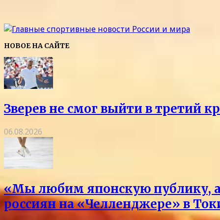
НОВОЕ НА САЙТЕ
Зверев не смог выйти в третий к
06.08.2026
«Мы любим японскую публику, а 
россиян на «Челленджере» в Токи