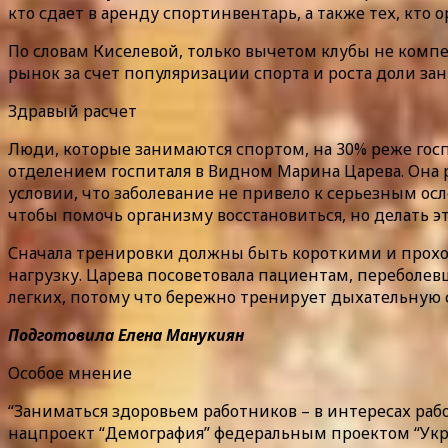
кто сдает в аренду спортинвентарь, а также тех, кто 
По словам Киселевой, только вычетом клубы не комп
рынок за счет популяризации спорта и роста доли за
Здравый расчет
Люди, которые занимаются спортом, на 30% реже гос
отделением госпиталя в Видном Марина Царева. Она
условии, что заболевание не привело к серьезным о
чтобы помочь организму восстановиться, но делать э
Сначала тренировки должны быть короткими и проход
нагрузку. Царева посоветовала пациентам, переболев
легких, потому что бережно тренирует дыхательную 
Подготовила
Елена Манукиян
Особое мнение
“Заниматься здоровьем работников – в интересах рабо
нацпроект “Демография” федеральным проектом “Укр