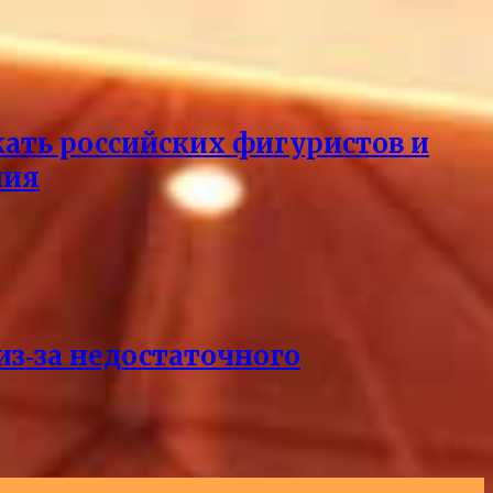
кать российских фигуристов и
ния
из‑за недостаточного