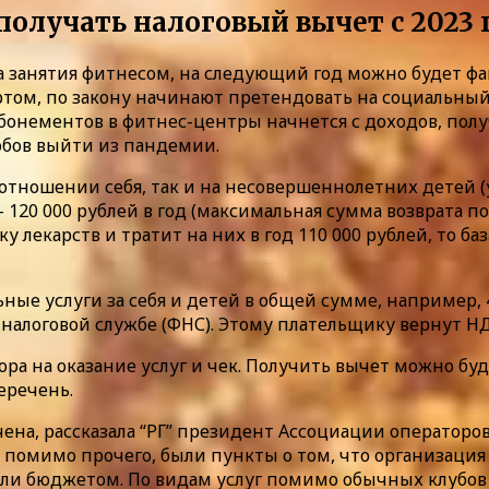
получать налоговый вычет с 2023 
 занятия фитнесом, на следующий год можно будет фак
ртом, по закону начинают претендовать на социальный
онементов в фитнес-центры начнется с доходов, получен
обов выйти из пандемии.
 отношении себя, так и на несовершеннолетних детей 
20 000 рублей в год (максимальная сумма возврата по н
 лекарств и тратит на них в год 110 000 рублей, то ба
е услуги за себя и детей в общей сумме, например, 45
 налоговой службе (ФНС). Этому плательщику вернут НД
ра на оказание услуг и чек. Получить вычет можно бу
еречень.
ена, рассказала “РГ” президент Ассоциации операторо
, помимо прочего, были пункты о том, что организация
или бюджетом. По видам услуг помимо обычных клубов в