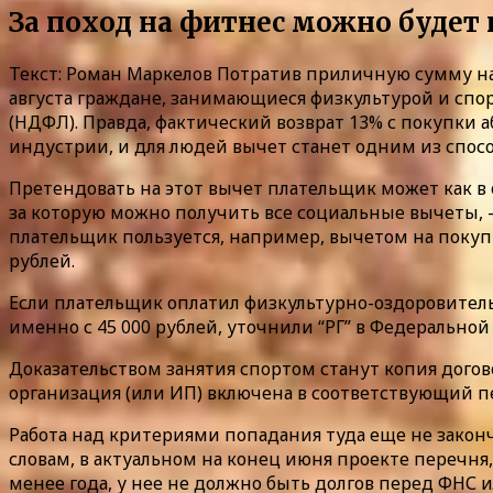
За поход на фитнес можно будет 
Текст: Роман Маркелов Потратив приличную сумму на
августа граждане, занимающиеся физкультурой и спо
(НДФЛ). Правда, фактический возврат 13% с покупки аб
индустрии, и для людей вычет станет одним из спос
Претендовать на этот вычет плательщик может как в
за которую можно получить все социальные вычеты, – 1
плательщик пользуется, например, вычетом на покупку
рублей.
Если плательщик оплатил физкультурно-оздоровительны
именно с 45 000 рублей, уточнили “РГ” в Федеральной
Доказательством занятия спортом станут копия догово
организация (или ИП) включена в соответствующий п
Работа над критериями попадания туда еще не законч
словам, в актуальном на конец июня проекте перечня
менее года, у нее не должно быть долгов перед ФНС 