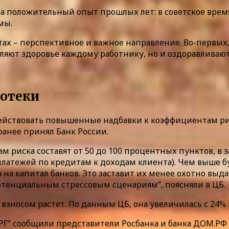
на положительный опыт прошлых лет: в советское вре
мы.
ах – перспективное и важное направление. Во-первых,
ляют здоровье каждому работнику, но и оздоравливают 
потеки
т действовать повышенные надбавки к коэффициентам 
ранее принял Банк России.
 риска составят от 50 до 100 процентных пунктов, в 
латежей по кредитам к доходам клиента). Чем выше б
 на капитал банков. Это заставит их менее охотно выд
потенциальным стрессовым сценариям”, поясняли в ЦБ.
осом растет. По данным ЦБ, она увеличилась с 24% во I
РГ” сообщили представители Росбанка и банка ДОМ.РФ (