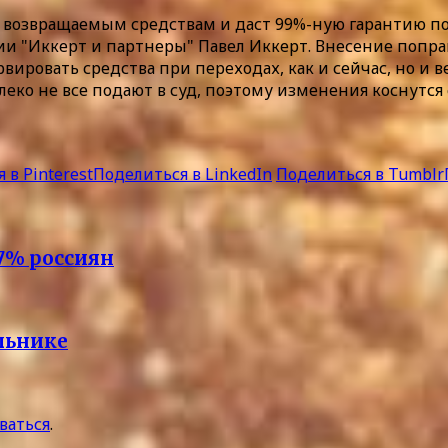
 возвращаемым средствам и даст 99%-ную гарантию по
 "Иккерт и партнеры" Павел Иккерт. Внесение поправ
рвировать средства при переходах, как и сейчас, но и
леко не все подают в суд, поэтому изменения коснутся 
 в Pinterest
Поделиться в LinkedIn
Поделиться в Tumblr
7% россиян
льнике
ваться
.