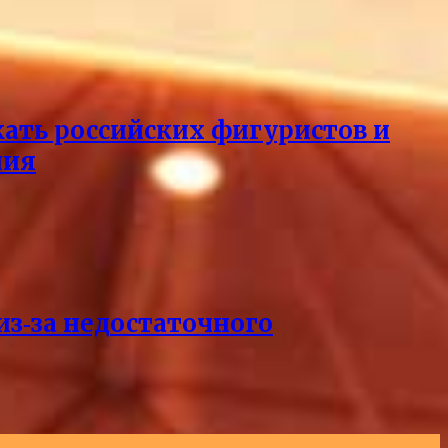
кать российских фигуристов и
ния
из‑за недостаточного