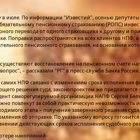
у в июле. По информации "Известий", осенью депутаты
обязательному пенсионному страхованию (РОПС) инвес
рного перевода от одного страховщика к другому и пр
ке. Поправки распространятся на всех клиентов НПФ, 
тельного пенсионного страхования, на основании кот
х осуществляют восстановление на пенсионном счете н
прос", – рассказали "РГ" в пресс-службе Банка России.
 самих НПФ связано с изменением срока исполнения фо
щего решения суда, законопроектом же предлагается 
идент саморегулируемой организации НАПФ Сергей Бел
ежно повлекут за собой практическую невозможность 
ходимого этапа – получение заверенного решения суда
домления об отправке. По указанному вопросу готовит
нении действующих сроков исполнения судебного реше
потере накоплений