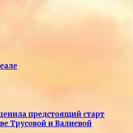
реале
оценила предстоящий старт
тве Трусовой и Валиевой