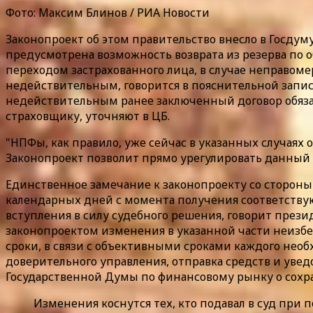
Фото: Максим Блинов / РИА Новости
Законопроект об этом правительство внесло в Госдум
предусмотрена возможность возврата из резерва по 
переходом застрахованного лица, в случае неправоме
недействительным, говорится в пояснительной запис
недействительным ранее заключенный договор обяза
страховщику, уточняют в ЦБ.
"НПФы, как правило, уже сейчас в указанных случая
Законопроект позволит прямо урегулировать данный во
Единственное замечание к законопроекту со стороны
календарных дней с момента получения соответствую
вступления в силу судебного решения, говорит през
законопроектом изменения в указанной части неизб
сроки, в связи с объективными сроками каждого необ
доверительного управления, отправка средств и уве
Государственной Думы по финансовому рынку о сохра
Изменения коснутся тех, кто подавал в суд при 