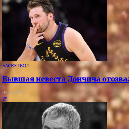
БАСКЕТБОЛ
Бывшая невеста Дончича отозва
05.08.2026
29