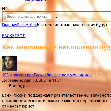
NR
Главная
Баскетбол
Как пенсионные накопления будут 
БАСКЕТБОЛ
Как пенсионные накопления бу
195 просмотров
Баскетбол
Нет комментариев
13.08.2021
Добавлено
Авг. 13, 2021 в 11:31
195
Взгляды
Банк России поддержал правительственный законоп
накопления, если они были незаконно перечислены в
отмечает юрист.