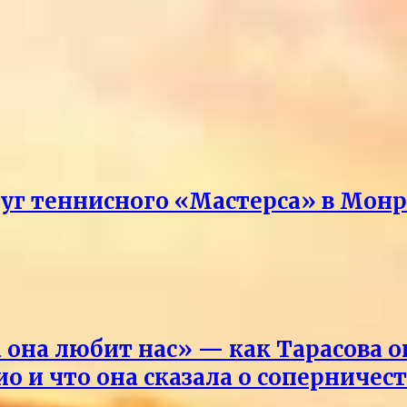
руг теннисного «Мастерса» в Мон
она любит нас» — как Тарасова 
о и что она сказала о соперничес