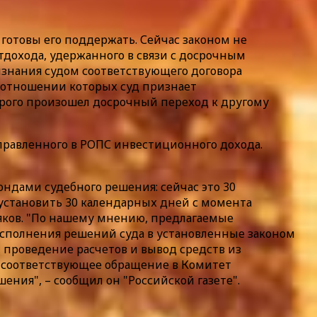
 готовы его поддержать. Сейчас законом не
тдохода, удержанного в связи с досрочным
изнания судом соответствующего договора
в отношении которых суд признает
орого произошел досрочный переход к другому
аправленного в РОПС инвестиционного дохода.
ндами судебного решения: сейчас это 30
установить 30 календарных дней с момента
яков. "По нашему мнению, предлагаемые
исполнения решений суда в установленные законом
, проведение расчетов и вывод средств из
ся соответствующее обращение в Комитет
ния", – сообщил он "Российской газете".