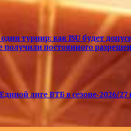
один турнир: как ISU будет допус
не получили постоянного разреше
Единой лиге ВТБ в сезоне‑2026/27 