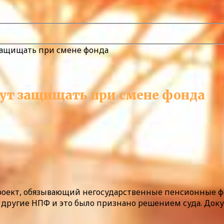
защищать при смене фонда
дут защищать при смене фонда
роект, обязывающий негосударственные пенсионные ф
 другие НПФ и это было признано решением суда. Доку