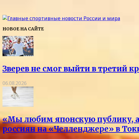
НОВОЕ НА САЙТЕ
Зверев не смог выйти в третий к
06.08.2026
«Мы любим японскую публику, а 
россиян на «Челленджере» в Токи