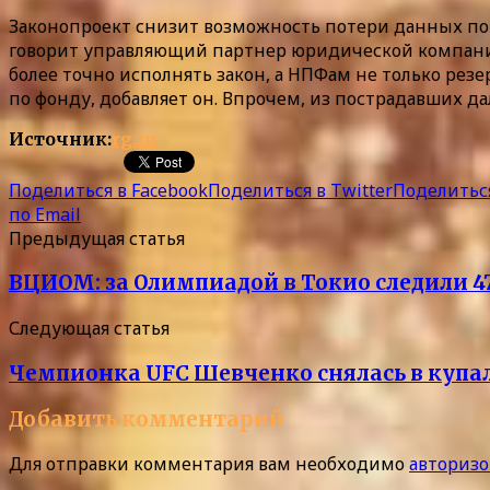
Законопроект снизит возможность потери данных по
говорит управляющий партнер юридической компании
более точно исполнять закон, а НПФам не только резе
по фонду, добавляет он. Впрочем, из пострадавших да
Источник:
rg.ru
Поделиться в Facebook
Поделиться в Twitter
Поделиться
по Email
Предыдущая статья
ВЦИОМ: за Олимпиадой в Токио следили 4
Следующая статья
Чемпионка UFC Шевченко снялась в купа
Добавить комментарий
Для отправки комментария вам необходимо
авторизо