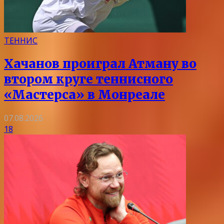
ТЕННИС
Хачанов проиграл Атману во
втором круге теннисного
«Мастерса» в Монреале
07.08.2026
18