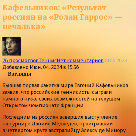
Кафельников: «Результат
россиян на «Ролан Гаррос» —
печалька»
76 просмотров
Теннис
Нет комментариев
04.06.2024
Добавлено
Июн. 04, 2024 в 15:56
76
Взгляды
Бывшая первая ракетка мира Евгений Кафельников
заявил, что российские теннисисты сыграли
намного ниже своих возможностей на текущем
Открытом чемпионате Франции.
Последним из россиян завершил выступление
на турнире Даниил Медведев, проигравший
в четвертом круге австралийцу Алексу де Минору.