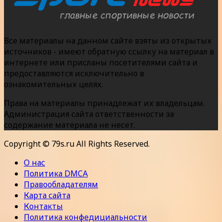
Все материалы на данном сайте взяты из открытых
источников - имеют обратную ссылку на материал в
интернете или присланы посетителями сайта и
предоставляются исключительно в
ознакомительных целях.
Права на материалы принадлежат их владельцам.
Администрация сайта ответственности за
содержание материала не несет.
Copyright © 79s.ru All Rights Reserved.
О нас
Политика DMCA
Правообладателям
Карта сайта
Контакты
Политика конфедициальности