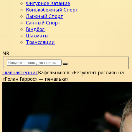
Фигурное Катание
Конькобежный Спорт
Лыжный Спорт
Санный Спорт
Гандбол
Шахматы
Трансляции
NR
Главная
Теннис
Кафельников: «Результат россиян на
«Ролан Гаррос» — печалька»