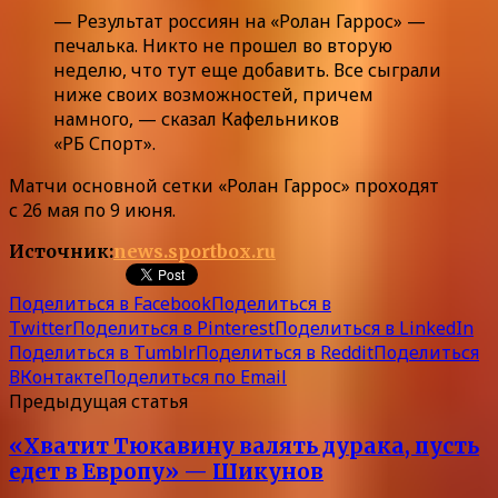
— Результат россиян на «Ролан Гаррос» —
печалька. Никто не прошел во вторую
неделю, что тут еще добавить. Все сыграли
ниже своих возможностей, причем
намного, — сказал Кафельников
«РБ Спорт».
Матчи основной сетки «Ролан Гаррос» проходят
с 26 мая по 9 июня.
Источник:
news.sportbox.ru
Поделиться в Facebook
Поделиться в
Twitter
Поделиться в Pinterest
Поделиться в LinkedIn
Поделиться в Tumblr
Поделиться в Reddit
Поделиться
ВКонтакте
Поделиться по Email
Предыдущая статья
«Хватит Тюкавину валять дурака, пусть
едет в Европу» — Шикунов