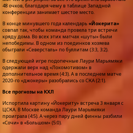
48 очков, благодаря чему в таблице Западной
конференции занимает шестое место.
В конце минувшего года календарь
«Йокерита»
совпал так, чтобы команда провела три встречи
кряду дома. Во всех этих матчах «шуты» были
непобедимы. В одном из поединков хозяева
обыграли «Северсталь» по буллитам (3:3, 3:2).
В следующей игре подопечные Лаури Марьямяки
одержали верх над «Локомотивом» в
дополнительное время (4:3). А в последнем матче
2020-го «джокеры» разобрались со СКА (2:1).
Все прогнозы на КХЛ
Испортила картину «Йокериту» встреча 3 января с
ЦСКА. В Москве команда Лаури Марьямяки
проиграла (4:5). А через пару дней финны разбили
«Сочи» в «Большом» (5:0).