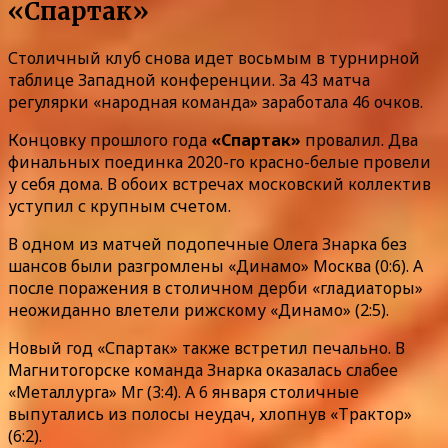
«Спартак»
Столичный клуб снова идет восьмым в турнирной
таблице Западной конференции. За 43 матча
регулярки «народная команда» заработала 46 очков.
Концовку прошлого года
«Спартак»
провалил. Два
финальных поединка 2020-го красно-белые провели
у себя дома. В обоих встречах московский коллектив
уступил с крупным счетом.
В одном из матчей подопечные Олега Знарка без
шансов были разгромлены «Динамо» Москва (0:6). А
после поражения в столичном дерби «гладиаторы»
неожиданно влетели рижскому «Динамо» (2:5).
Новый год «Спартак» также встретил печально. В
Магнитогорске команда Знарка оказалась слабее
«Металлурга» Мг (3:4). А 6 января столичные
выпутались из полосы неудач, хлопнув «Трактор»
(6:2).