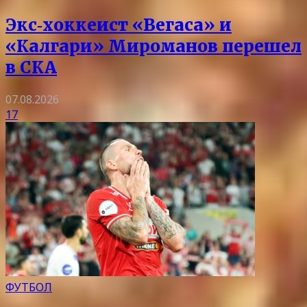
Экс‑хоккеист «Вегаса» и
«Калгари» Мироманов перешел
в СКА
07.08.2026
17
ФУТБОЛ