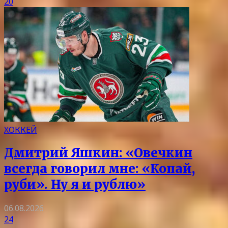
20
ХОККЕЙ
Дмитрий Яшкин: «Овечкин
всегда говорил мне: «Копай,
руби». Ну я и рублю»
06.08.2026
24