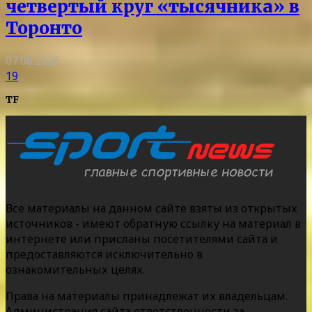
четвертый круг «тысячника» в
Торонто
07.08.2026
19
TF
Все материалы на данном сайте взяты из открытых
источников - имеют обратную ссылку на материал в
интернете или присланы посетителями сайта и
предоставляются исключительно в
ознакомительных целях.
Права на материалы принадлежат их владельцам.
Администрация сайта ответственности за