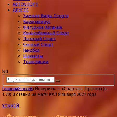
АВТОСПОРТ
ДРУГОЕ
Зимние Виды Спорта
Коронавирус
Фигурное Катание
Конькобежный Спорт
Лыжный Спорт
Санный Спорт
Гандбол
Шахматы
Трансляции
NR
Главная
Хоккей
«Йокерит» — «Спартак». Прогноз (к.
1.70) и ставки на матч КХЛ 8 января 2021 года
ХОККЕЙ