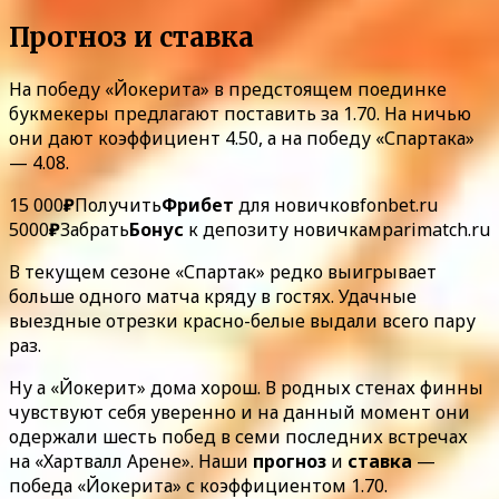
Прогноз и ставка
На победу «Йокерита» в предстоящем поединке
букмекеры предлагают поставить за 1.70. На ничью
они дают коэффициент 4.50, а на победу «Спартака»
— 4.08.
15 000
₽
Получить
Фрибет
для новичков
fonbet.ru
5000
₽
Забрать
Бонус
к депозиту новичкам
parimatch.ru
В текущем сезоне «Спартак» редко выигрывает
больше одного матча кряду в гостях. Удачные
выездные отрезки красно-белые выдали всего пару
раз.
Ну а «Йокерит» дома хорош. В родных стенах финны
чувствуют себя уверенно и на данный момент они
одержали шесть побед в семи последних встречах
на «Хартвалл Арене». Наши
прогноз
и
ставка
—
победа «Йокерита» с коэффициентом 1.70.