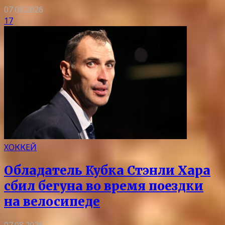
07.08.2026
17
ХОККЕЙ
Обладатель Кубка Стэнли Хара
сбил бегуна во время поездки
на велосипеде
07.08.2026