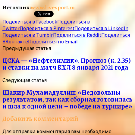
Источник:
www.livesport.ru
Поделиться в Facebook
Поделиться в
Twitter
Поделиться в Pinterest
Поделиться в LinkedIn
Поделиться в Tumblr
Поделиться в Reddit
Поделиться
ВКонтакте
Поделиться по Email
Предыдущая статья
ЦСКА — «Нефтехимик». Прогноз (к. 2.35)
и ставки на матч КХЛ 8 января 2021 года
Следующая статья
Шакир Мухамадуллин: «Недовольны
результатом, так как сборная готовилась
и шла к одной цели – победе на турнире»
Добавить комментарий
Для отправки комментария вам необходимо