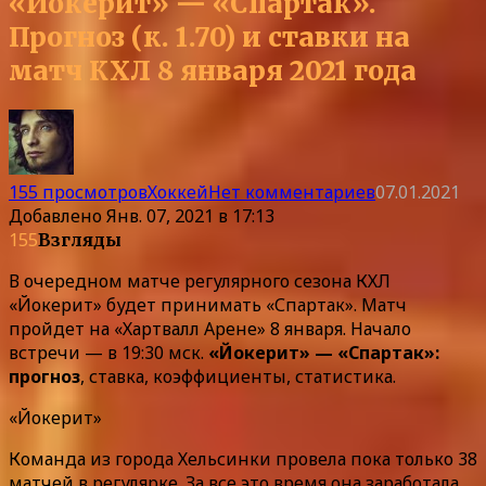
«Йокерит» — «Спартак».
Прогноз (к. 1.70) и ставки на
матч КХЛ 8 января 2021 года
155 просмотров
Хоккей
Нет комментариев
07.01.2021
Добавлено
Янв. 07, 2021 в 17:13
155
Взгляды
В очередном матче регулярного сезона КХЛ
«Йокерит» будет принимать «Спартак». Матч
пройдет на «Хартвалл Арене» 8 января. Начало
встречи — в 19:30 мск.
«Йокерит» — «Спартак»:
прогноз
, ставка, коэффициенты, статистика.
«Йокерит»
Команда из города Хельсинки провела пока только 38
матчей в регулярке. За все это время она заработала