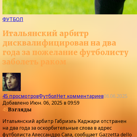
ФУТБОЛ
Итальянский арбитр
дисквалифицирован на два
года за пожелание футболисту
заболеть раком
45 просмотров
Футбол
Нет комментариев
06.06.2025
Добавлено
Июн. 06, 2025 в 09:59
45
Взгляды
Итальянский арбитр Габриэль Каджари отстранен
на два года за оскорбительные слова в адрес
футболиста Алессандро Сала, сообщает Gazzetta dello