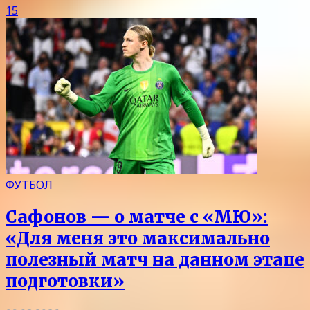
15
ФУТБОЛ
Сафонов — о матче с «МЮ»:
«Для меня это максимально
полезный матч на данном этапе
подготовки»