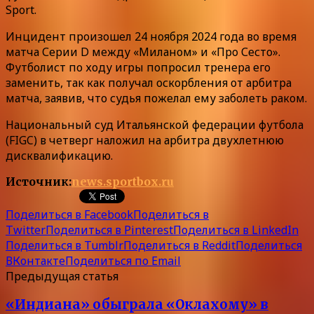
Sport.
Инцидент произошел 24 ноября 2024 года во время
матча Серии D между «Миланом» и «Про Сесто».
Футболист по ходу игры попросил тренера его
заменить, так как получал оскорбления от арбитра
матча, заявив, что судья пожелал ему заболеть раком.
Национальный суд Итальянской федерации футбола
(FIGC) в четверг наложил на арбитра двухлетнюю
дисквалификацию.
Источник:
news.sportbox.ru
Поделиться в Facebook
Поделиться в
Twitter
Поделиться в Pinterest
Поделиться в LinkedIn
Поделиться в Tumblr
Поделиться в Reddit
Поделиться
ВКонтакте
Поделиться по Email
Предыдущая статья
«Индиана» обыграла «Оклахому» в