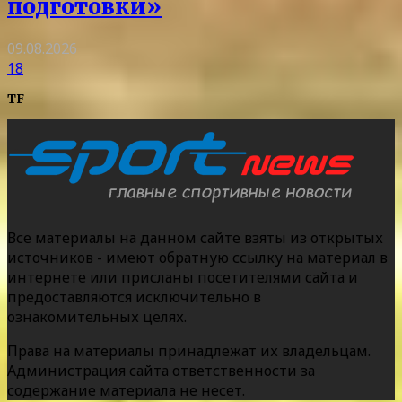
подготовки»
09.08.2026
18
TF
Все материалы на данном сайте взяты из открытых
источников - имеют обратную ссылку на материал в
интернете или присланы посетителями сайта и
предоставляются исключительно в
ознакомительных целях.
Права на материалы принадлежат их владельцам.
Администрация сайта ответственности за
содержание материала не несет.