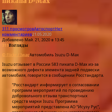
пикапа D-Max
311 просмотров
Автоспорт
Нет
комментариев
21.05.2020
Добавлено
Май. 21, 2020 в 13:45
311
Взгляды
© Flickr / Iwao
Автомобиль Isuzu D-Max
Isuzu отзывает в России 583 пикапа D-Max из-за
возможного дефекта элемента задней подвески
автомобиля, говорится в сообщении Росстандарта.
“Росстандарт информирует о согласовании
программ мероприятий по проведению
добровольного отзыва транспортных
средств марки Isuzu. Программа
мероприятий представлена АО “Исузу Рус”,