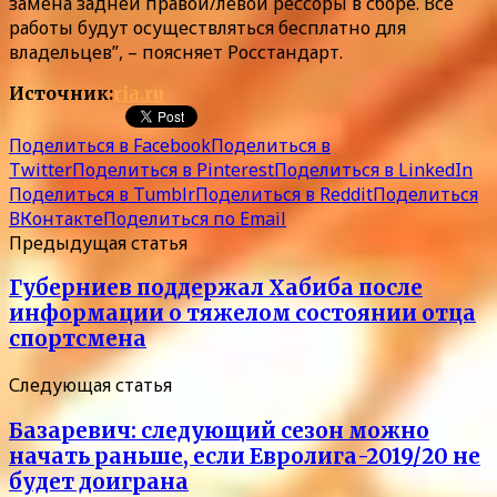
замена задней правой/левой рессоры в сборе. Все
работы будут осуществляться бесплатно для
владельцев”, – поясняет Росстандарт.
Источник:
ria.ru
Поделиться в Facebook
Поделиться в
Twitter
Поделиться в Pinterest
Поделиться в LinkedIn
Поделиться в Tumblr
Поделиться в Reddit
Поделиться
ВКонтакте
Поделиться по Email
Предыдущая статья
Губерниев поддержал Хабиба после
информации о тяжелом состоянии отца
спортсмена
Следующая статья
Базаревич: следующий сезон можно
начать раньше, если Евролига-2019/20 не
будет доиграна