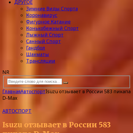
ДРУГОЕ
Зимние Виды Спорта
Коронавирус
Фигурное Катание
Конькобежный Спорт
Лыжный Спорт
Санный Спорт
Гандбол
Шахматы
Трансляции
NR
Главная
Автоспорт
Isuzu отзывает в России 583 пикапа
D-Max
АВТОСПОРТ
Isuzu отзывает в России 583