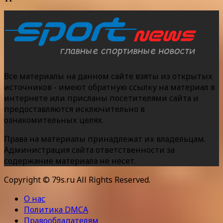
Все материалы на данном сайте взяты из открытых
источников - имеют обратную ссылку на материал в
интернете или присланы посетителями сайта и
предоставляются исключительно в
ознакомительных целях.
Права на материалы принадлежат их владельцам.
Администрация сайта ответственности за
содержание материала не несет.
Copyright © 79s.ru All Rights Reserved.
О нас
Политика DMCA
Правообладателям