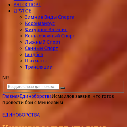
АВТОСПОРТ
ДРУГОЕ
Зимние Виды Спорта
Коронавирус
Фигурное Катание
Конькобежный Спорт
Лыжный Спорт
Санный Спорт
Гандбол
Шахматы
Трансляции
NR
Главная
Единоборства
Исмаилов заявил, что готов
провести бой с Минеевым
ЕДИНОБОРСТВА