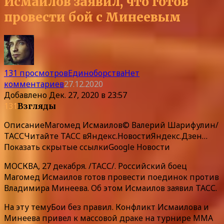
Исмаилов заявил, что готов
провести бой с Минеевым
131 просмотров
Единоборства
Нет
комментариев
27.12.2020
Добавлено
Дек. 27, 2020 в 23:57
131
Взгляды
Описание
Магомед Исмаилов© Валерий Шарифулин/
ТАССЧитайте ТАСС в
Яндекс.Новости
Яндекс.Дзен
…
Показать скрытые ссылки
Google Новости
МОСКВА, 27 декабря. /ТАСС/. Российский боец
Магомед Исмаилов готов провести поединок против
Владимира Минеева. Об этом Исмаилов заявил ТАСС.
На эту тему
Бои без правил.
Конфликт Исмаилова и
Минеева привел к массовой драке на турнире MMA