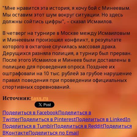
"Мне нравится эта история, я хочу бой с Минеевым.
Мы оставим этот шум вокруг ситуации. Но здесь
должны сойтись цифры", – сказал Исмаилов.
В четверг на турнире в Москве между Исмаиловым
и Минеевым произошел конфликт, в результате
которого в октагоне случилась массовая драка.
Дерущихся разняла полиция, а турнир был прерван.
После этого Исмаилов и Минеев были доставлены в
полицию для проведения опроса. Позднее их
оштрафовали на 10 тыс. рублей за грубое нарушение
правил поведения при проведении официальных
спортивных соревнований.
Источник:
tass.ru
Поделиться в Facebook
Поделиться в
Twitter
Поделиться в Pinterest
Поделиться в LinkedIn
Поделиться в Tumblr
Поделиться в Reddit
Поделиться
ВКонтакте
Поделиться по Email