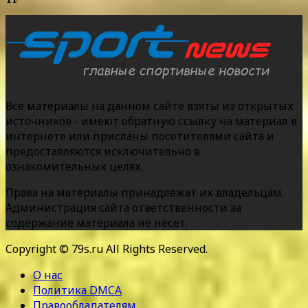
Все материалы на данном сайте взяты из открытых
источников - имеют обратную ссылку на материал в
интернете или присланы посетителями сайта и
предоставляются исключительно в
ознакомительных целях.
Права на материалы принадлежат их владельцам.
Администрация сайта ответственности за
содержание материала не несет.
Copyright © 79s.ru All Rights Reserved.
О нас
Политика DMCA
Правообладателям