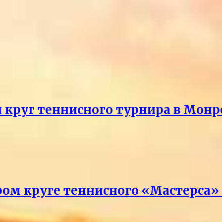
й круг теннисного турнира в Монр
ром круге теннисного «Мастерса»