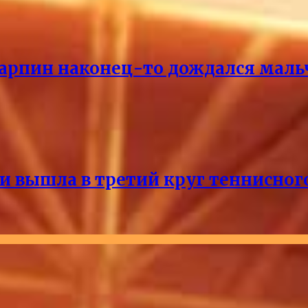
Карпин наконец-то дождался маль
и вышла в третий круг теннисног