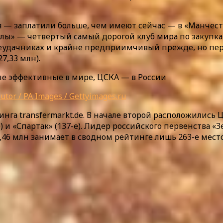
— заплатили больше, чем имеют сейчас — в «Манчесте
олы» — четвертый самый дорогой клуб мира по закупкам
. В неудачниках и крайне предприимчивый прежде, но 
7,33 млн).
butor / PA Images / Gettyimages.ru
га transfermarkt.de. В начале второй расположились ЦС
е) и «Спартак» (137-е). Лидер российского первенства 
14,46 млн занимает в сводном рейтинге лишь 263-е место