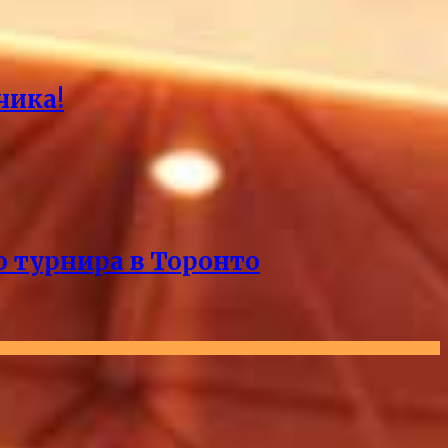
чика!
о турнира в Торонто