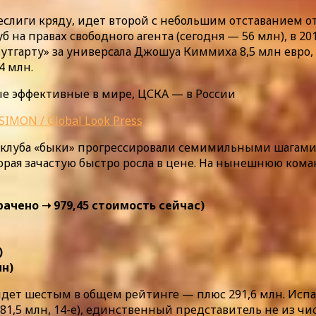
еслиги кряду, идет второй с небольшим отставанием о
уб на правах свободного агента (сегодня — 56 млн), в
Штутгарту» за универсала Джошуа Киммиха 8,5 млн евро
4 млн.
SIMON / Global Look Press
я клуба «быки» прогрессировали семимильными шагами
рая зачастую быстро росла в цене. На нынешнюю коман
трачено ➝ 979,45 стоимость сейчас)
)
лн)
ет шестым в общем рейтинге — плюс 291,6 млн. Испанс
181,5 млн, 14-е), единственный представитель не из чи