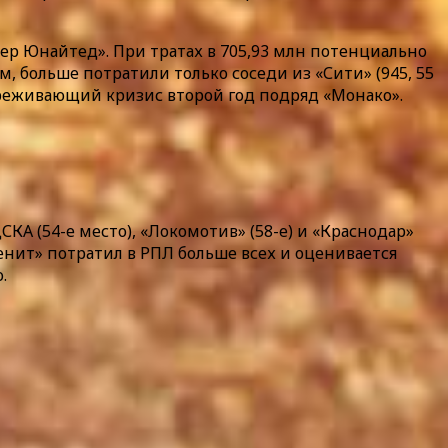
р Юнайтед». При тратах в 705,93 млн потенциально
, больше потратили только соседи из «Сити» (945, 55
переживающий кризис второй год подряд «Монако».
КА (54-е место), «Локомотив» (58-е) и «Краснодар»
«Зенит» потратил в РПЛ больше всех и оценивается
.