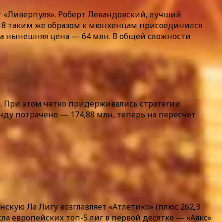
т «Ливерпуля». Роберт Левандовский, лучший
 2018 таким же образом к мюнхенцам присоединился
, а нынешняя цена — 64 млн. В общей сложности
. При этом четко придерживались стратегии
ду потрачено — 174,88 млн, теперь на пересчет
кую Ла Лигу возглавляет «Атлетико» (плюс 262,3
сла европейских топ-5 лиг в первой десятке — «Аякс»