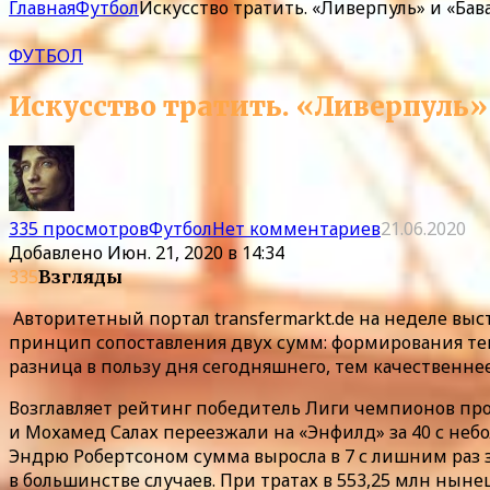
Главная
Футбол
Искусство тратить. «Ливерпуль» и «Ба
ФУТБОЛ
Искусство тратить. «Ливерпуль
335 просмотров
Футбол
Нет комментариев
21.06.2020
Добавлено
Июн. 21, 2020 в 14:34
335
Взгляды
Авторитетный портал transfermarkt.de на неделе вы
принцип сопоставления двух сумм: формирования тек
разница в пользу дня сегодняшнего, тем качественн
Возглавляет рейтинг победитель Лиги чемпионов пр
и Мохамед Салах переезжали на «Энфилд» за 40 с неб
Эндрю Робертсоном сумма выросла в 7 с лишним раз з
в большинстве случаев. При тратах в 553,25 млн ныне