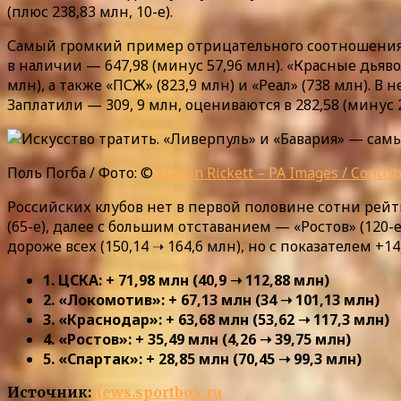
(плюс 238,83 млн, 10-е).
Самый громкий пример отрицательного соотношения 
в наличии — 647,98 (минус 57,96 млн). «Красные дьяв
млн), а также «ПСЖ» (823,9 млн) и «Реал» (738 млн)
Заплатили — 309, 9 млн, оцениваются в 282,58 (минус 2
Поль Погба / Фото: ©
Martin Rickett – PA Images / Contri
Российских клубов нет в первой половине сотни рейтин
(65-е), далее с большим отставанием — «Ростов» (120-
дороже всех (150,14 ➝ 164,6 млн), но с показателем +
1. ЦСКА: + 71,98 млн (40,9 ➝ 112,88 млн)
2. «Локомотив»: + 67,13 млн (34 ➝ 101,13 млн)
3. «Краснодар»: + 63,68 млн (53,62 ➝ 117,3 млн)
4. «Ростов»: + 35,49 млн (4,26 ➝ 39,75 млн)
5. «Спартак»: + 28,85 млн (70,45 ➝ 99,3 млн)
Источник:
news.sportbox.ru