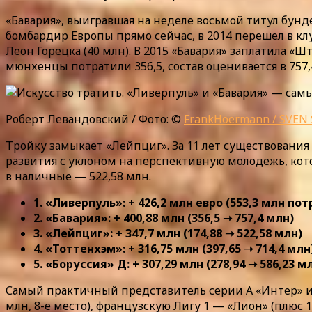
«Бавария», выигравшая на неделе восьмой титул бунд
бомбардир Европы прямо сейчас, в 2014 перешел в кл
Леон Горецка (40 млн). В 2015 «Бавария» заплатила «
мюнхенцы потратили 356,5, состав оценивается в 757,
Роберт Левандовский / Фото: ©
FrankHoermann / SVEN 
Тройку замыкает «Лейпциг». За 11 лет существовани
развития с уклоном на перспективную молодежь, кото
в наличные — 522,58 млн.
1. «Ливерпуль»: + 426,2 млн евро (553,3 млн по
2. «Бавария»: + 400,88 млн (356,5 ➝ 757,4 млн)
3. «Лейпциг»: + 347,7 млн (174,88 ➝ 522,58 млн)
4. «Тоттенхэм»: + 316,75 млн (397,65 ➝ 714,4 млн
5. «Боруссия» Д: + 307,29 млн (278,94 ➝ 586,23 м
Самый практичный представитель серии A «Интер» ид
млн, 8-е место), французскую Лигу 1 — «Лион» (плюс 