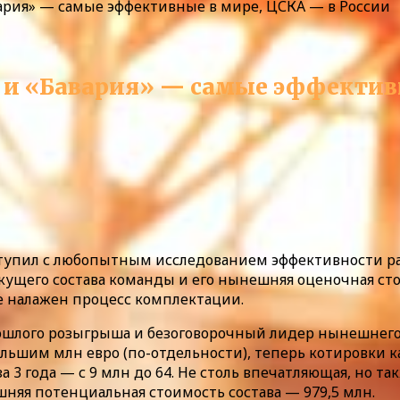
вария» — самые эффективные в мире, ЦСКА — в России
» и «Бавария» — самые эффектив
ступил с любопытным исследованием эффективности ра
ущего состава команды и его нынешняя оценочная сто
ее налажен процесс комплектации.
ошлого розыгрыша и безоговорочный лидер нынешнего
ольшим млн евро (по-отдельности), теперь котировки 
а 3 года — с 9 млн до 64. Не столь впечатляющая, но 
шняя потенциальная стоимость состава — 979,5 млн.