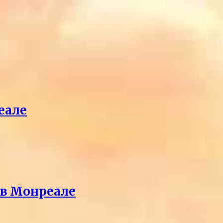
еале
 в Монреале