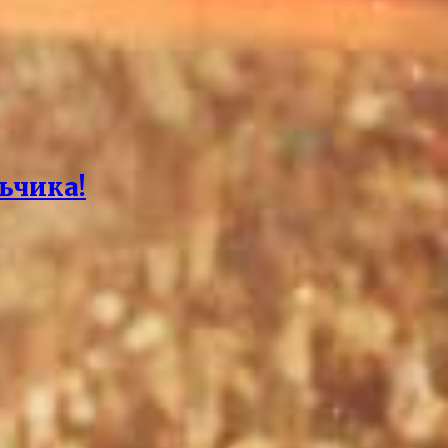
ьчика!