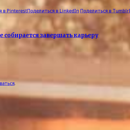
 в Pinterest
Поделиться в LinkedIn
Поделиться в Tumblr
не собирается завершать карьеру
ваться
.