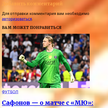
Добавить комментарий
Для отправки комментария вам необходимо
авторизоваться
.
ВАМ МОЖЕТ ПОНРАВИТЬСЯ
ФУТБОЛ
Сафонов — о матче с «МЮ»: