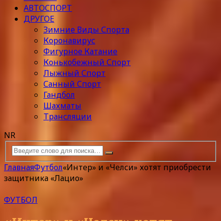
АВТОСПОРТ
ДРУГОЕ
Зимние Виды Спорта
Коронавирус
Фигурное Катание
Конькобежный Спорт
Лыжный Спорт
Санный Спорт
Гандбол
Шахматы
Трансляции
NR
Главная
Футбол
«Интер» и «Челси» хотят приобрести
защитника «Лацио»
ФУТБОЛ