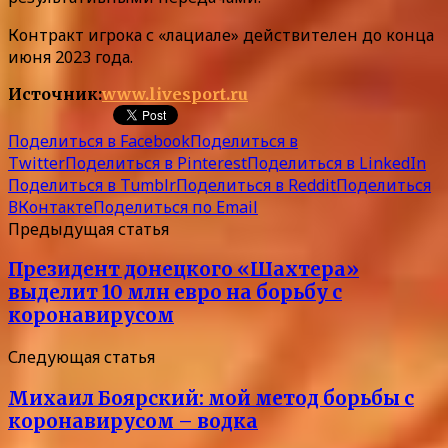
Контракт игрока с «лациале» действителен до конца
июня 2023 года.
Источник:
www.livesport.ru
Поделиться в Facebook
Поделиться в
Twitter
Поделиться в Pinterest
Поделиться в LinkedIn
Поделиться в Tumblr
Поделиться в Reddit
Поделиться
ВКонтакте
Поделиться по Email
Предыдущая статья
Президент донецкого «Шахтера»
выделит 10 млн евро на борьбу с
коронавирусом
Следующая статья
Михаил Боярский: мой метод борьбы с
коронавирусом – водка