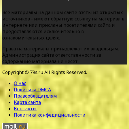
Все материалы на данном сайте взяты из открытых
источников - имеют обратную ссылку на материал в
интернете или присланы посетителями сайта и
предоставляются исключительно в
ознакомительных целях.
Права на материалы принадлежат их владельцам.
Администрация сайта ответственности за
содержание материала не несет.
Copyright © 79s.ru All Rights Reserved.
О нас
Политика DMCA
Правообладателям
Карта сайта
Контакты
Политика конфедициальности