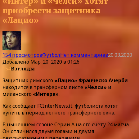
«Интер» и «Челси» хотят
приобрести защитника
«Лацио»
154 просмотров
Футбол
Нет комментариев
20.03.2020
Добавлено
Мар. 20, 2020 в 01:26
154
Взгляды
Защитник римского
«Лацио» Франческо Ачерби
находится в трансферном листе
«Челси»
и
миланского
«Интера»
.
Как сообщает FCInterNews.it, футболиста хотят
купить в период летнего трансферного окна.
В нынешнем сезоне Серии А на его счету 24 матча.
Он отличился двумя голами и двумя
результативными передачами.