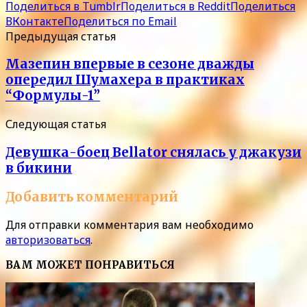
Поделиться в Tumblr
Поделиться в Reddit
Поделиться
ВКонтакте
Поделиться по Email
Предыдущая статья
Мазепин впервые в сезоне дважды
опередил Шумахера в практиках
“Формулы-1”
Следующая статья
Девушка-боец Bellator снялась у джакузи
в бикини
Добавить комментарий
Для отправки комментария вам необходимо
авторизоваться
.
ВАМ МОЖЕТ ПОНРАВИТЬСЯ