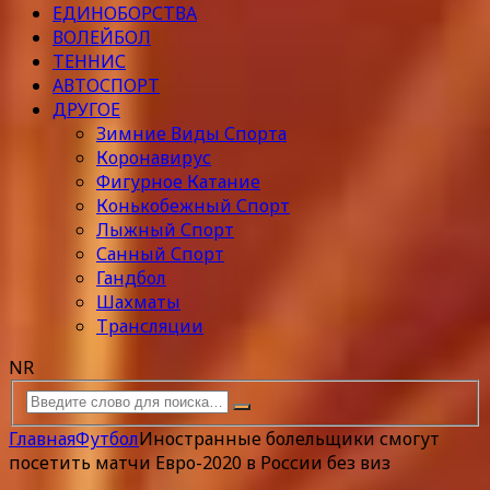
ЕДИНОБОРСТВА
ВОЛЕЙБОЛ
ТЕННИС
АВТОСПОРТ
ДРУГОЕ
Зимние Виды Спорта
Коронавирус
Фигурное Катание
Конькобежный Спорт
Лыжный Спорт
Санный Спорт
Гандбол
Шахматы
Трансляции
NR
Главная
Футбол
Иностранные болельщики смогут
посетить матчи Евро-2020 в России без виз