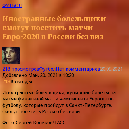
ФУТБОЛ
Иностранные болельщики
смогут посетить матчи
Евро-2020 в России без виз
218 просмотров
Футбол
Нет комментариев
20.05.2021
Добавлено
Май. 20, 2021 в 18:28
218
Взгляды
Иностранные болельщики, купившие билеты на
матчи финальной части чемпионата Европы по
футболу, которые пройдут в Санкт-Петербурге,
смогут посетить Россию без визы.
Фото: Сергей Коньков/ТАСС