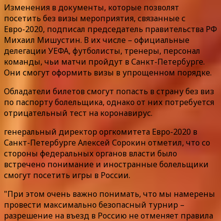
Изменения в документы, которые позволят
посетить без визы мероприятия, связанные с
Евро-2020, подписал председатель правительства РФ
Михаил Мишустин. В их числе – официальные
делегации УЕФА, футболисты, тренеры, персонал
команды, чьи матчи пройдут в Санкт-Петербурге.
Они смогут оформить визы в упрощенном порядке.
Обладатели билетов смогут попасть в страну без виз
по паспорту болельщика, однако от них потребуется
отрицательный тест на коронавирус.
генеральный директор оргкомитета Евро-2020 в
Санкт-Петербурге Алексей Сорокин отметил, что со
стороны федеральных органов власти было
встречено понимание и иностранные болельщики
смогут посетить игры в России.
"При этом очень важно понимать, что мы намерены
провести максимально безопасный турнир –
разрешение на въезд в Россию не отменяет правила