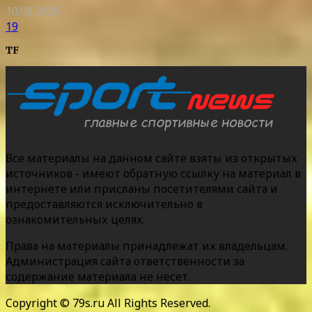
10.08.2026
19
TF
Все материалы на данном сайте взяты из открытых
источников - имеют обратную ссылку на материал в
интернете или присланы посетителями сайта и
предоставляются исключительно в
ознакомительных целях.
Права на материалы принадлежат их владельцам.
Администрация сайта ответственности за
содержание материала не несет.
Copyright © 79s.ru All Rights Reserved.