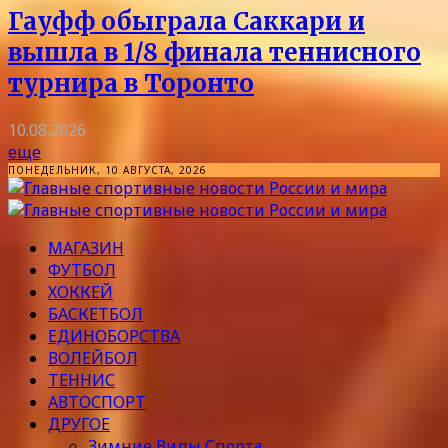
Гауфф обыграла Саккари и
вышла в 1/8 финала теннисного
турнира в Торонто
10.08.2026
еще
ПОНЕДЕЛЬНИК, 10 АВГУСТА, 2026
МАГАЗИН
ФУТБОЛ
ХОККЕЙ
БАСКЕТБОЛ
ЕДИНОБОРСТВА
ВОЛЕЙБОЛ
ТЕННИС
АВТОСПОРТ
ДРУГОЕ
Зимние Виды Спорта