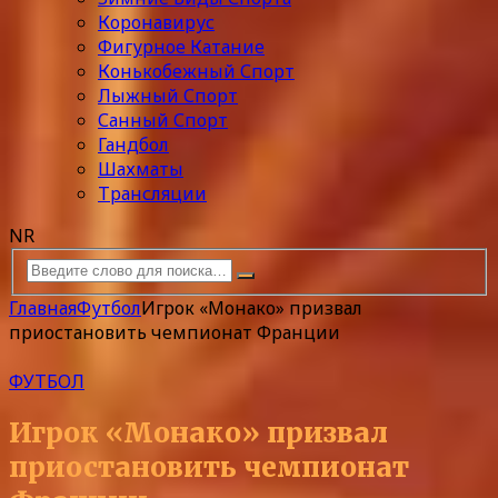
Коронавирус
Фигурное Катание
Конькобежный Спорт
Лыжный Спорт
Санный Спорт
Гандбол
Шахматы
Трансляции
NR
Главная
Футбол
Игрок «Монако» призвал
приостановить чемпионат Франции
ФУТБОЛ
Игрок «Монако» призвал
приостановить чемпионат