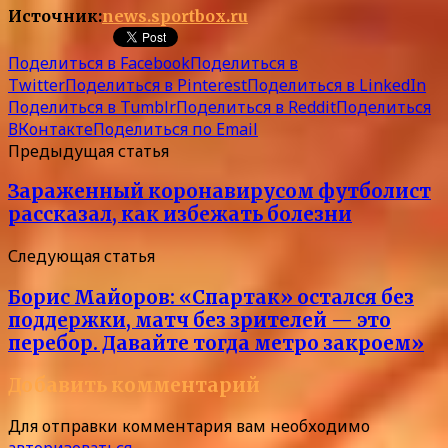
Источник:
news.sportbox.ru
Поделиться в Facebook
Поделиться в
Twitter
Поделиться в Pinterest
Поделиться в LinkedIn
Поделиться в Tumblr
Поделиться в Reddit
Поделиться
ВКонтакте
Поделиться по Email
Предыдущая статья
Зараженный коронавирусом футболист
рассказал, как избежать болезни
Следующая статья
Борис Майоров: «Спартак» остался без
поддержки, матч без зрителей — это
перебор. Давайте тогда метро закроем»
Добавить комментарий
Для отправки комментария вам необходимо