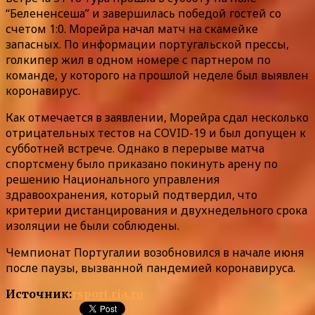
“Белененсеша” и завершилась победой гостей со
счетом 1:0. Морейра начал матч на скамейке
запасных. По информации португальской прессы,
голкипер жил в одном номере с партнером по
команде, у которого на прошлой неделе был выявлен
коронавирус.
Как отмечается в заявлении, Морейра сдал несколько
отрицательных тестов на COVID-19 и был допущен к
субботней встрече. Однако в перерыве матча
спортсмену было приказано покинуть арену по
решению Национального управления
здравоохранения, который подтвердил, что
критерии дистанцирования и двухнедельного срока
изоляции не были соблюдены.
Чемпионат Португалии возобновился в начале июня
после паузы, вызванной пандемией коронавируса.
Источник:
rsport.ria.ru