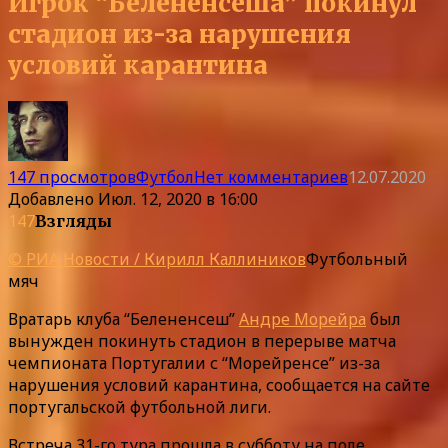
Игрок “Белененсеша” покинул
стадион из-за нарушения
условий карантина
147 просмотров
Футбол
Нет комментариев
12.07.2020
Добавлено
Июл. 12, 2020 в 16:00
147
Взгляды
© РИА Новости / Кирилл Каллиников
Футбольный
мяч
Вратарь клуба “Белененсеш”
Андре Морейра
был
вынужден покинуть стадион в перерыве матча
чемпионата Португалии с “Морейренсе” из-за
нарушения условий карантина, сообщается на сайте
португальской футбольной лиги.
Встреча 31-го тура прошла в субботу на поле