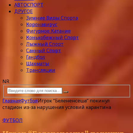
АВТОСПОРТ
ДРУГОЕ
Зимние Виды Спорта
Коронавирус
Фигурное Катание
Конькобежный Спорт
Лыжный Спорт
Санный Спорт
Гандбол
Шахматы
Трансляции
NR
Главная
Футбол
Игрок “Белененсеша” покинул
стадион из-за нарушения условий карантина
ФУТБОЛ