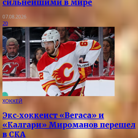
сильнейшими в мире
07.08.2026
20
ХОККЕЙ
Экс‑хоккеист «Вегаса» и
«Калгари» Мироманов перешел
в СКА