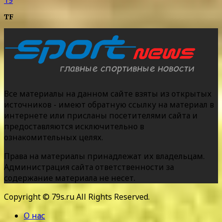
TF
Все материалы на данном сайте взяты из открытых
источников - имеют обратную ссылку на материал в
интернете или присланы посетителями сайта и
предоставляются исключительно в
ознакомительных целях.
Права на материалы принадлежат их владельцам.
Администрация сайта ответственности за
содержание материала не несет.
Copyright © 79s.ru All Rights Reserved.
О нас