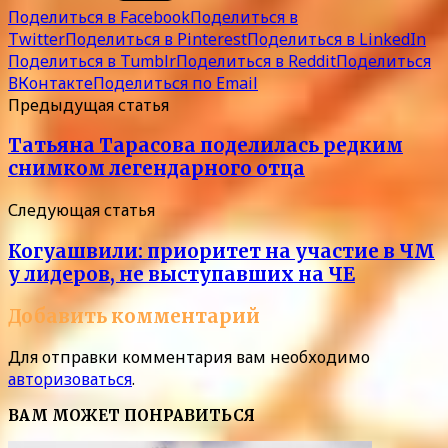
Поделиться в Facebook
Поделиться в
Twitter
Поделиться в Pinterest
Поделиться в LinkedIn
Поделиться в Tumblr
Поделиться в Reddit
Поделиться
ВКонтакте
Поделиться по Email
Предыдущая статья
Татьяна Тарасова поделилась редким
снимком легендарного отца
Следующая статья
Когуашвили: приоритет на участие в ЧМ
у лидеров, не выступавших на ЧЕ
Добавить комментарий
Для отправки комментария вам необходимо
авторизоваться
.
ВАМ МОЖЕТ ПОНРАВИТЬСЯ