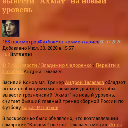
вывести “Ахмат” на новый
уровень
168 просмотров
Футбол
Нет комментариев
30.07.2020
Добавлено
Июл. 30, 2020 в 15:57
168
Взгляды
© РИА Новости / Владимир Федоренко
/
Перейти в
фотобанк
Андрей Талалаев
Василий Конов-мл. Тренер
Андрей Талалаев
обладает
всеми необходимыми навыками для того, чтобы
вывести грозненский “Ахмат” на новый уровень,
считает бывший главный тренер сборной России по
футболу
Борис Игнатьев
.
В воскресенье было объявлено, что возглавлявший
самарские “Крылья Советов” Талалаев сменил
Игоря