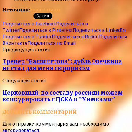
Источник:
rsport.ria.ru
Поделиться в Facebook
Поделиться в
Twitter
Поделиться в Pinterest
Поделиться в LinkedIn
Поделиться в Tumblr
Поделиться в Reddit
Поделиться
ВКонтакте
Поделиться по Email
Предыдущая статья
Тренер “Вашингтона”: дубль Овечкина
не стал для меня сюрпризом
Следующая статья
Церковный: по составу россиян можем
конкурировать с ЦСКА и “Химками”
Добавить комментарий
Для отправки комментария вам необходимо
авторизоваться
.