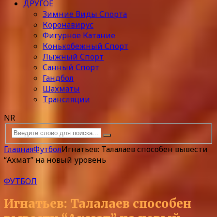
ДРУГОЕ
Зимние Виды Спорта
Коронавирус
Фигурное Катание
Конькобежный Спорт
Лыжный Спорт
Санный Спорт
Гандбол
Шахматы
Трансляции
NR
Главная
Футбол
Игнатьев: Талалаев способен вывести
“Ахмат” на новый уровень
ФУТБОЛ
Игнатьев: Талалаев способен