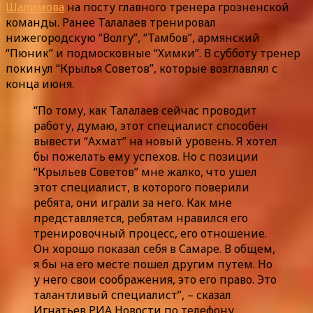
Шалимова
на посту главного тренера грозненской
команды. Ранее Талалаев тренировал
нижегородскую “Волгу”, “Тамбов”, армянский
“Пюник” и подмосковные “Химки”. В субботу тренер
покинул “Крылья Советов”, которые возглавлял с
конца июня.
“По тому, как Талалаев сейчас проводит
работу, думаю, этот специалист способен
вывести “Ахмат” на новый уровень. Я хотел
бы пожелать ему успехов. Но с позиции
“Крыльев Советов” мне жалко, что ушел
этот специалист, в которого поверили
ребята, они играли за него. Как мне
представляется, ребятам нравился его
тренировочный процесс, его отношение.
Он хорошо показал себя в Самаре. В общем,
я бы на его месте пошел другим путем. Но
у него свои соображения, это его право. Это
талантливый специалист”, – сказал
Игнатьев РИА Новости по телефону.