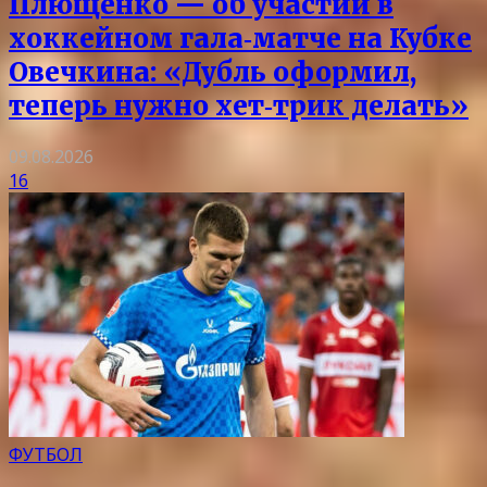
Плющенко — об участии в
хоккейном гала‑матче на Кубке
Овечкина: «Дубль оформил,
теперь нужно хет‑трик делать»
09.08.2026
16
ФУТБОЛ