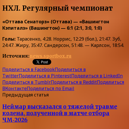
НХЛ. Регулярный чемпионат
«Оттава Сенаторз» (Оттава) — «Вашингтон
Кэпиталз» (Вашингтон) — 6:1 (2:1, 3:0, 1:0)
Голы:
Тарасенко, 4:28. Норрис, 12:29 (бол.), 21:47. Зуб,
24:47. Жиру, 35:47. Сандерсон, 51:48. — Карлсон, 18:54.
Источник:
news.sportbox.ru
Поделиться в Facebook
Поделиться в
Twitter
Поделиться в Pinterest
Поделиться в LinkedIn
Поделиться в Tumblr
Поделиться в Reddit
Поделиться
ВКонтакте
Поделиться по Email
Предыдущая статья
Неймар высказался о тяжелой травме
колена, полученной в матче отбора
ЧМ‑2026