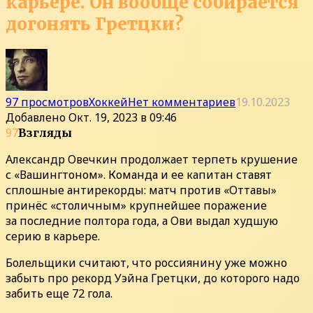
карьере. Он вообще собирается
догонять Гретцки?
97 просмотров
Хоккей
Нет комментариев
19.10.2023
Добавлено
Окт. 19, 2023 в 09:46
97
Взгляды
Александр Овечкин продолжает терпеть крушение
с «Вашингтоном». Команда и ее капитан ставят
сплошные антирекорды: матч против «Оттавы»
принёс «столичным» крупнейшее поражение
за последние полтора года, а Ови выдал худшую
серию в карьере.
Болельщики считают, что россиянину уже можно
забыть про рекорд Уэйна Гретцки, до которого надо
забить еще 72 гола.