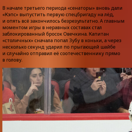
В начале третьего периода «сенаторы» вновь дали
«Кэпс» выпустить первую спецбригаду на лёд,
и опять всё закончилось безрезультатно. А главным
моментом игры в неравных составах стал
заблокированный бросок Овечкина. Капитан
«столичных» сначала попал Зубу в коньки, а через
несколько секунд ударил по прыгающей шайбе
и случайно отправил её соотечественнику прямо
в голову.