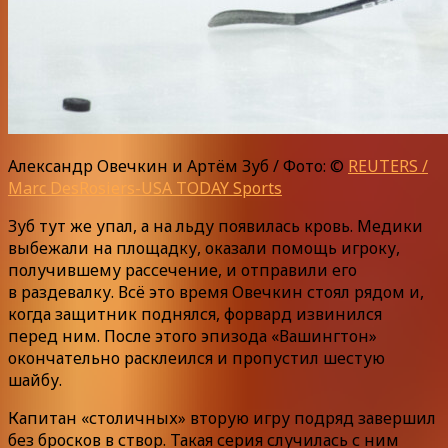
Александр Овечкин и Артём Зуб / Фото: ©
REUTERS /
Marc DesRosiers-USA TODAY Sports
Зуб тут же упал, а на льду появилась кровь. Медики
выбежали на площадку, оказали помощь игроку,
получившему рассечение, и отправили его
в раздевалку. Всё это время Овечкин стоял рядом и,
когда защитник поднялся, форвард извинился
перед ним. После этого эпизода «Вашингтон»
окончательно расклеился и пропустил шестую
шайбу.
Капитан «столичных» вторую игру подряд завершил
без бросков в створ. Такая серия случилась с ним