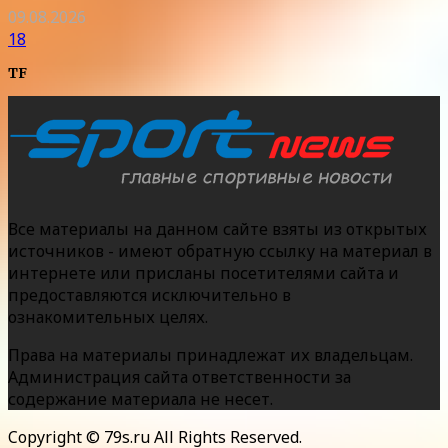
09.08.2026
18
TF
Все материалы на данном сайте взяты из открытых
источников - имеют обратную ссылку на материал в
интернете или присланы посетителями сайта и
предоставляются исключительно в
ознакомительных целях.
Права на материалы принадлежат их владельцам.
Администрация сайта ответственности за
содержание материала не несет.
Copyright © 79s.ru All Rights Reserved.