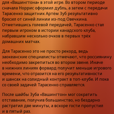
для «Вашингтона» в этой игре. Во втором периоде
сначала Норрис оформил дубль, а затем с передачи
Тарасенко защитник Артём Зуб результативно
бросил от синей линии из-под Овечкина.
Отметившись голевой передачей, Тарасенко стал
первым игроком в истории канадского клуба,
набравшим несколько очков в первых трёх
домашних матчах.
Для Тарасенко это не просто рекорд, ведь
заокеанские специалисты отмечают, что россиянину
необходимо закрепиться во втором звене. Иначе
в нижних линиях форвард получит меньше игрового
времени, что отразится на его результативности
и шансах на солидный контракт в топ-клубе. И пока
со своей задачей Тарасенко справляется.
После шайбы Зуба «Вашингтон» мог сократить
отставание, получив большинство, но бездарно
растратил две минуты, а вскоре гости пропустил
и в пятый раз.