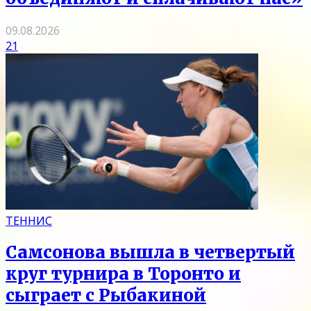
09.08.2026
21
ТЕННИС
Самсонова вышла в четвертый
круг турнира в Торонто и
сыграет с Рыбакиной