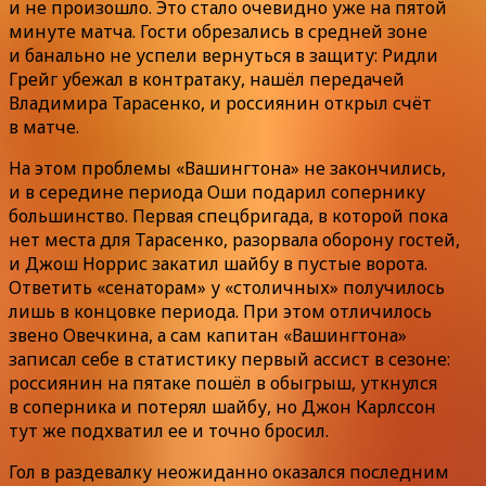
и не произошло. Это стало очевидно уже на пятой
минуте матча. Гости обрезались в средней зоне
и банально не успели вернуться в защиту: Ридли
Грейг убежал в контратаку, нашёл передачей
Владимира Тарасенко, и россиянин открыл счёт
в матче.
На этом проблемы «Вашингтона» не закончились,
и в середине периода Оши подарил сопернику
большинство. Первая спецбригада, в которой пока
нет места для Тарасенко, разорвала оборону гостей,
и Джош Норрис закатил шайбу в пустые ворота.
Ответить «сенаторам» у «столичных» получилось
лишь в концовке периода. При этом отличилось
звено Овечкина, а сам капитан «Вашингтона»
записал себе в статистику первый ассист в сезоне:
россиянин на пятаке пошёл в обыгрыш, уткнулся
в соперника и потерял шайбу, но Джон Карлссон
тут же подхватил ее и точно бросил.
Гол в раздевалку неожиданно оказался последним