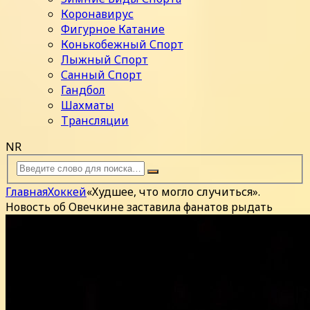
Коронавирус
Фигурное Катание
Конькобежный Спорт
Лыжный Спорт
Санный Спорт
Гандбол
Шахматы
Трансляции
NR
Главная
Хоккей
«Худшее, что могло случиться».
Новость об Овечкине заставила фанатов рыдать