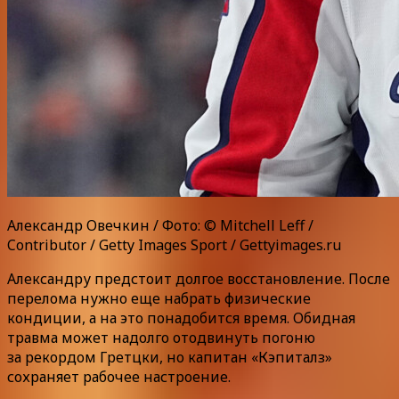
Александр Овечкин / Фото: © Mitchell Leff /
Contributor / Getty Images Sport / Gettyimages.ru
Александру предстоит долгое восстановление. После
перелома нужно еще набрать физические
кондиции, а на это понадобится время. Обидная
травма может надолго отодвинуть погоню
за рекордом Гретцки, но капитан «Кэпиталз»
сохраняет рабочее настроение.