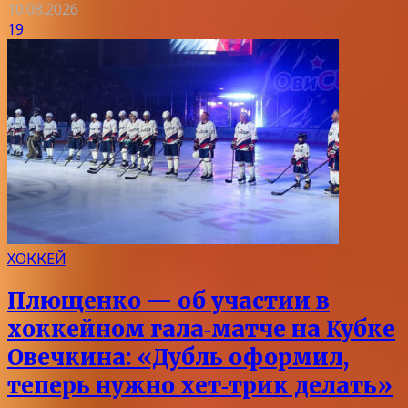
10.08.2026
19
ХОККЕЙ
Плющенко — об участии в
хоккейном гала‑матче на Кубке
Овечкина: «Дубль оформил,
теперь нужно хет‑трик делать»