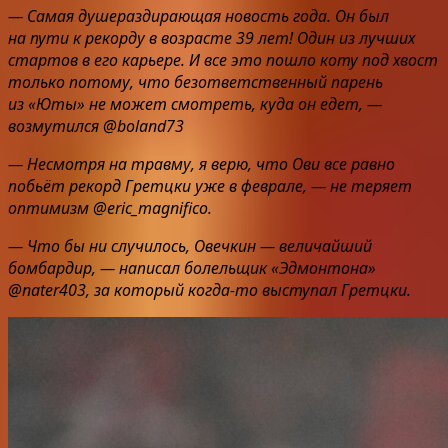
— Самая душераздирающая новость года. Он был
на пути к рекорду в возрасте 39 лет! Один из лучших
стартов в его карьере. И все это пошло коту под хвост
только потому, что безответственный парень
из «Юты» не может смотреть, куда он едет, —
возмутился @boland73
— Несмотря на травму, я верю, что Ови все равно
побьёт рекорд Гретцки уже в феврале, — не теряет
оптимизм @eric_magnifico.
— Что бы ни случилось, Овечкин — величайший
бомбардир, — написал болельщик «Эдмонтона»
@nater403, за который когда-то выступал Гретцки.