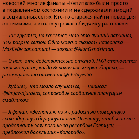
новостей многие фанаты «Кэпиталз» были просто
в подавленном состоянии и не сдерживали эмоций
в социальных сетях. Кто-то старался найти повод для
оптимизма, а кто-то угрожал обидчику расправой.
— Так грустно, но кажется, что это лучший вариант,
чем разрыв связок. Одно можно сказать наверняка —
МакБэйн заплатит! — заявил @AlanGendelman.
— О нет, это действительно отстой. НХЛ становится
только лучше, когда Великая восьмерка здорова, —
разочарованно отметил @CEHayes66.
— Худшее, что могло случиться, — написал
@JimJawnJurgens, сопроводив сообщение плачущим
смайликом.
— Я фанат «Эвеланш», но я с радостью пожертвую
свою здоровую берцовую кость Овечкину, чтобы он мог
продолжить эту погоню за рекордом Гретцки, —
предложил болельщик «Колорадо».