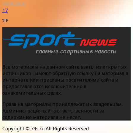
10.08.2026
17
TF
Все материалы на данном сайте взяты из открытых
источников - имеют обратную ссылку на материал в
интернете или присланы посетителями сайта и
предоставляются исключительно в
ознакомительных целях.
Права на материалы принадлежат их владельцам.
Администрация сайта ответственности за
содержание материала не несет.
Copyright © 79s.ru All Rights Reserved.