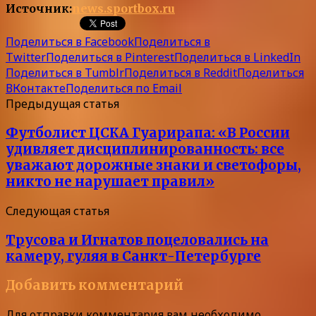
Источник:
news.sportbox.ru
Поделиться в Facebook
Поделиться в
Twitter
Поделиться в Pinterest
Поделиться в LinkedIn
Поделиться в Tumblr
Поделиться в Reddit
Поделиться
ВКонтакте
Поделиться по Email
Предыдущая статья
Футболист ЦСКА Гуарирапа: «В России
удивляет дисциплинированность: все
уважают дорожные знаки и светофоры,
никто не нарушает правил»
Следующая статья
Трусова и Игнатов поцеловались на
камеру, гуляя в Санкт-Петербурге
Добавить комментарий
Для отправки комментария вам необходимо