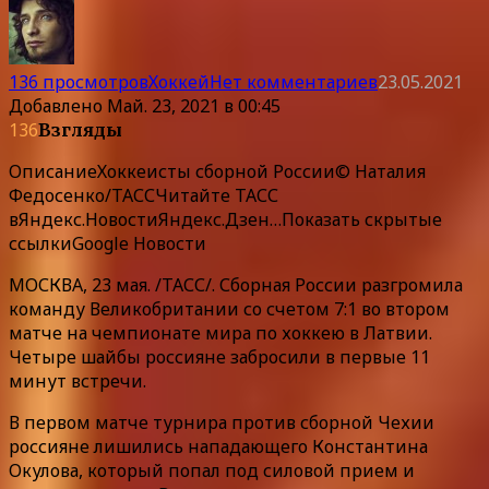
136 просмотров
Хоккей
Нет комментариев
23.05.2021
Добавлено
Май. 23, 2021 в 00:45
136
Взгляды
Описание
Хоккеисты сборной России© Наталия
Федосенко/ТАССЧитайте ТАСС
в
Яндекс.Новости
Яндекс.Дзен
…
Показать скрытые
ссылки
Google Новости
МОСКВА, 23 мая. /ТАСС/. Сборная России разгромила
команду Великобритании со счетом 7:1 во втором
матче на чемпионате мира по хоккею в Латвии.
Четыре шайбы россияне забросили в первые 11
минут встречи.
В первом матче турнира против сборной Чехии
россияне лишились нападающего Константина
Окулова, который попал под силовой прием и