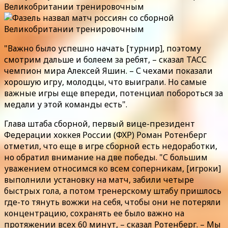
Великобритании тренировочным
"Важно было успешно начать [турнир], поэтому
смотрим дальше и болеем за ребят, – сказал ТАСС
чемпион мира Алексей Яшин. – С чехами показали
хорошую игру, молодцы, что выиграли. Но самые
важные игры еще впереди, потенциал побороться за
медали у этой команды есть".
Глава штаба сборной, первый вице-президент
Федерации хоккея России (ФХР) Роман Ротенберг
отметил, что еще в игре сборной есть недоработки,
но обратил внимание на две победы. "С большим
уважением относимся ко всем соперникам, [игроки]
выполнили установку на матч, забили четыре
быстрых гола, а потом тренерскому штабу пришлось
где-то тянуть вожжи на себя, чтобы они не потеряли
концентрацию, сохранять ее было важно на
протяжении всех 60 минут, – сказал Ротенберг. – Мы