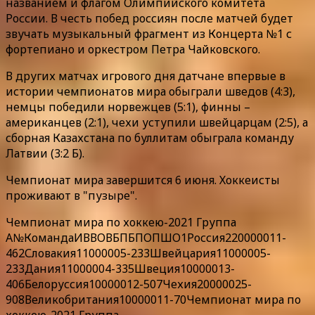
названием и флагом Олимпийского комитета
России. В честь побед россиян после матчей будет
звучать музыкальный фрагмент из Концерта №1 с
фортепиано и оркестром Петра Чайковского.
В других матчах игрового дня датчане впервые в
истории чемпионатов мира обыграли шведов (4:3),
немцы победили норвежцев (5:1), финны –
американцев (2:1), чехи уступили швейцарцам (2:5), а
сборная Казахстана по буллитам обыграла команду
Латвии (3:2 Б).
Чемпионат мира завершится 6 июня. Хоккеисты
проживают в "пузыре".
Чемпионат мира по хоккею-2021 Группа
А№КомандаИВВОВБПБПОПШО1Россия220000011-
462Словакия11000005-233Швейцария11000005-
233Дания11000004-335Швеция10000013-
406Белоруссия10000012-507Чехия20000025-
908Великобритания10000011-70Чемпионат мира по