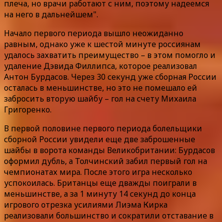
плеча, но врачи работают с ним, поэтому надеемся
на него в дальнейшем".
Начало первого периода вышло неожиданно
равным, однако уже к шестой минуте россиянам
удалось захватить преимущество – в этом помогло и
удаление Дэвида Филлипса, которое реализовал
Антон Бурдасов. Через 30 секунд уже сборная России
осталась в меньшинстве, но это не помешало ей
забросить вторую шайбу – гол на счету Михаила
Григоренко.
В первой половине первого периода болельщики
сборной России увидели еще две заброшенные
шайбы в ворота команды Великобритании: Бурдасов
оформил дубль, а Толчинский забил первый гол на
чемпионатах мира. После этого игра несколько
успокоилась. Британцы еще дважды поиграли в
меньшинстве, а за 1 минуту 14 секунд до конца
игрового отрезка усилиями Лиэма Кирка
реализовали большинство и сократили отставание в