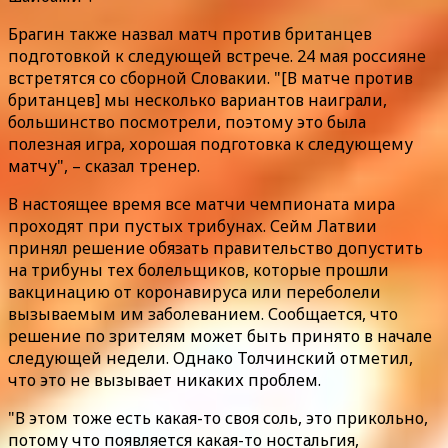
Брагин также назвал матч против британцев
подготовкой к следующей встрече. 24 мая россияне
встретятся со сборной Словакии. "[В матче против
британцев] мы несколько вариантов наиграли,
большинство посмотрели, поэтому это была
полезная игра, хорошая подготовка к следующему
матчу", – сказал тренер.
В настоящее время все матчи чемпионата мира
проходят при пустых трибунах. Сейм Латвии
принял решение обязать правительство допустить
на трибуны тех болельщиков, которые прошли
вакцинацию от коронавируса или переболели
вызываемым им заболеванием. Сообщается, что
решение по зрителям может быть принято в начале
следующей недели. Однако Толчинский отметил,
что это не вызывает никаких проблем.
"В этом тоже есть какая-то своя соль, это прикольно,
потому что появляется какая-то ностальгия,