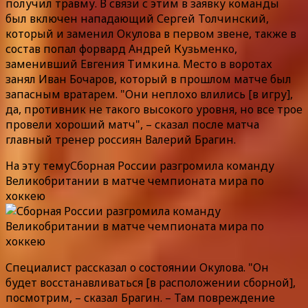
получил травму. В связи с этим в заявку команды
был включен нападающий Сергей Толчинский,
который и заменил Окулова в первом звене, также в
состав попал форвард Андрей Кузьменко,
заменивший Евгения Тимкина. Место в воротах
занял Иван Бочаров, который в прошлом матче был
запасным вратарем. "Они неплохо влились [в игру],
да, противник не такого высокого уровня, но все трое
провели хороший матч", – сказал после матча
главный тренер россиян Валерий Брагин.
На эту темуСборная России разгромила команду
Великобритании в матче чемпионата мира по
хоккею
Специалист рассказал о состоянии Окулова. "Он
будет восстанавливаться [в расположении сборной],
посмотрим, – сказал Брагин. – Там повреждение