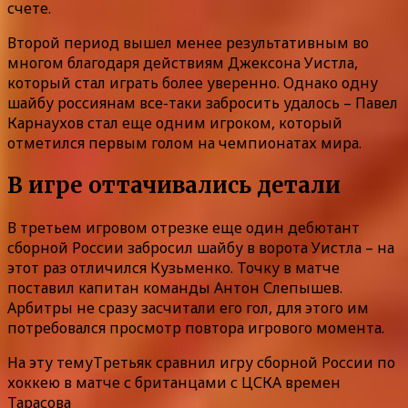
счете.
Второй период вышел менее результативным во
многом благодаря действиям Джексона Уистла,
который стал играть более уверенно. Однако одну
шайбу россиянам все-таки забросить удалось – Павел
Карнаухов стал еще одним игроком, который
отметился первым голом на чемпионатах мира.
В игре оттачивались детали
В третьем игровом отрезке еще один дебютант
сборной России забросил шайбу в ворота Уистла – на
этот раз отличился Кузьменко. Точку в матче
поставил капитан команды Антон Слепышев.
Арбитры не сразу засчитали его гол, для этого им
потребовался просмотр повтора игрового момента.
На эту темуТретьяк сравнил игру сборной России по
хоккею в матче с британцами с ЦСКА времен
Тарасова