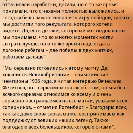
оттачивали наработки, детали, но в то же время
понимали, что с чехами полностью выложились, и
сегодня было важно завершить игру победой, так что
мы достигли того результата, которого хотели
видеть. Да, есть детали, которыми мы недовольны,
мы понимаем, что во многих моментах могли
сыграть лучше, но в то же время надо отдать
должное ребятам – две победы в двух матчах,
работаем дальше".
"Мы серьезно готовились к этому матчу. Да,
хоккеисты Великобритании – олимпийские
чемпионы 1936 года, я читал интервью Вячеслава
Фетисова, он с сарказмом сказал об этом, но мы без
всякого сарказма относимся ко всему и очень
серьезно настраиваемся на все матчи, уважаем всех
соперников, – отметил Ротенберг. – Благодарю всех,
так как даже слова сарказма мы воспринимаем как
поддержку от великих наших легенд. Также
благодарю всех болельщиков, которые с нами".