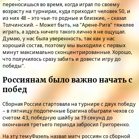
переносишься во время, когда играл по своему
возрасту на турнирах, куда приходит человек 50, и
из них 48 – это чьи-то родные и близкие, – сказал
Толчинский. – Может быть, на "Арене-Рига" тяжелее
играть, а здесь ничего такого лично я не ощущал.
Думаю, у нас была уверенность, так как у нас
хороший состав, поэтому мы выходили с первых
минут максимально сконцентрированные. Хорошо,
что получилось сразу забить и довести игру до
победы".
Россиянам было важно начать с
побед
Сборная России стартовала на турнире с двух победу
– в пятницу подопечные Брагина обыграли чехов со
счетом 4:3, победную шайбу за 19 секунд до
окончания третьего периода забросил Григоренко.
На эту темуФазель назвал матч россиян со сборной