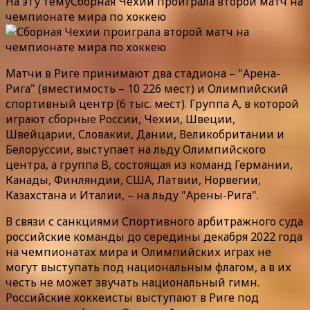
На эту темуСборная Чехии проиграла второй матч на
чемпионате мира по хоккею
Матчи в Риге принимают два стадиона – "Арена-
Рига" (вместимость – 10 226 мест) и Олимпийский
спортивный центр (6 тыс. мест). Группа А, в которой
играют сборные России, Чехии, Швеции,
Швейцарии, Словакии, Дании, Великобритании и
Белоруссии, выступает на льду Олимпийского
центра, а группа B, состоящая из команд Германии,
Канады, Финляндии, США, Латвии, Норвегии,
Казахстана и Италии, – на льду "Арены-Рига".
В связи с санкциями Спортивного арбитражного суда
российские команды до середины декабря 2022 года
на чемпионатах мира и Олимпийских играх не
могут выступать под национальным флагом, а в их
честь не может звучать национальный гимн.
Российские хоккеисты выступают в Риге под