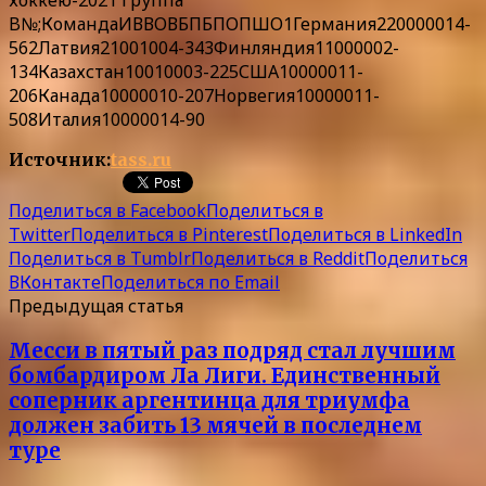
хоккею-2021 Группа
B№;КомандаИВВОВБПБПОПШО1Германия220000014-
562Латвия21001004-343Финляндия11000002-
134Казахстан10010003-225США10000011-
206Канада10000010-207Норвегия10000011-
508Италия10000014-90
Источник:
tass.ru
Поделиться в Facebook
Поделиться в
Twitter
Поделиться в Pinterest
Поделиться в LinkedIn
Поделиться в Tumblr
Поделиться в Reddit
Поделиться
ВКонтакте
Поделиться по Email
Предыдущая статья
Месси в пятый раз подряд стал лучшим
бомбардиром Ла Лиги. Единственный
соперник аргентинца для триумфа
должен забить 13 мячей в последнем
туре