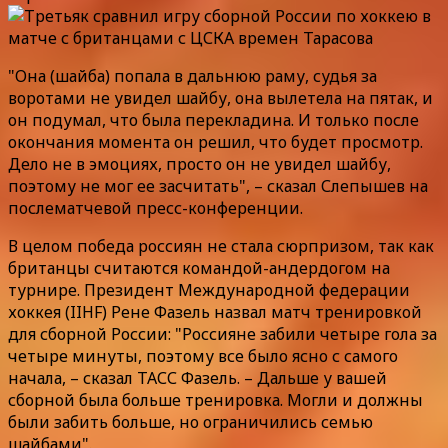
"Она (шайба) попала в дальнюю раму, судья за
воротами не увидел шайбу, она вылетела на пятак, и
он подумал, что была перекладина. И только после
окончания момента он решил, что будет просмотр.
Дело не в эмоциях, просто он не увидел шайбу,
поэтому не мог ее засчитать", – сказал Слепышев на
послематчевой пресс-конференции.
В целом победа россиян не стала сюрпризом, так как
британцы считаются командой-андердогом на
турнире. Президент Международной федерации
хоккея (IIHF) Рене Фазель назвал матч тренировкой
для сборной России: "Россияне забили четыре гола за
четыре минуты, поэтому все было ясно с самого
начала, – сказал ТАСС Фазель. – Дальше у вашей
сборной была больше тренировка. Могли и должны
были забить больше, но ограничились семью
шайбами".