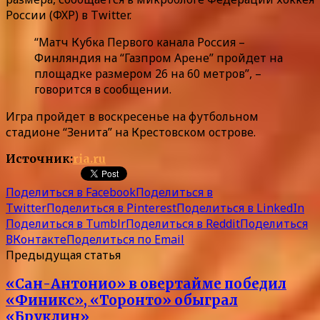
России (ФХР) в Twitter.
“Матч Кубка Первого канала Россия –
Финляндия на “Газпром Арене” пройдет на
площадке размером 26 на 60 метров”, –
говорится в сообщении.
Игра пройдет в воскресенье на футбольном
стадионе “Зенита” на Крестовском острове.
Источник:
ria.ru
Поделиться в Facebook
Поделиться в
Twitter
Поделиться в Pinterest
Поделиться в LinkedIn
Поделиться в Tumblr
Поделиться в Reddit
Поделиться
ВКонтакте
Поделиться по Email
Предыдущая статья
«Сан-Антонио» в овертайме победил
«Финикс», «Торонто» обыграл
«Бруклин»