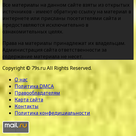
Все материалы на данном сайте взяты из открытых
источников - имеют обратную ссылку на материал в
интернете или присланы посетителями сайта и
предоставляются исключительно в
ознакомительных целях.
Права на материалы принадлежат их владельцам.
Администрация сайта ответственности за
содержание материала не несет.
Copyright © 79s.ru All Rights Reserved.
О нас
Политика DMCA
Правообладателям
Карта сайта
Контакты
Политика конфедициальности