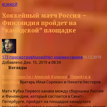
ХОККЕЙ
Хоккейный матч Россия –
Финляндия пройдет на
“канадской” площадке
173 просмотров
Хоккей
Нет комментариев
15.12.2019
Добавлено
Дек. 15, 2019 в 08:34
173
Взгляды
© РИА Новости / Алексей Куденко
/
Перейти в
фотобанк
Вратарь Илья Сорокин и Никита Нестеров
Матч Кубка Первого канала между сборными России
и Финляндии, который состоится в Санкт-
Петербурге, пройдет на площадке канадского
размера, сообщается в микроблоге Федерации хоккея