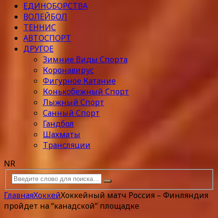
ЕДИНОБОРСТВА
ВОЛЕЙБОЛ
ТЕННИС
АВТОСПОРТ
ДРУГОЕ
Зимние Виды Спорта
Коронавирус
Фигурное Катание
Конькобежный Спорт
Лыжный Спорт
Санный Спорт
Гандбол
Шахматы
Трансляции
NR
Главная
Хоккей
Хоккейный матч Россия – Финляндия
пройдет на “канадской” площадке