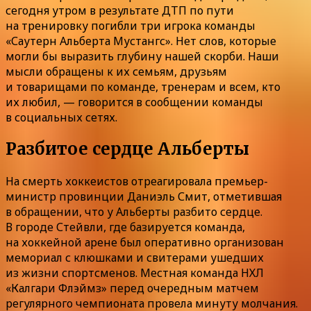
сегодня утром в результате ДТП по пути
на тренировку погибли три игрока команды
«Саутерн Альберта Мустангс». Нет слов, которые
могли бы выразить глубину нашей скорби. Наши
мысли обращены к их семьям, друзьям
и товарищами по команде, тренерам и всем, кто
их любил, — говорится в сообщении команды
в социальных сетях.
Разбитое сердце Альберты
На смерть хоккеистов отреагировала премьер-
министр провинции Даниэль Смит, отметившая
в обращении, что у Альберты разбито сердце.
В городе Стейвли, где базируется команда,
на хоккейной арене был оперативно организован
мемориал с клюшками и свитерами ушедших
из жизни спортсменов. Местная команда НХЛ
«Калгари Флэймз» перед очередным матчем
регулярного чемпионата провела минуту молчания.