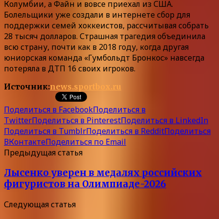
Колумбии, а Файн и вовсе приехал из США.
Болельщики уже создали в интернете сбор для
поддержки семей хоккеистов, рассчитывая собрать
28 тысяч долларов. Страшная трагедия объединила
всю страну, почти как в 2018 году, когда другая
юниорская команда «Гумбольдт Бронкос» навсегда
потеряла в ДТП 16 своих игроков.
Источник:
news.sportbox.ru
Поделиться в Facebook
Поделиться в
Twitter
Поделиться в Pinterest
Поделиться в LinkedIn
Поделиться в Tumblr
Поделиться в Reddit
Поделиться
ВКонтакте
Поделиться по Email
Предыдущая статья
Лысенко уверен в медалях российских
фигуристов на Олимпиаде-2026
Следующая статья