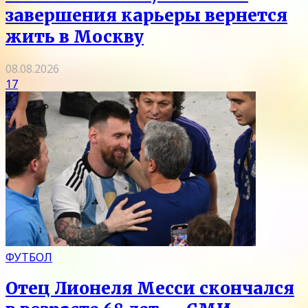
завершения карьеры вернется
жить в Москву
08.08.2026
17
ФУТБОЛ
Отец Лионеля Месси скончался