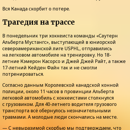
Вся Канада скорбит о потере.
Трагедия на трассе
В понедельник три хоккеиста команды «Саутерн
Альберта Мустангс», выступающей в юниорской
североамериканской лиге USPHL, отправились
на легковом автомобиле на тренировку. Но 18-
летние Кэмерон Касорсо и Джей Джей Райт, а также
17-летний Кейден Файн так и не смогли
потренироваться.
Согласно данным Королевской канадской конной
полиции, около 11 часов в провинции Альберта
легковой автомобиль с хоккеистами столкнулся
с грузовиком. Для 40-летнего водителя грузового
транспорта всё обернулось незначительными
травмами. А молодые люди скончались на месте.
— С невыразимой скорбью мы подтверждаем, что