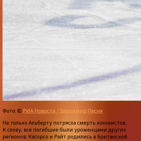
Фото: ©
РИА Новости / Владимир Песня
Не только Альберту потрясла смерть хоккеистов.
К слову, все погибшие были уроженцами других
регионов: Касорсо и Райт родились в Британской