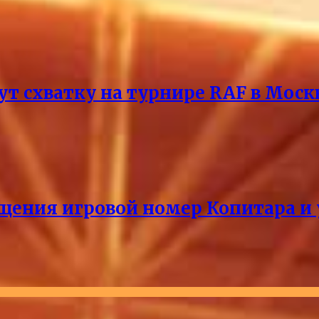
т схватку на турнире RAF в Моск
щения игровой номер Копитара и у