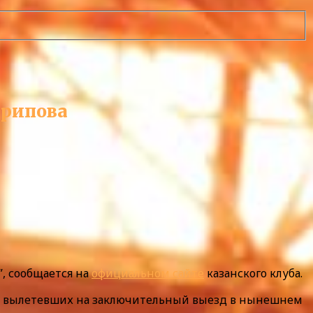
арипова
, сообщается на
официальном сайте
казанского клуба.
оков, вылетевших на заключительный выезд в нынешнем