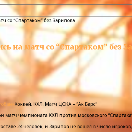
тч со “Спартаком” без Зарипова
сь на матч со “Спартаком” без З
тобанк
Хоккей. КХЛ. Матч ЦСКА – “Ак Барс”
й матч чемпионата КХЛ против московского “Спартака”
в составе 24 человек, и Зарипов не вошел в число игр