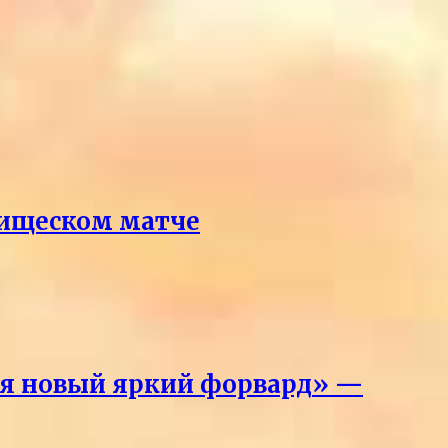
рищеском матче
лся новый яркий форвард» —