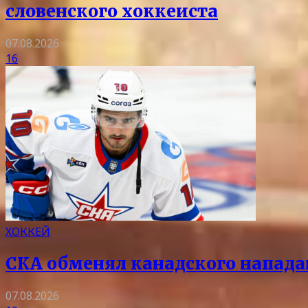
словенского хоккеиста
07.08.2026
16
ХОККЕЙ
СКА обменял канадского напада
07.08.2026