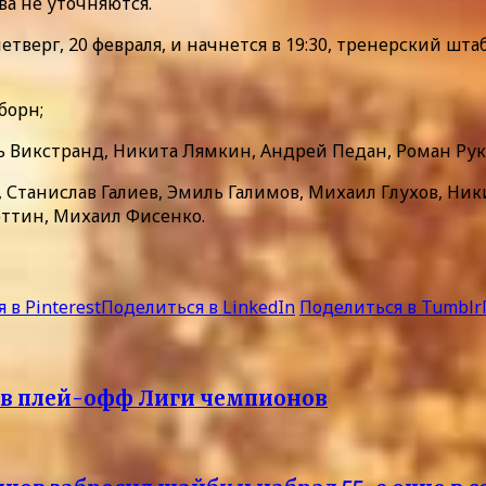
а не уточняются.
етверг, 20 февраля, и начнется в 19:30, тренерский шт
борн;
ь Викстранд, Никита Лямкин, Андрей Педан, Роман Рук
танислав Галиев, Эмиль Галимов, Михаил Глухов, Ники
эттин, Михаил Фисенко.
 в Pinterest
Поделиться в LinkedIn
Поделиться в Tumblr
” в плей-офф Лиги чемпионов