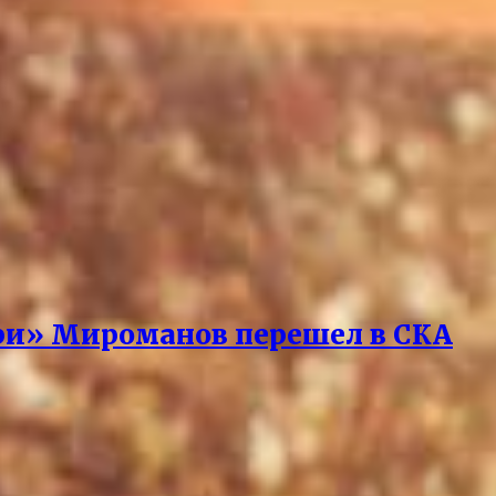
ари» Мироманов перешел в СКА