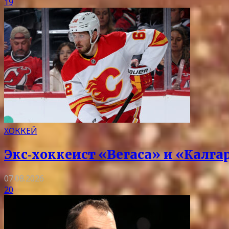
19
ХОККЕЙ
Экс‑хоккеист «Вегаса» и «Калг
07.08.2026
20