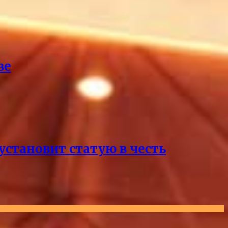
ве
становит статую в честь