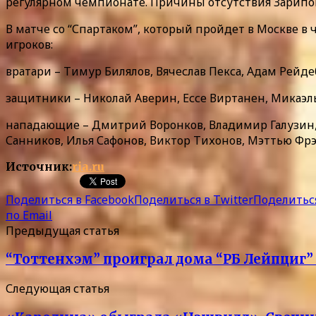
регулярном чемпионате. Причины отсутствия Зарипов
В матче со “Спартаком”, который пройдет в Москве в ч
игроков:
вратари – Тимур Билялов, Вячеслав Пекса, Адам Рейде
защитники – Николай Аверин, Ессе Виртанен, Микаэл
нападающие – Дмитрий Воронков, Владимир Галузин, С
Санников, Илья Сафонов, Виктор Тихонов, Мэттью Фр
Источник:
ria.ru
Поделиться в Facebook
Поделиться в Twitter
Поделиться
по Email
Предыдущая статья
“Тоттенхэм” проиграл дома “РБ Лейпциг
Следующая статья