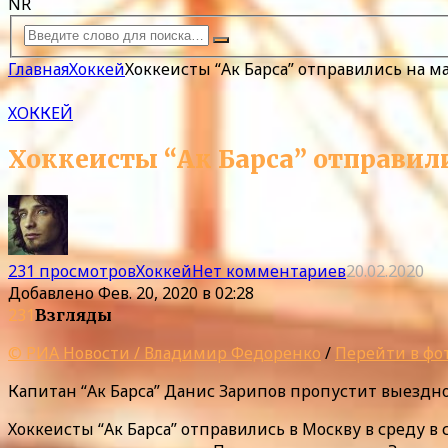
NR
Главная
Хоккей
Хоккеисты “Ак Барса” отправились на ма
ХОККЕЙ
Хоккеисты “Ак Барса” отправили
231 просмотров
Хоккей
Нет комментариев
20.02.2020
Добавлено
Фев. 20, 2020 в 02:28
231
Взгляды
© РИА Новости / Владимир Федоренко
/
Перейти в фо
Капитан “Ак Барса” Данис Зарипов пропустит выездно
Хоккеисты “Ак Барса” отправились в Москву в среду 