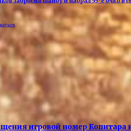
ов забросил шайбу и набрал 55-е очко в с
ваться
.
щения игровой номер Копитара и