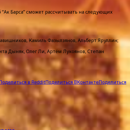
аб “Ак Барса” сможет рассчитывать на следующих
авишников, Камиль Фазылзянов, Альберт Яруллин;
та Дыняк, Олег Ли, Артём Лукоянов, Степан
Поделиться в Reddit
Поделиться ВКонтакте
Поделиться