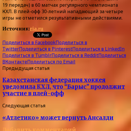
19 передач) в 60 матчах регулярного чемпионата
КХЛ. В плей-офф 30-летний нападающий за четыре
игры не отметился результативными действиями.
Источник:
ria.ru
Поделиться в Facebook
Поделиться в
Twitter
Поделиться в Pinterest
Поделиться в LinkedIn
Поделиться в Tumblr
Поделиться в Reddit
Поделиться
ВКонтакте
Поделиться по Email
Предыдущая статья
Казахстанская федерация хоккея
уведомила КХЛ, что “Барыс” продолжит
участие в плей-офф
Следующая статья
«Атлетико» может вернуть Ансалди
Добавить комментарий