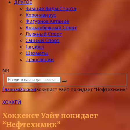
ДРУГОЕ
Зимние Виды Спорта
Коронавирус
Фигурное Катание
Конькобежный Спорт
Лыжный Спорт
Санный Спорт
Гандбол
Шахматы
Трансляции
NR
Главная
Хоккей
Хоккеист Уайт покидает “Нефтехимик”
ХОККЕЙ
Хоккеист Уайт покидает
“Нефтехимик”