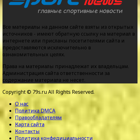
Все материалы на данном сайте взяты из открытых
источников - имеют обратную ссылку на материал в
интернете или присланы посетителями сайта и
предоставляются исключительно в
ознакомительных целях.
Права на материалы принадлежат их владельцам.
Администрация сайта ответственности за
содержание материала не несет.
Copyright © 79s.ru All Rights Reserved.
О нас
Политика DMCA
Правообладателям
Карта сайта
Контакты
Политика конфедициальности