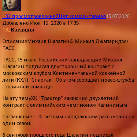
132 просмотров
Хоккей
Нет комментариев
15.07.2020
Добавлено
Июл. 15, 2020 в 17:35
132
Взгляды
Описание
Михаил Шалагин© Михаил Джапаридзе/
ТАСC
ТАСС, 15 июля. Российский нападающий Михаил
Шалагин подписал двусторонний контракт с
московским клубом Континентальной хоккейной
лиги (КХЛ) "Спартак". Об этом сообщает пресс-служба
столичной команды.
На эту темуХК "Трактор" заключил двухлетний
контракт с олимпийским чемпионом Калининым
Соглашение с 20-летним нападающим рассчитано на
один сезон.
6 сентября прошлого года Шалагин подписал