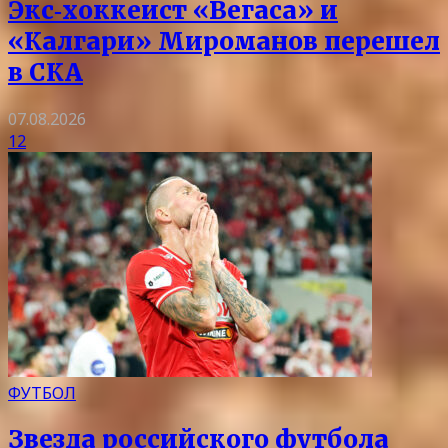
Экс‑хоккеист «Вегаса» и
«Калгари» Мироманов перешел
в СКА
07.08.2026
12
ФУТБОЛ
Звезда российского футбола