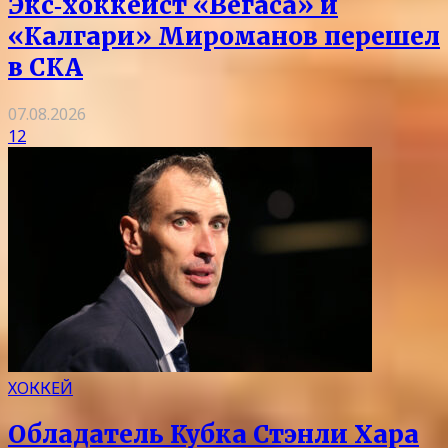
Экс‑хоккеист «Вегаса» и
«Калгари» Мироманов перешел
в СКА
07.08.2026
12
ХОККЕЙ
Обладатель Кубка Стэнли Хара