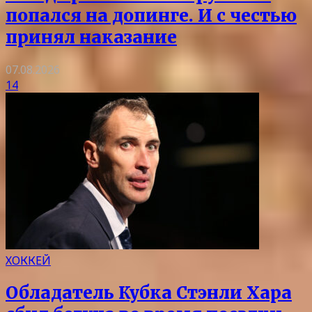
попался на допинге. И с честью
принял наказание
07.08.2026
14
ХОККЕЙ
Обладатель Кубка Стэнли Хара