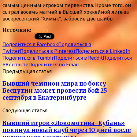
самым ценным игроком первенства. Кроме того, он
сыграл восемь матчей в Высшей хоккейной лиге за
воскресенский "Химик", забросив две шайбы.
Источник:
tass.ru
Поделиться в Facebook
Поделиться в
Twitter
Поделиться в Pinterest
Поделиться в LinkedIn
Поделиться в Tumblr
Поделиться в Reddit
Поделиться
ВКонтакте
Поделиться по Email
Предыдущая статья
Бывший чемпион мира по боксу
Беспутин может провести бой 25
сентября в Екатеринбурге
Следующая статья
Бывший игрок «Локомотива-Кубань»
покинул новый клуб через 10 дней после