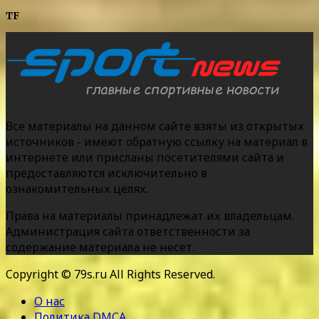
TF
Все материалы на данном сайте взяты из открытых
источников - имеют обратную ссылку на материал в
интернете или присланы посетителями сайта и
предоставляются исключительно в
ознакомительных целях.
Права на материалы принадлежат их владельцам.
Администрация сайта ответственности за
содержание материала не несет.
Copyright © 79s.ru All Rights Reserved.
О нас
Политика DMCA