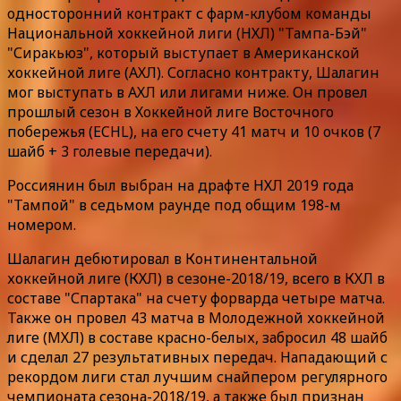
односторонний контракт с фарм-клубом команды
Национальной хоккейной лиги (НХЛ) "Тампа-Бэй"
"Сиракьюз", который выступает в Американской
хоккейной лиге (АХЛ). Согласно контракту, Шалагин
мог выступать в АХЛ или лигами ниже. Он провел
прошлый сезон в Хоккейной лиге Восточного
побережья (ECHL), на его счету 41 матч и 10 очков (7
шайб + 3 голевые передачи).
Россиянин был выбран на драфте НХЛ 2019 года
"Тампой" в седьмом раунде под общим 198-м
номером.
Шалагин дебютировал в Континентальной
хоккейной лиге (КХЛ) в сезоне-2018/19, всего в КХЛ в
составе "Спартака" на счету форварда четыре матча.
Также он провел 43 матча в Молодежной хоккейной
лиге (МХЛ) в составе красно-белых, забросил 48 шайб
и сделал 27 результативных передач. Нападающий с
рекордом лиги стал лучшим снайпером регулярного
чемпионата сезона-2018/19, а также был признан