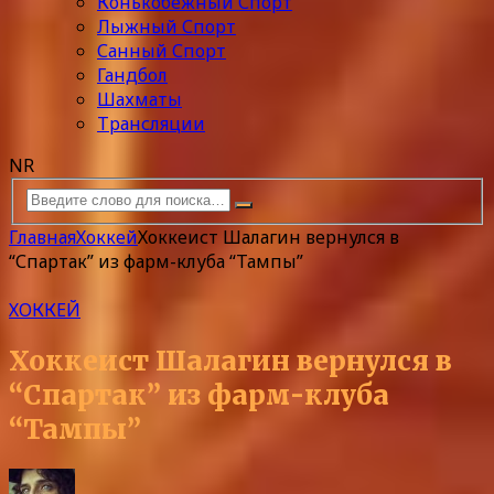
Конькобежный Спорт
Лыжный Спорт
Санный Спорт
Гандбол
Шахматы
Трансляции
NR
Главная
Хоккей
Хоккеист Шалагин вернулся в
“Спартак” из фарм-клуба “Тампы”
ХОККЕЙ
Хоккеист Шалагин вернулся в
“Спартак” из фарм-клуба
“Тампы”