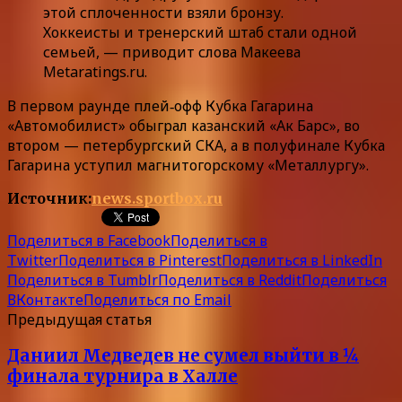
этой сплоченности взяли бронзу.
Хоккеисты и тренерский штаб стали одной
семьей, — приводит слова Макеева
Metaratings.ru.
В первом раунде плей‑офф Кубка Гагарина
«Автомобилист» обыграл казанский «Ак Барс», во
втором — петербургский СКА, а в полуфинале Кубка
Гагарина уступил магнитогорскому «Металлургу».
Источник:
news.sportbox.ru
Поделиться в Facebook
Поделиться в
Twitter
Поделиться в Pinterest
Поделиться в LinkedIn
Поделиться в Tumblr
Поделиться в Reddit
Поделиться
ВКонтакте
Поделиться по Email
Предыдущая статья
Даниил Медведев не сумел выйти в ¼
финала турнира в Халле