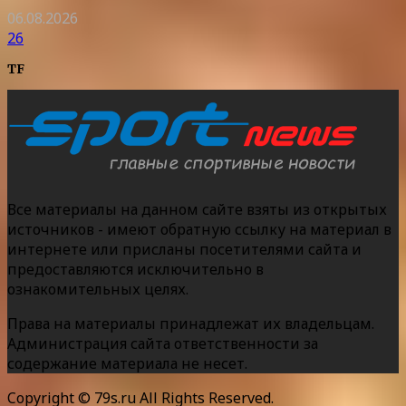
06.08.2026
26
TF
Все материалы на данном сайте взяты из открытых
источников - имеют обратную ссылку на материал в
интернете или присланы посетителями сайта и
предоставляются исключительно в
ознакомительных целях.
Права на материалы принадлежат их владельцам.
Администрация сайта ответственности за
содержание материала не несет.
Copyright © 79s.ru All Rights Reserved.