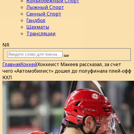
Конькобежный Спорт
Лыжный Спорт
Санный Спорт
Гандбол
Шахматы
Трансляции
NR
Главная
Хоккей
Хоккеист Макеев рассказал, за счет
чего «Автомобилист» дошел до полуфинала плей‑офф
КХЛ