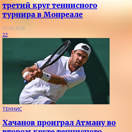
третий круг теннисного
турнира в Монреале
07.08.2026
22
ТЕННИС
Хачанов проиграл Атману во
втором круге теннисного