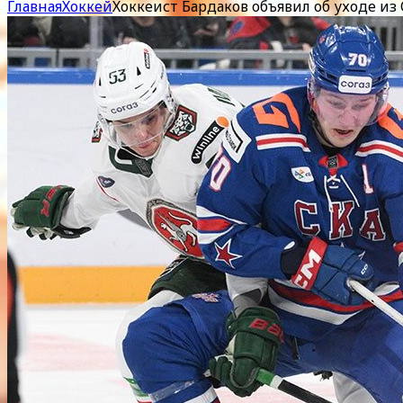
Главная
Хоккей
Хоккеист Бардаков объявил об уходе из 