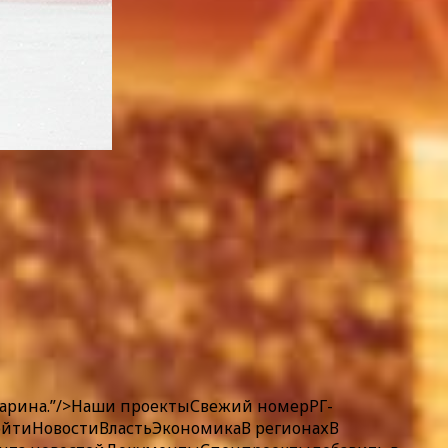
арина.”/>
Наши
проекты
Свежий номер
РГ-
ойти
Новости
Власть
Экономика
В регионах
В