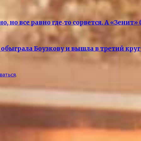
о, но все равно где‑то сорвется. А «Зенит
обыграла Боузкову и вышла в третий круг
ваться
.