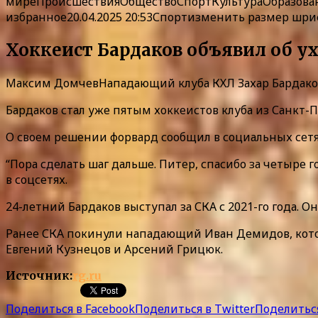
мире
Происшествия
Общество
Спорт
Культура
Образова
избранное
20.04.2025 20:53Спорт
изменить размер шриф
Хоккеист Бардаков объявил об ух
Максим ДомчевНападающий клуба КХЛ Захар Бардаков 
Бардаков стал уже пятым хоккеистов клуба из Санкт-
О своем решении форвард сообщил в социальных сетя
“Пора сделать шаг дальше. Питер, спасибо за четыре 
в соцсетях.
24-летний Бардаков выступал за СКА с 2021-го года. 
Ранее СКА покинули нападающий Иван Демидов, кото
Евгений Кузнецов и Арсений Грицюк.
Источник:
rg.ru
Поделиться в Facebook
Поделиться в Twitter
Поделиться