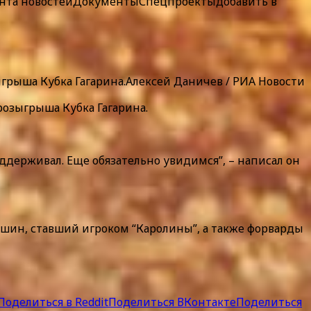
нта новостей
ДокументыСпецпроекты
добавить в
грыша Кубка Гагарина.Алексей Даничев / РИА Новости
розыгрыша Кубка Гагарина.
оддерживал. Еще обязательно увидимся”, – написал он
шин, ставший игроком “Каролины”, а также форварды
Поделиться в Reddit
Поделиться ВКонтакте
Поделиться