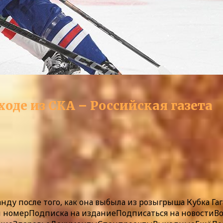
ходе из СКА – Российская газета
ду после того, как она выбыла из розыгрыша Кубка Гаг
 номер
Подписка
на издание
Подписаться на новости
В