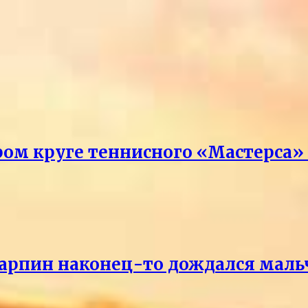
ром круге теннисного «Мастерса»
Карпин наконец-то дождался маль