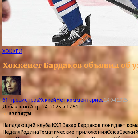
ХОККЕЙ
Хоккеист Бардаков объявил об у
61 просмотров
Хоккей
Нет комментариев
24.04.2025
Добавлено
Апр. 24, 2025 в 17:51
61
Взгляды
Нападающий клуба КХЛ Захар Бардаков покидает коман
Неделя
Родина
Тематические приложения
Союз
Свежий