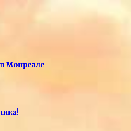
 в Монреале
чика!