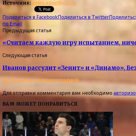
Источник:
news.sportbox.ru
Поделиться в Facebook
Поделиться в Twitter
Поделиться
по Email
Предыдущая статья
«Считаем каждую игру испытанием, ниче
Следующая статья
Иванов рассудит «Зенит» и «Динамо», Без
Добавить комментарий
Для отправки комментария вам необходимо
авторизо
ВАМ МОЖЕТ ПОНРАВИТЬСЯ