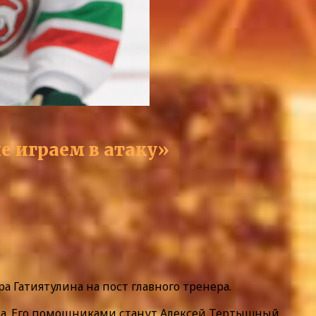
е играем в атаку»
а Гатиятулина на пост главного тренера.
она. Его помощниками станут Алексей Тертышный,