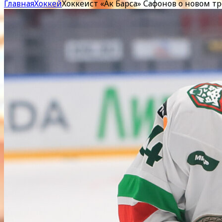
Главная
Хоккей
Хоккеист «Ак Барса» Сафонов о новом т