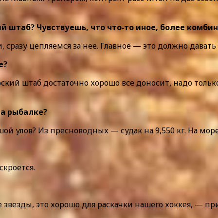
й штаб? Чувствуешь, что что‑то иное, более комби
 сразу цепляемся за нее. Главное — это должно давать 
е?
ский штаб достаточно хорошо все доносит, надо только
на рыбалке?
й улов? Из пресноводных — судак на 9,550 кг. На море
скроется.
 звезды, это хорошо для раскачки нашего хоккея, — при