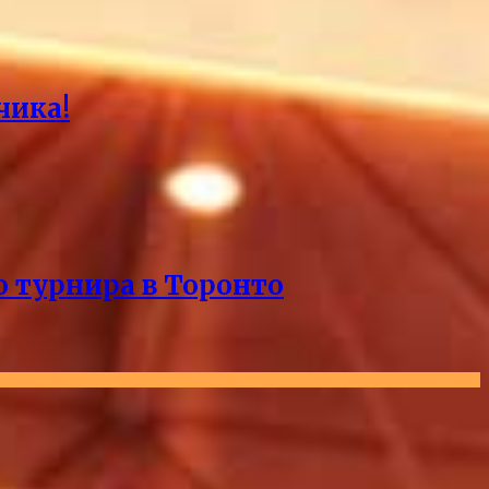
чика!
о турнира в Торонто