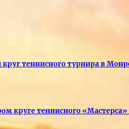
й круг теннисного турнира в Монр
ром круге теннисного «Мастерса»