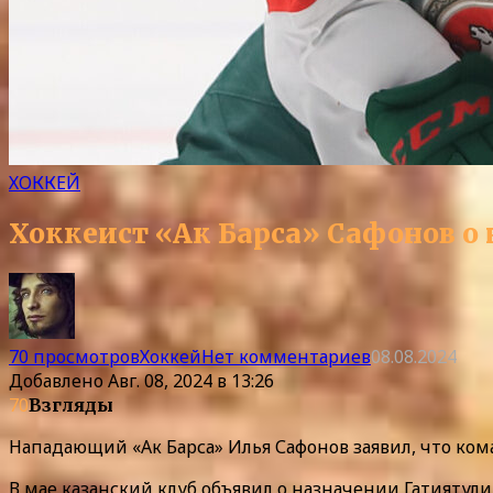
ХОККЕЙ
Хоккеист «Ак Барса» Сафонов о 
70 просмотров
Хоккей
Нет комментариев
08.08.2024
Добавлено
Авг. 08, 2024 в 13:26
70
Взгляды
Нападающий «Ак Барса» Илья Сафонов заявил, что кома
В мае казанский клуб объявил о назначении Гатиятул