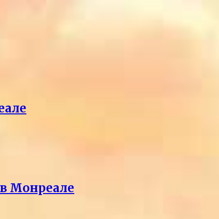
еале
 в Монреале