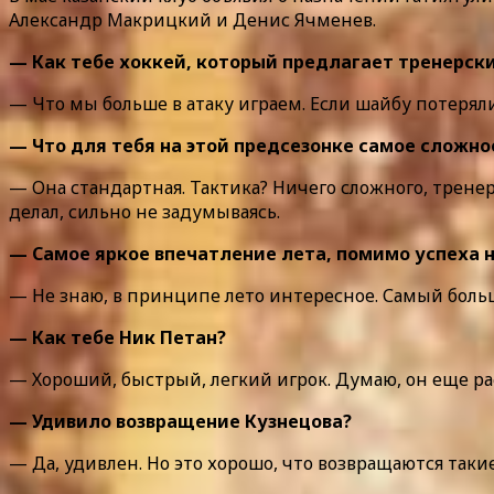
Александр Макрицкий и Денис Ячменев.
— Как тебе хоккей, который предлагает тренерски
— Что мы больше в атаку играем. Если шайбу потеряли,
— Что для тебя на этой предсезонке самое сложно
— Она стандартная. Тактика? Ничего сложного, тренер
делал, сильно не задумываясь.
— Самое яркое впечатление лета, помимо успеха 
— Не знаю, в принципе лето интересное. Самый большо
— Как тебе Ник Петан?
— Хороший, быстрый, легкий игрок. Думаю, он еще ра
— Удивило возвращение Кузнецова?
— Да, удивлен. Но это хорошо, что возвращаются такие