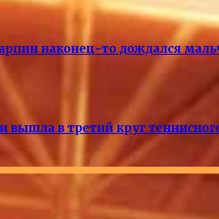
Карпин наконец-то дождался маль
и вышла в третий круг теннисног