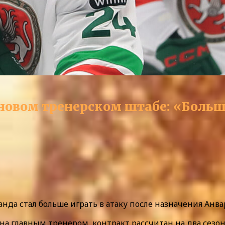
новом тренерском штабе: «Больш
нда стал больше играть в атаку после назначения Анвар
ина главным тренером, контракт рассчитан на два сез