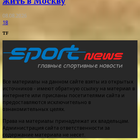
жить в Москву
08.08.2026
18
TF
Все материалы на данном сайте взяты из открытых
источников - имеют обратную ссылку на материал в
интернете или присланы посетителями сайта и
предоставляются исключительно в
ознакомительных целях.
Права на материалы принадлежат их владельцам.
Администрация сайта ответственности за
содержание материала не несет.