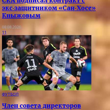
СКА подписал контракт с
экс‑защитником «Сан‑Хосе»
Кныжовым
08.08.2026
11
ФУТБОЛ
Член совета директоров