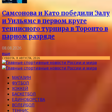
Самсонова и Като победили Эалу
и Уильямс в первом круге
теннисного турнира в Торонто в
парном разряде
08.08.2026
еще
СУББОТА, 8 АВГУСТА, 2026
МАГАЗИН
ФУТБОЛ
ХОККЕЙ
БАСКЕТБОЛ
ЕДИНОБОРСТВА
ВОЛЕЙБОЛ
ТЕННИС