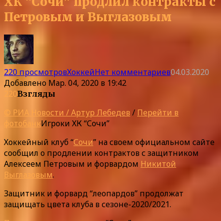
ХК “Сочи” продлил контракты с
Петровым и Выглазовым
220 просмотров
Хоккей
Нет комментариев
04.03.2020
Добавлено
Мар. 04, 2020 в 19:42
220
Взгляды
© РИА Новости / Артур Лебедев
/
Перейти в
фотобанк
Игроки ХК “Сочи”
Хоккейный клуб “
Сочи
” на своем официальном сайте
сообщил о продлении контрактов с защитником
Алексеем Петровым и форвардом
Никитой
Выглазовым
.
Защитник и форвард “леопардов” продолжат
защищать цвета клуба в сезоне-2020/2021.