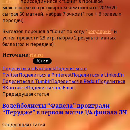
Петров
присоединился к “Сочи” в прошлое
межсезонье и в регулярном чемпионате-2019/20
сыграл 50 матчей, набрав 7 очков (1 гол + 6 голевых
передач).
Выглазов перешел в “Сочи” по ходу “
регулярки
” и
успел провести 28 игр, набрав 2 результативных
балла (гол и передача).
Источник:
ria.ru
Поделиться в Facebook
Поделиться в
Twitter
Поделиться в Pinterest
Поделиться в LinkedIn
Поделиться в Tumblr
Поделиться в Reddit
Поделиться
ВКонтакте
Поделиться по Email
Предыдущая статья
Волейболисты “Факела” проиграли
“Перудже” в первом матче 1/4 финала ЛЧ
Следующая статья