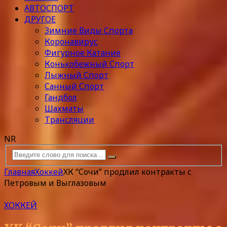
АВТОСПОРТ
ДРУГОЕ
Зимние Виды Спорта
Коронавирус
Фигурное Катание
Конькобежный Спорт
Лыжный Спорт
Санный Спорт
Гандбол
Шахматы
Трансляции
NR
Главная
Хоккей
ХК “Сочи” продлил контракты с
Петровым и Выглазовым
ХОККЕЙ