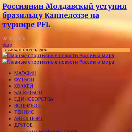
Россиянин Молдавский уступил
бразильцу Каппелоззе на
турнире PFL
08.08.2026
еще
СУББОТА, 8 АВГУСТА, 2026
МАГАЗИН
ФУТБОЛ
ХОККЕЙ
БАСКЕТБОЛ
ЕДИНОБОРСТВА
ВОЛЕЙБОЛ
ТЕННИС
АВТОСПОРТ
ДРУГОЕ
Зимние Виды Спорта