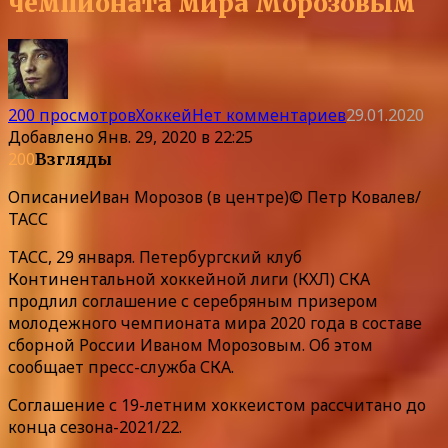
чемпионата мира Морозовым
200 просмотров
Хоккей
Нет комментариев
29.01.2020
Добавлено
Янв. 29, 2020 в 22:25
200
Взгляды
Описание
Иван Морозов (в центре)© Петр Ковалев/
ТАСС
ТАСС, 29 января. Петербургский клуб
Континентальной хоккейной лиги (КХЛ) СКА
продлил соглашение с серебряным призером
молодежного чемпионата мира 2020 года в составе
сборной России Иваном Морозовым. Об этом
сообщает пресс-служба СКА.
Соглашение с 19-летним хоккеистом рассчитано до
конца сезона-2021/22.