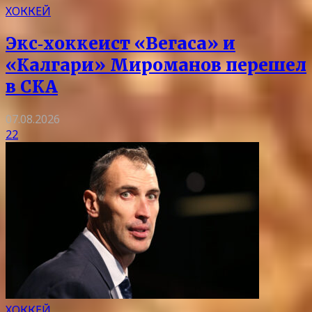
ХОККЕЙ
Экс‑хоккеист «Вегаса» и
«Калгари» Мироманов перешел
в СКА
07.08.2026
22
ХОККЕЙ