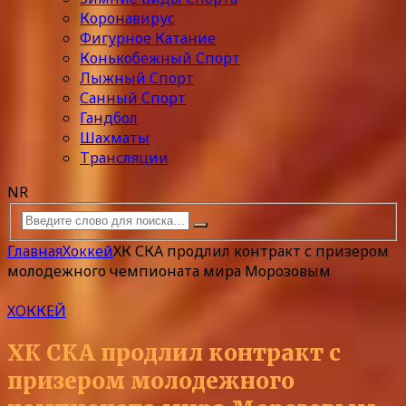
Коронавирус
Фигурное Катание
Конькобежный Спорт
Лыжный Спорт
Санный Спорт
Гандбол
Шахматы
Трансляции
NR
Главная
Хоккей
ХК СКА продлил контракт с призером
молодежного чемпионата мира Морозовым
ХОККЕЙ
ХК СКА продлил контракт с
призером молодежного