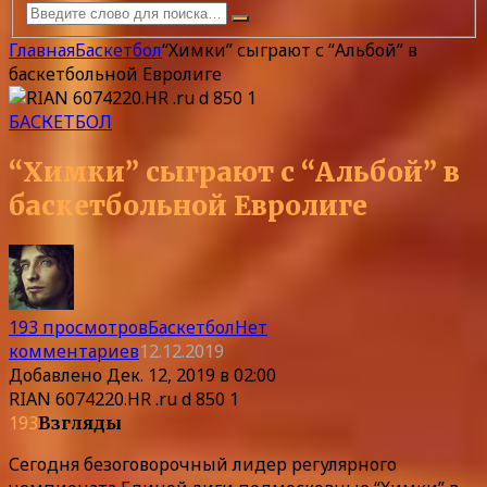
Главная
Баскетбол
“Химки” сыграют с “Альбой” в
баскетбольной Евролиге
БАСКЕТБОЛ
“Химки” сыграют с “Альбой” в
баскетбольной Евролиге
193 просмотров
Баскетбол
Нет
комментариев
12.12.2019
Добавлено
Дек. 12, 2019 в 02:00
RIAN 6074220.HR .ru d 850 1
193
Взгляды
Сегодня безоговорочный лидер регулярного