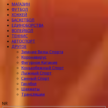
МАГАЗИН
ФУТБОЛ
ХОККЕЙ
БАСКЕТБОЛ
ЕДИНОБОРСТВА
ВОЛЕЙБОЛ
ТЕННИС
АВТОСПОРТ
ДРУГОЕ
Зимние Виды Спорта
Коронавирус
Фигурное Катание
Конькобежный Спорт
Лыжный Спорт
Санный Спорт
Гандбол
Шахматы
Трансляции
NR