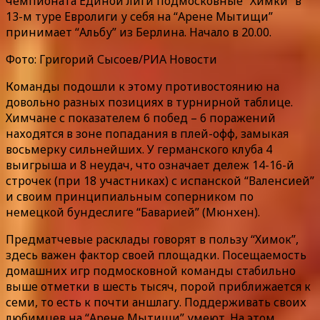
чемпионата Единой лиги подмосковные “Химки” в
13-м туре Евролиги у себя на “Арене Мытищи”
принимает “Альбу” из Берлина. Начало в 20.00.
Фото: Григорий Сысоев/РИА Новости
Команды подошли к этому противостоянию на
довольно разных позициях в турнирной таблице.
Химчане с показателем 6 побед – 6 поражений
находятся в зоне попадания в плей-офф, замыкая
восьмерку сильнейших. У германского клуба 4
выигрыша и 8 неудач, что означает дележ 14-16-й
строчек (при 18 участниках) с испанской “Валенсией”
и своим принципиальным соперником по
немецкой бундеслиге “Баварией” (Мюнхен).
Предматчевые расклады говорят в пользу “Химок”,
здесь важен фактор своей площадки. Посещаемость
домашних игр подмосковной команды стабильно
выше отметки в шесть тысяч, порой приближается к
семи, то есть к почти аншлагу. Поддерживать своих
любимцев на “Арене Мытищи” умеют. На этом