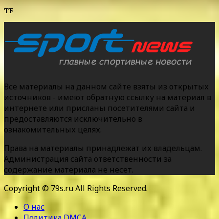
TF
Все материалы на данном сайте взяты из открытых
источников - имеют обратную ссылку на материал в
интернете или присланы посетителями сайта и
предоставляются исключительно в
ознакомительных целях.
Права на материалы принадлежат их владельцам.
Администрация сайта ответственности за
содержание материала не несет.
Copyright © 79s.ru All Rights Reserved.
О нас
Политика DMCA