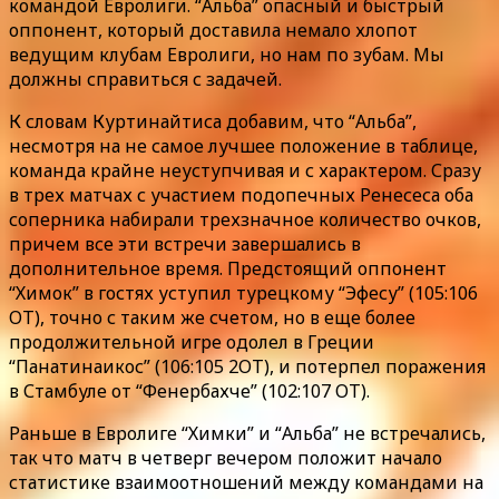
командой Евролиги. “Альба” опасный и быстрый
оппонент, который доставила немало хлопот
ведущим клубам Евролиги, но нам по зубам. Мы
должны справиться с задачей.
К словам Куртинайтиса добавим, что “Альба”,
несмотря на не самое лучшее положение в таблице,
команда крайне неуступчивая и с характером. Сразу
в трех матчах с участием подопечных Ренесеса оба
соперника набирали трехзначное количество очков,
причем все эти встречи завершались в
дополнительное время. Предстоящий оппонент
“Химок” в гостях уступил турецкому “Эфесу” (105:106
ОТ), точно с таким же счетом, но в еще более
продолжительной игре одолел в Греции
“Панатинаикос” (106:105 2ОТ), и потерпел поражения
в Стамбуле от “Фенербахче” (102:107 ОТ).
Раньше в Евролиге “Химки” и “Альба” не встречались,
так что матч в четверг вечером положит начало
статистике взаимоотношений между командами на