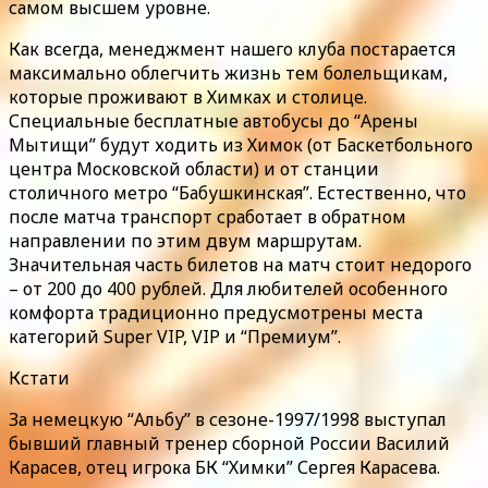
самом высшем уровне.
Как всегда, менеджмент нашего клуба постарается
максимально облегчить жизнь тем болельщикам,
которые проживают в Химках и столице.
Специальные бесплатные автобусы до “Арены
Мытищи” будут ходить из Химок (от Баскетбольного
центра Московской области) и от станции
столичного метро “Бабушкинская”. Естественно, что
после матча транспорт сработает в обратном
направлении по этим двум маршрутам.
Значительная часть билетов на матч стоит недорого
– от 200 до 400 рублей. Для любителей особенного
комфорта традиционно предусмотрены места
категорий Super VIP, VIP и “Премиум”.
Кстати
За немецкую “Альбу” в сезоне-1997/1998 выступал
бывший главный тренер сборной России Василий
Карасев, отец игрока БК “Химки” Сергея Карасева.