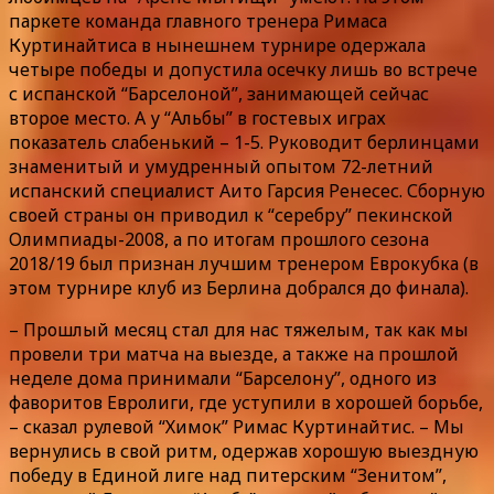
паркете команда главного тренера Римаса
Куртинайтиса в нынешнем турнире одержала
четыре победы и допустила осечку лишь во встрече
с испанской “Барселоной”, занимающей сейчас
второе место. А у “Альбы” в гостевых играх
показатель слабенький – 1-5. Руководит берлинцами
знаменитый и умудренный опытом 72-летний
испанский специалист Аито Гарсия Ренесес. Сборную
своей страны он приводил к “серебру” пекинской
Олимпиады-2008, а по итогам прошлого сезона
2018/19 был признан лучшим тренером Еврокубка (в
этом турнире клуб из Берлина добрался до финала).
– Прошлый месяц стал для нас тяжелым, так как мы
провели три матча на выезде, а также на прошлой
неделе дома принимали “Барселону”, одного из
фаворитов Евролиги, где уступили в хорошей борьбе,
– сказал рулевой “Химок” Римас Куртинайтис. – Мы
вернулись в свой ритм, одержав хорошую выездную
победу в Единой лиге над питерским “Зенитом”,