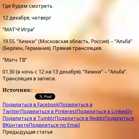
Где будем смотреть
12 декабря, четверг
“МАТЧ! Игра”
19.55. “Химки” (Московская область, Россия) – “Альба”
(Берлин, Германия). Прямая трансляция.
“Матч ТВ”
01.30 (в ночь с 12 на 13 декабря). “Химки” – “Альба”.
Трансляция в записи.
Источник:
rg.ru
Поделиться в Facebook
Поделиться в
Twitter
Поделиться в Pinterest
Поделиться в LinkedIn
Поделиться в Tumblr
Поделиться в Reddit
Поделиться
ВКонтакте
Поделиться по Email
Предыдущая статья