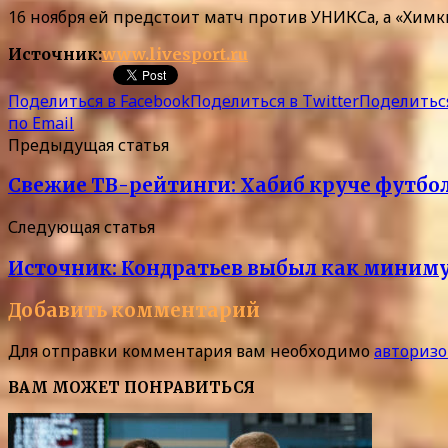
16 ноября ей предстоит матч против УНИКСа, а «Химк
Источник:
www.livesport.ru
Поделиться в Facebook
Поделиться в Twitter
Поделиться
по Email
Предыдущая статья
Свежие ТВ-рейтинги: Хабиб круче футбол
Следующая статья
Источник: Кондратьев выбыл как миниму
Добавить комментарий
Для отправки комментария вам необходимо
авторизо
ВАМ МОЖЕТ ПОНРАВИТЬСЯ