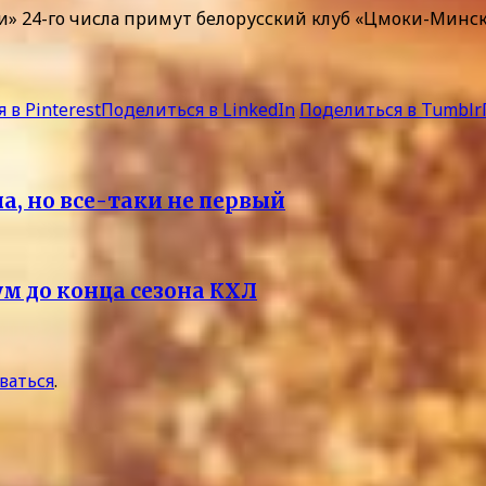
и» 24-го числа примут белорусский клуб «Цмоки-Минск
 в Pinterest
Поделиться в LinkedIn
Поделиться в Tumblr
а, но все-таки не первый
м до конца сезона КХЛ
ваться
.