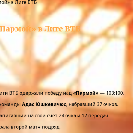
ой» в Лиге ВТБ
Пармой» в Лиге ВТБ
иги ВТБ одержали победу над
«Пармой»
— 103:100.
 команды
Адас Юшкевичюс
, набравший 37 очков.
записавший на свой счет 24 очка и 12 передач.
рала второй матч подряд.