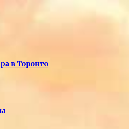
ра в Торонто
ды