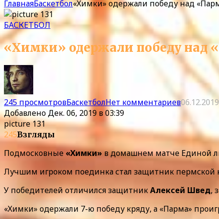
Главная
Баскетбол
«Химки» одержали победу над «Парм
БАСКЕТБОЛ
«Химки» одержали победу над «
245 просмотров
Баскетбол
Нет комментариев
06.12.2019
Добавлено
Дек. 06, 2019 в 03:39
picture 131
245
Взгляды
Подмосковные
«Химки»
в домашнем матче Единой л
Лучшим игроком поединка стал защитник пермской
У победителей отличился защитник
Алексей Швед
, 
«Химки» одержали 7-ю победу кряду, а «Парма» проиг