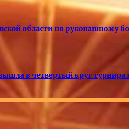
кой области по рукопашному бою 
ышла в четвертый круг турнира 