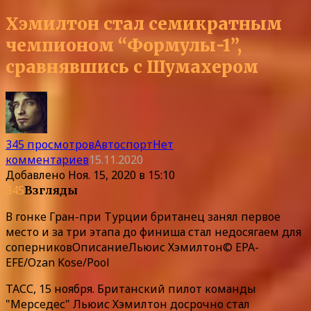
Хэмилтон стал семикратным
чемпионом “Формулы-1”,
сравнявшись с Шумахером
345 просмотров
Автоспорт
Нет
комментариев
15.11.2020
Добавлено
Ноя. 15, 2020 в 15:10
345
Взгляды
В гонке Гран-при Турции британец занял первое
место и за три этапа до финиша стал недосягаем для
соперников
Описание
Льюис Хэмилтон© EPA-
EFE/Ozan Kose/Pool
ТАСС, 15 ноября. Британский пилот команды
"Мерседес" Льюис Хэмилтон досрочно стал