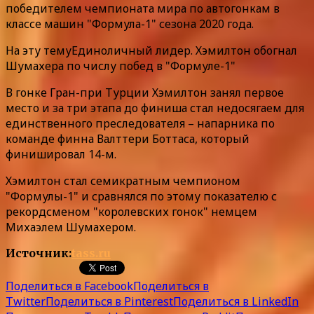
победителем чемпионата мира по
автогонкам в
классе машин "Формула-1" сезона 2020 года.
На эту тему
Единоличный лидер.
Хэмилтон обогнал
Шумахера по числу побед в "Формуле-1"
В гонке Гран-при Турции Хэмилтон занял первое
место и за три этапа до финиша стал недосягаем для
единственного преследователя – напарника по
команде финна Валттери Боттаса, который
финишировал 14-м.
Хэмилтон стал семикратным чемпионом
"Формулы-1" и сравнялся по этому показателю с
рекордсменом "королевских гонок" немцем
Михаэлем Шумахером.
Источник:
tass.ru
Поделиться в Facebook
Поделиться в
Twitter
Поделиться в Pinterest
Поделиться в LinkedIn