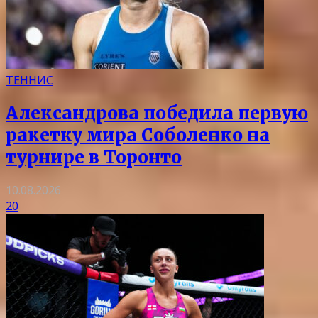
ТЕННИС
Александрова победила первую
ракетку мира Соболенко на
турнире в Торонто
10.08.2026
20