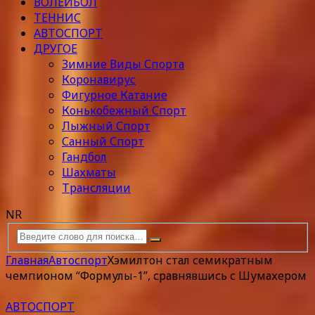
ВОЛЕЙБОЛ
ТЕННИС
АВТОСПОРТ
ДРУГОЕ
Зимние Виды Спорта
Коронавирус
Фигурное Катание
Конькобежный Спорт
Лыжный Спорт
Санный Спорт
Гандбол
Шахматы
Трансляции
NR
Главная
Автоспорт
Хэмилтон стал семикратным
чемпионом “Формулы-1”, сравнявшись с Шумахером
АВТОСПОРТ