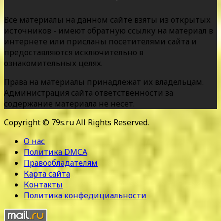
Все материалы на данном сайте взяты из открытых
источников - имеют обратную ссылку на материал в
интернете или присланы посетителями сайта и
предоставляются исключительно в
ознакомительных целях.
Права на материалы принадлежат их владельцам.
Администрация сайта ответственности за
содержание материала не несет.
Copyright © 79s.ru All Rights Reserved.
О нас
Политика DMCA
Правообладателям
Карта сайта
Контакты
Политика конфедициальности