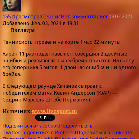
155 просмотров
Теннис
Нет комментариев
03.02.2021
Добавлено
Фев. 03, 2021 в 18:31
155
Взгляды
Теннисисты провели на корте 1 час 22 минуты.
Карен 11 раз подал навылет, совершил 2 двойные
ошибки и реализовал 1 из 5 брейк-пойнтов. На счету
его соперника 5 эйсов, 1 двойная ошибка и ни одного
брейка.
В следующем раунде Хачанов сыграет с
победителем матча Кевин Андерсон (ЮАР) —
Седрик-Марсель Штебе (Германия).
Источник:
www.livesport.ru
Поделиться в Facebook
Поделиться в
Twitter
Поделиться в Pinterest
Поделиться в LinkedIn