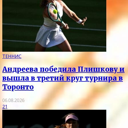
ТЕННИС
Андреева победила Плишкову и
вышла в третий круг турнира в
Торонто
06.08.2026
21