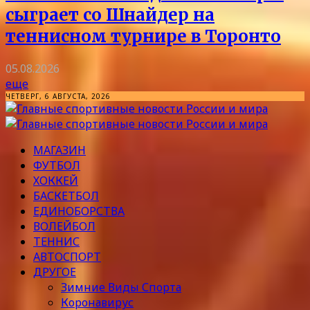
сыграет со Шнайдер на
теннисном турнире в Торонто
05.08.2026
еще
ЧЕТВЕРГ, 6 АВГУСТА, 2026
МАГАЗИН
ФУТБОЛ
ХОККЕЙ
БАСКЕТБОЛ
ЕДИНОБОРСТВА
ВОЛЕЙБОЛ
ТЕННИС
АВТОСПОРТ
ДРУГОЕ
Зимние Виды Спорта
Коронавирус