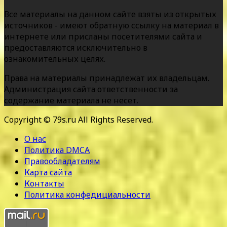
Все материалы на данном сайте взяты из открытых
источников - имеют обратную ссылку на материал в
интернете или присланы посетителями сайта и
предоставляются исключительно в
ознакомительных целях.
Права на материалы принадлежат их владельцам.
Администрация сайта ответственности за
содержание материала не несет.
Copyright © 79s.ru All Rights Reserved.
О нас
Политика DMCA
Правообладателям
Карта сайта
Контакты
Политика конфедициальности