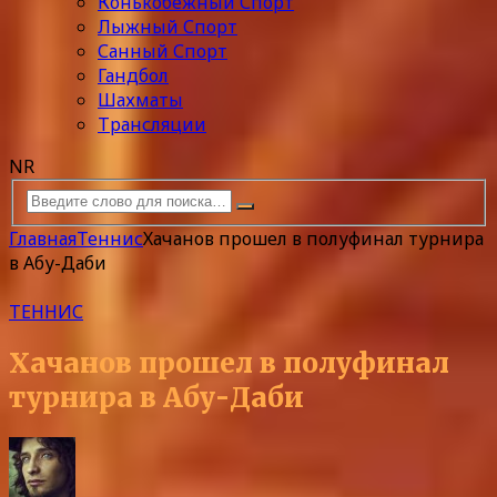
Конькобежный Спорт
Лыжный Спорт
Санный Спорт
Гандбол
Шахматы
Трансляции
NR
Главная
Теннис
Хачанов прошел в полуфинал турнира
в Абу-Даби
ТЕННИС
Хачанов прошел в полуфинал
турнира в Абу-Даби