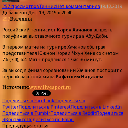
257 просмотров
Теннис
Нет комментариев
19.12.2019
Добавлено
Дек. 19, 2019 в 20:40
257
Взгляды
Российский теннисист
Карен Хачанов
вышел в
полуфинал выставочного турнира в Абу-Даби.
В первом матче на турнире Хачанов обыграл
представителя Южной Кореи Чхун Хёна со счетом
7:6 (7:4), 6:4. Матч продлился 1 час 36 минут.
За выход в финал соревнований Хачанов поспорит с
первой ракеткой мира
Рафаэлем Надалем
.
Источник:
www.livesport.ru
Поделиться в Facebook
Поделиться в
Twitter
Поделиться в Pinterest
Поделиться в LinkedIn
Поделиться в Tumblr
Поделиться в Reddit
Поделиться
ВКонтакте
Поделиться по Email
Предыдущая статья