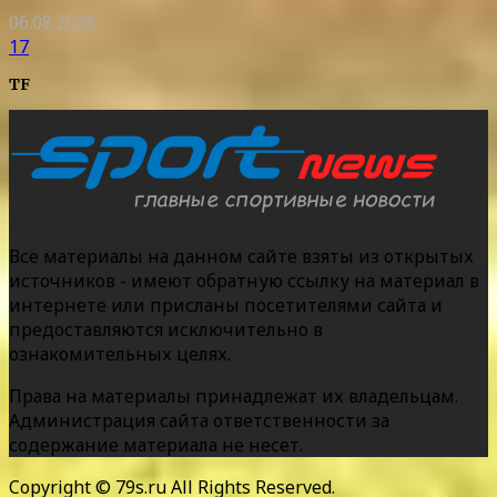
06.08.2026
17
TF
Все материалы на данном сайте взяты из открытых
источников - имеют обратную ссылку на материал в
интернете или присланы посетителями сайта и
предоставляются исключительно в
ознакомительных целях.
Права на материалы принадлежат их владельцам.
Администрация сайта ответственности за
содержание материала не несет.
Copyright © 79s.ru All Rights Reserved.